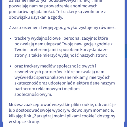
działanie niektórych podstawowych funkcji. Inne
meteorologicznymi. Na dashboardzie aplikacji
pozwalają nam na prowadzenie anonimowych
Stany Zjednoczone
pojawia się informacja dotycząca idealnych
pomiarów oglądalności. Te trackery są zwolnione z
okresów na siew lub zbiory w odniesieniu do
obowiązku uzyskania zgody.
Jeśli chcesz złożyć zamówienie w Stany Zjednoczone, wyszukaj
odpowiednią stronę i załóż konto.
poszczególnych działek rolnych, jak również
Z zastrzeżeniem Twojej zgody, wykorzystujemy również:
najkorzystniejszego momentu na zastosowanie
Go to Stany Zjednoczone website
nawozu (i w jakiej ilości), albo też informacja o
trackery wydajnościowe i personalizacyjne: które
pozwalają nam ulepszać Twoją nawigację zgodnie z
us.ovhcloud.com/
Angielski
USD - $
tym, czy konieczne jest użycie pestycydów. „W
Twoimi preferencjami i sposobem korzystania ze
perspektywie średnioterminowej, rolnik
strony, a także mierzyć wydajność naszych stron;
korzystający z aplikacji Mofato i jej narzędzi do
lub
planowania zmniejszy poziom wykorzystania
oraz trackery mediów społecznościowych i
nawozu i pestycydów i może liczyć na zwiększenie
zewnętrznych partnerów: które pozwalają nam
Pozostań na bieżącej stronie
wyświetlać spersonalizowane reklamy, mierzyć ich
plonów. A jest korzystne dla środowiska i
skuteczność oraz udostępniać niektóre dane naszym
rentowne dla jego gospodarstwa.”
partnerom reklamowym i mediom
Wybierz inną stronę
społecznościowym.
Możesz zaakceptować wszystkie pliki cookie, odrzucić je
Rozwiązanie
lub dostosować swoje wybory w dowolnym momencie,
klikając link „Zarządzaj moimi plikami cookie” dostępny
Zamknij
w stopce strony.