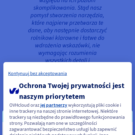
względu na ich poziom
skomplikowania. Stąd nasz
pomysł stworzenia narzędzia,
które najpierw przetwarza te
dane, aby następnie dostarczyć
rolnikowi klarowne i łatwe do
wdrożenia wskazówki, nie
wymagając rozumienia
wszystkich detali i
przeprowadzonych obliczeń.
Kontynuuj bez akceptowania
Ochrona Twojej prywatności jest
naszym priorytetem
Aplikacja Mofato pobiera najnowsze zdjęcia
satelitarne o wysokiej rozdzielczości udostępniane
OVHcloud oraz
jej partnerzy
wykorzystują pliki cookie i
przez NASA i przede wszystkim przez ESA
inne trackery na naszej stronie internetowej. Niektóre
(Europejską Agencję Kosmiczną), które
trackery są niezbędne do prawidłowego funkcjonowania
strony. Pozwalają nam one w szczególności
dostarczają cennych informacji o stanie upraw, a
zagwarantować bezpieczeństwo usługi lub zapewnić
następnie łączy je z dostępnymi danymi
Wydaje się, że znajdujesz się w