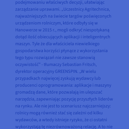
podejmowaniu właściwych decyzji, ułatwiając
zarządzanie uprawami. „Uczestnicy Agritechnica,
najważniejszych na świecie targów poświęconych
urządzeniom rolniczym, które odbyły się w
Hanowerze w 2015 r., mogli odkryć niespotykaną
dotąd ilość obiecujących aplikacji i inteligentnych
maszyn. Tyle że dla właściciela niewielkiego
gospodarstwa korzyści płynące z wykorzystania
tego typu rozwiązań nie zawsze stanowią
oczywistość” - tłumaczy Sebastian Fritsch,
dyrektor operacyjny GREENSPIN. „W wielu
przypadkach najwięcej zyskują wydawcy lub
producenci oprogramowania: aplikacje i maszyny
gromadzą dane, które pozwalają im ulepszać
narzędzia, zapewniając pozycję przyszłych liderów
na rynku. Ale nie jest to scenariusz najczarniejszy:
rolnicy mogą również stać się zależni od kilku
wydawców, a wtedy istnieje ryzyko, że ci ostatni
wykorzystają tę niezrównoważoną relację. A to nie