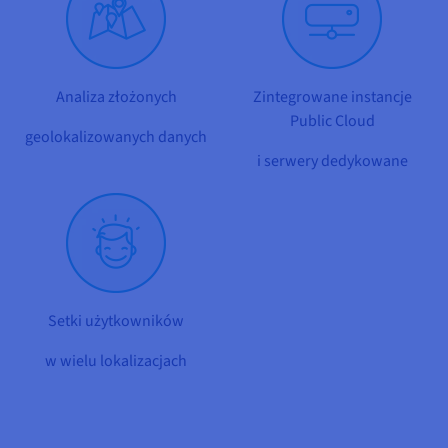
Dokumentacja
Dokumentacja
Dokumentacja
Cennik
Roadmap & Changelog
Roadmap & Changelog
Roadmap & Changelog
Monitorowanie
Dostępność według regionów
Dokumentacja
Roadmap & Changelog
Analiza złożonych
Zintegrowane instancje
Roadmap & Changelog
Public Cloud
geolokalizowanych danych
i serwery dedykowane
Setki użytkowników
w wielu lokalizacjach