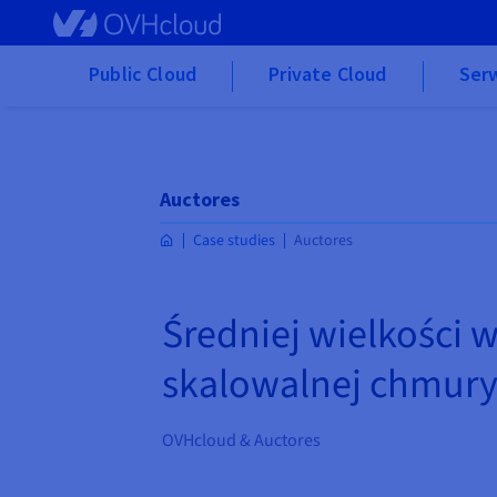
Skip to main content
Public Cloud
Private Cloud
Ser
Auctores
Case studies
Auctores
Średniej wielkośc
skalowalnej chmury 
OVHcloud & Auctores