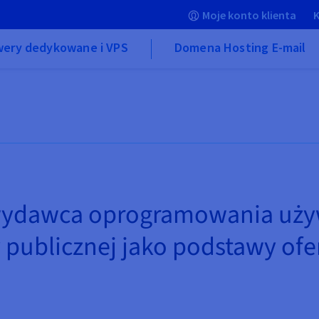
Moje konto klienta
K
wery dedykowane i VPS
Domena Hosting E-mail
i wydawca oprogramowania uż
publicznej jako podstawy ofe