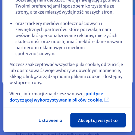
Log Data Platform
(Graylog, OpenSearch)
Twoimi preferencjami i sposobem korzystania ze
strony, a także mierzyć wydajność naszych stron;
lub
oraz trackery mediów społecznościowych i
zewnętrznych partnerów: które pozwalają nam
Pozostań na bieżącej stronie
wyświetlać spersonalizowane reklamy, mierzyć ich
skuteczność oraz udostępniać niektóre dane naszym
partnerom reklamowym i mediom
Wybierz inną stronę
społecznościowym.
Możesz zaakceptować wszystkie pliki cookie, odrzucić je
lub dostosować swoje wybory w dowolnym momencie,
klikając link „Zarządzaj moimi plikami cookie” dostępny
Zamknij
w stopce strony.
Więcej informacji znajdziesz w naszej
polityce
dotyczącej wykorzystywania plików cookie.
Korzyści
Ustawienia
Akceptuj wszystko
Dzięki OVHcloud firma Exotrail stale optymalizuje
zużycie zasobów i korzysta ze zwinnej