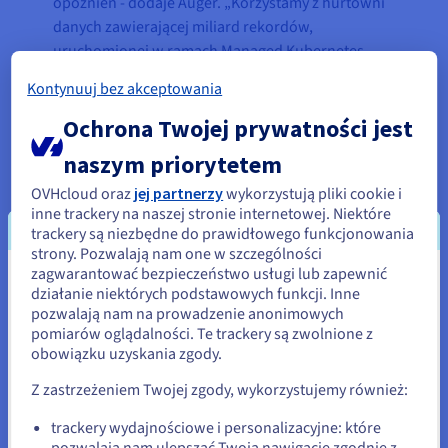
opóźnień - dodaje Auger. „Korzystamy z hurtowni
danych zawierającej miliard rekordów,
uruchomionej w ramach Managed Kubernetes
Service, co zapewnia wysoką wydajność i
Kontynuuj bez akceptowania
optymalny koszt. W przyszłości, jeśli będzie to
uzasadnione ekonomicznie, rozważymy migrację
Ochrona Twojej prywatności jest
do zarządzanej hurtowni danych”.
naszym priorytetem
Obecnie infrastruktura Exotrail w OVHcloud
OVHcloud oraz
jej partnerzy
wykorzystują pliki cookie i
obejmuje:
inne trackery na naszej stronie internetowej. Niektóre
trackery są niezbędne do prawidłowego funkcjonowania
Managed Hosted Private Cloud
strony. Pozwalają nam one w szczególności
zagwarantować bezpieczeństwo usługi lub zapewnić
(VMware/ESXi)
Wydaje się, że znajdujesz się w
działanie niektórych podstawowych funkcji. Inne
Managed Kubernetes Service
(Kubernetes,
pozwalają nam na prowadzenie anonimowych
Stany Zjednoczone
OpenStack)
pomiarów oglądalności. Te trackery są zwolnione z
Managed Container Registry
(Harbor)
obowiązku uzyskania zgody.
Jeśli chcesz złożyć zamówienie w Stany Zjednoczone, wyszukaj
odpowiednią stronę i załóż konto.
Managed databases
(PostgreSQL,
Z zastrzeżeniem Twojej zgody, wykorzystujemy również:
MongoDB)
Go to Stany Zjednoczone website
Object Storage
(S3, Swift)
trackery wydajnościowe i personalizacyjne: które
pozwalają nam ulepszać Twoją nawigację zgodnie z
us.ovhcloud.com/
Angielski
USD - $