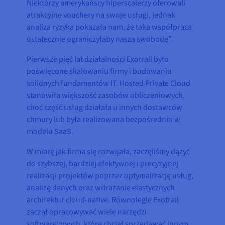
Niektórzy amerykańscy hiperscalerzy oferowali
atrakcyjne vouchery na swoje usługi, jednak
analiza ryzyka pokazała nam, że taka współpraca
ostatecznie ograniczyłaby naszą swobodę”.
Pierwsze pięć lat działalności Exotrail było
poświęcone skalowaniu firmy i budowaniu
solidnych fundamentów IT. Hosted Private Cloud
stanowiła większość zasobów obliczeniowych,
choć część usług działała u innych dostawców
chmury lub była realizowana bezpośrednio w
modelu SaaS.
W miarę jak firma się rozwijała, zaczęliśmy dążyć
do szybszej, bardziej efektywnej i precyzyjnej
realizacji projektów poprzez optymalizację usług,
analizę danych oraz wdrażanie elastycznych
architektur cloud-native. Równolegle Exotrail
zaczął opracowywać wiele narzędzi
software’owych, które chciał sprzedawać innym