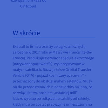
rozwiązaniom PaaS od
OVHcloud
W skrócie
Exotrail to firma z branży usług kosmicznych,
założona w 2017 roku w Massy we Francji (Ile-de-
France). Produkuje systemy napędu elektrycznego
(nazywane spaceware™), wykorzystywane w
małych satelitach. Rozwija także Orbital Transfer
Vehicle (OTV) - pojazd kosmiczny spacevan™ -
przeznaczony do obsługi małych satelitów. Służy
on do przenoszenia ich z jednej orbity na inną, co
rozwiązuje tzw. problem „ostatniej mili” -
kluczowy etap po odłączeniu satelity od rakiety,
kiedy musi on zostać precyzyjnie umieszczony na