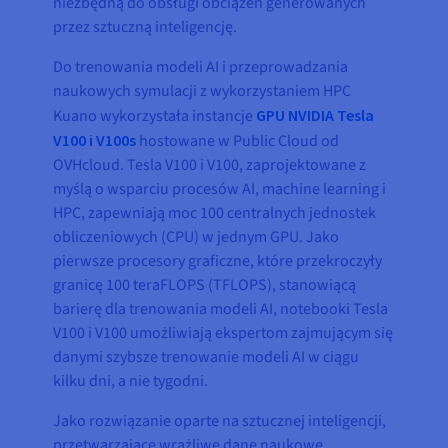
niezbędną do obsługi obciążeń generowanych
przez sztuczną inteligencję.
Do trenowania modeli AI i przeprowadzania
naukowych symulacji z wykorzystaniem HPC
Kuano wykorzystała instancje
GPU NVIDIA Tesla
V100 i V100s
hostowane w Public Cloud od
OVHcloud. Tesla V100 i V100, zaprojektowane z
myślą o wsparciu procesów AI, machine learning i
HPC, zapewniają moc 100 centralnych jednostek
obliczeniowych (CPU) w jednym GPU. Jako
pierwsze procesory graficzne, które przekroczyły
granicę 100 teraFLOPS (TFLOPS), stanowiącą
barierę dla trenowania modeli AI, notebooki Tesla
V100 i V100 umożliwiają ekspertom zajmującym się
danymi szybsze trenowanie modeli AI w ciągu
kilku dni, a nie tygodni.
Jako rozwiązanie oparte na sztucznej inteligencji,
przetwarzające wrażliwe dane naukowe,