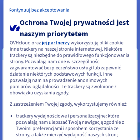
Alex Punter, Computational Drug
Kontynuuj bez akceptowania
Design i ML Scientist w Kuano
Ochrona Twojej prywatności jest
naszym priorytetem
OVHcloud oraz
jej partnerzy
wykorzystują pliki cookie i
inne trackery na naszej stronie internetowej. Niektóre
trackery są niezbędne do prawidłowego funkcjonowania
strony. Pozwalają nam one w szczególności
zagwarantować bezpieczeństwo usługi lub zapewnić
Wydaje się, że znajdujesz się w
działanie niektórych podstawowych funkcji. Inne
pozwalają nam na prowadzenie anonimowych
Stany Zjednoczone
pomiarów oglądalności. Te trackery są zwolnione z
obowiązku uzyskania zgody.
Jeśli chcesz złożyć zamówienie w Stany Zjednoczone, wyszukaj
odpowiednią stronę i załóż konto.
Z zastrzeżeniem Twojej zgody, wykorzystujemy również:
Go to Stany Zjednoczone website
trackery wydajnościowe i personalizacyjne: które
pozwalają nam ulepszać Twoją nawigację zgodnie z
us.ovhcloud.com/
Angielski
USD - $
Twoimi preferencjami i sposobem korzystania ze
strony, a także mierzyć wydajność naszych stron;
lub