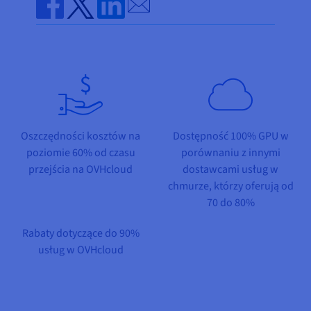
Dokumentacja
Dokumentacja
Dokumentacja
Send by email
Cennik
Roadmap & Changelog
Roadmap & Changelog
Roadmap & Changelog
Monitorowanie
Share on Facebook
Share on Twitter
Share on Linkedin
Dostępność według regionów
Dokumentacja
Roadmap & Changelog
Roadmap & Changelog
Oszczędności kosztów na
Dostępność 100% GPU w
poziomie 60% od czasu
porównaniu z innymi
przejścia na OVHcloud
dostawcami usług w
chmurze, którzy oferują od
70 do 80%
Rabaty dotyczące do 90%
usług w OVHcloud