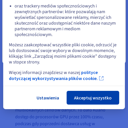
oraz trackery mediów społecznościowych i
zewnętrznych partnerów: które pozwalają nam
Pozostań na bieżącej stronie
wyświetlać spersonalizowane reklamy, mierzyć ich
skuteczność oraz udostępniać niektóre dane naszym
partnerom reklamowym i mediom
Wybierz inną stronę
społecznościowym.
Korzyści
Możesz zaakceptować wszystkie pliki cookie, odrzucić je
lub dostosować swoje wybory w dowolnym momencie,
klikając link „Zarządzaj moimi plikami cookie” dostępny
Zamknij
w stopce strony.
Dzięki zastosowaniu niezwykle wydajnych
procesorów graficznych NVIDIA Tesla firma Kuano
Więcej informacji znajdziesz w naszej
polityce
może zbudować i dostarczyć swoją platformę w
dotyczącej wykorzystywania plików cookie.
sposób znacznie bardziej wydajny. Ponieważ GPU
są hostowane w Public Cloud od OVHcloud, Kuano
mogła korzystać z niezawodnej chmury o wysokiej
Ustawienia
Akceptuj wszystko
dostępności, z prostym interfejsem i infrastrukturą
multilokalnych centrów danych. To dało Kuano
dostęp do procesorów GPU przez 100% czasu,
podczas gdy poprzedni dostawca usług w