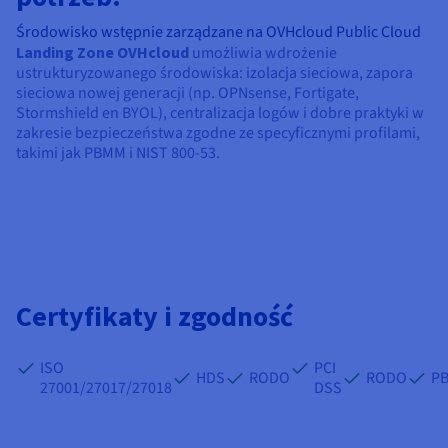
Środowisko wstępnie zarządzane na OVHcloud Public Cloud
Landing Zone OVHcloud
umożliwia wdrożenie
ustrukturyzowanego środowiska: izolacja sieciowa, zapora
sieciowa nowej generacji (np. OPNsense, Fortigate,
Stormshield en BYOL), centralizacja logów i dobre praktyki w
zakresie bezpieczeństwa zgodne ze specyficznymi profilami,
takimi jak PBMM i NIST 800-53.
Certyfikaty i zgodność
ISO
PCI
HDS
RODO
RODO
P
27001/27017/27018
DSS