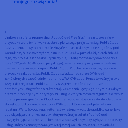
mojego rozwiązania?
1
Limitowana oferta promocyjna „Public Cloud Free Trial” ma zastosowanie w
przypadku wdrożenia i wykorzystania pierwszego projektu usługi Public Cloud
(każdy klient, nowy lub nie, może złożyć wniosek o skorzystanie z tej oferty pod
warunkiem, że nie stworzył projektu Public Cloud w przeszłości, niezależnie od
tego, czy projekt jest nadal w użyciu czy nie). Ofertę można aktywować od dnia 1
lipca 2022 godz. 00:00 (czasu paryskiego). Voucher należy aktywować podczas
tworzenia pierwszego projektu Public Cloud. Voucher ważny jest wyłącznie w
przypadku zakupu usług Public Cloud świadczonych przez OVHcloud i
zamówionych bezpośrednio na stronie WWW OVHcloud. Ponadto ważny jest we
wszystkich regionach Public Cloud, z wyłączeniem ofert bezpłatnych (np.
bezpłatnych usług w fazie testów beta). Voucher nie łączy się z innymi aktualnymi
ofertami promocyjnymi dotyczącymi usług, o których mowa w regulaminie, w tym
z ofertą promocyjną Public Cloud Free Trial. Voucher stosuje się do standardowych
stawek opublikowanych na stronie OVHcloud, które nie są objęte żadnymi
rabatami. Wartość vouchera, netto, jest wyrażona w walucie opublikowanej jako
obowiązująca dla rynku/kraju, w którym ważna jest oferta Public Cloud
uwzględniająca voucher. Voucher może zostać wykorzystany wyłącznie do opłaty
usług, których cena wyrażona jest w tej samej walucie. Voucher uprawnia do