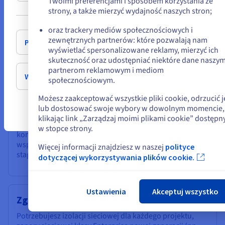
Twoimi preferencjami i sposobem korzystania ze
zaleca stosowanie Landing Zone zgodnych z PBMM.
strony, a także mierzyć wydajność naszych stron;
lub
Specjalny profil dla rządów proponowany przez
OVHcloud spełnia te oczekiwania i dostarcza matrycę
oraz trackery mediów społecznościowych i
kontroli oraz dokumentację dostosowaną do zamówień
zewnętrznych partnerów: które pozwalają nam
Pozostań na bieżącej stronie
publicznych.
wyświetlać spersonalizowane reklamy, mierzyć ich
skuteczność oraz udostępniać niektóre dane naszy
partnerom reklamowym i mediom
Wybierz inną stronę
społecznościowym.
Środowiska multi-projektowe
Możesz zaakceptować wszystkie pliki cookie, odrzucić j
lub dostosować swoje wybory w dowolnym momencie,
Kilka projektów w ramach tej samej izolowanej sieci,
klikając link „Zarządzaj moimi plikami cookie” dostępn
zapora sieciowa nowej generacji (np. OPNsense),
w stopce strony.
kontrola kosztów. Idealny na początek lub dla
współdzielonych środowisk programistycznych i
Więcej informacji znajdziesz w naszej
polityce
staging.
dotyczącej wykorzystywania plików cookie.
Ustawienia
Akceptuj wszystko
Zgodność z przepisami branżowymi
Potrzebujesz izolacji sieciowej dla każdego projektu,