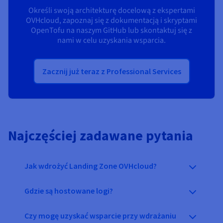
Określi swoją architekturę docelową z ekspertami
OVHcloud, zapoznaj się z dokumentacją i skryptami
OpenTofu na naszym GitHub lub skontaktuj się z
nami w celu uzyskania wsparcia.
Zacznij już teraz z Professional Services
Najczęściej zadawane pytania
Jak wdrożyć Landing Zone OVHcloud?
Gdzie są hostowane logi?
Czy mogę uzyskać wsparcie przy wdrażaniu