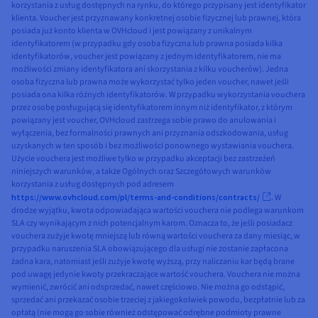
korzystania z usług dostępnych na rynku, do którego przypisany jest identyfikator
klienta. Voucher jest przyznawany konkretnej osobie fizycznej lub prawnej, która
posiada już konto klienta w OVHcloud i jest powiązany z unikalnym
identyfikatorem (w przypadku gdy osoba fizyczna lub prawna posiada kilka
identyfikatorów, voucher jest powiązany z jednym identyfikatorem, nie ma
możliwości zmiany identyfikatora ani skorzystania z kilku voucherów). Jedna
osoba fizyczna lub prawna może wykorzystać tylko jeden voucher, nawet jeśli
posiada ona kilka różnych identyfikatorów. W przypadku wykorzystania vouchera
przez osobę posługującą się identyfikatorem innym niż identyfikator, z którym
powiązany jest voucher, OVHcloud zastrzega sobie prawo do anulowania i
wyłączenia, bez formalności prawnych ani przyznania odszkodowania, usług
uzyskanych w ten sposób i bez możliwości ponownego wystawiania vouchera.
Użycie vouchera jest możliwe tylko w przypadku akceptacji bez zastrzeżeń
niniejszych warunków, a także Ogólnych oraz Szczegółowych warunków
korzystania z usług dostępnych pod adresem
https://www.ovhcloud.com/pl/terms-and-conditions/contracts/
. W
drodze wyjątku, kwota odpowiadająca wartości vouchera nie podlega warunkom
SLA czy wynikającym z nich potencjalnym karom. Oznacza to, że jeśli posiadacz
vouchera zużyje kwotę mniejszą lub równą wartości vouchera za dany miesiąc, w
przypadku naruszenia SLA obowiązującego dla usługi nie zostanie zapłacona
żadna kara, natomiast jeśli zużyje kwotę wyższą, przy naliczaniu kar będą brane
pod uwagę jedynie kwoty przekraczające wartość vouchera. Vouchera nie można
wymienić, zwrócić ani odsprzedać, nawet częściowo. Nie można go odstąpić,
sprzedać ani przekazać osobie trzeciej z jakiegokolwiek powodu, bezpłatnie lub za
opłatą (nie mogą go sobie również odstępować odrębne podmioty prawne