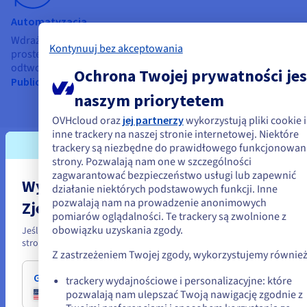
Automatyzacja
Wdrażanie za pomocą skryptów na Infrastructure as Code:
Kontynuuj bez akceptowania
proste i bez subskrypcji. Skrypty są wersjonowane, łatwe do
odtworzenia i aktualizowane zgodnie z rozwojem usług
Ochrona Twojej prywatności jes
Public Cloud
.
naszym priorytetem
OVHcloud oraz
jej partnerzy
wykorzystują pliki cookie i
inne trackery na naszej stronie internetowej. Niektóre
trackery są niezbędne do prawidłowego funkcjonowan
Use case
strony. Pozwalają nam one w szczególności
zagwarantować bezpieczeństwo usługi lub zapewnić
Wydaje się, że znajdujesz się w Stany
Sprawdź przykłady zastosowania
działanie niektórych podstawowych funkcji. Inne
pozwalają nam na prowadzenie anonimowych
Do jakich celów? Sektor publiczny, przedsiębiorstwa
Zjednoczone
pomiarów oglądalności. Te trackery są zwolnione z
podlegające regulacjom lub organizacje, w których wymagana
obowiązku uzyskania zgody.
Jeśli chcesz złożyć zamówienie w Stany Zjednoczone, wyszukaj odpo
jest suwerenność i zgodność z normami.
stronę i załóż konto.
Z zastrzeżeniem Twojej zgody, wykorzystujemy również
Go to Stany Zjednoczone website
trackery wydajnościowe i personalizacyjne: które
Sektor publiczny
pozwalają nam ulepszać Twoją nawigację zgodnie z
us.ovhcloud.com/
Angielski
USD - $
MCN (Ministère de la Cybersécurité et du Numérique)