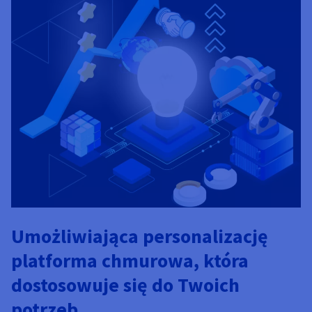
Dokumentacja
Dokumentacja
Dokumentacja
Cennik
Roadmap & Changelog
Roadmap & Changelog
Roadmap & Changelog
Monitorowanie
Dostępność według regionów
Dokumentacja
Roadmap & Changelog
Roadmap & Changelog
Umożliwiająca personalizację
platforma chmurowa, która
dostosowuje się do Twoich
potrzeb.