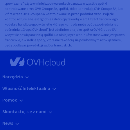
„powiązane” użyte w niniejszych warunkach oznacza wszystkie spółki
kontrolowane przez OVH Groupe SA, spółki, które kontrolują OVH Groupe SA, lub
które wraz z OVH Groupe SA kontrolowane są przed podmiot trzeci. Pojęcie
kontroli rozumiane jest zgodnie z definicją zawartą w art. L233-3 francuskiego
kodeksu handlowego, w świetle którego kontrola może być bezpośrednia lub
pośrednia. „Grupa OVHcloud” jest zdefiniowana jako spółka OVH Groupe SA i
wszystkie powiązane z nią spółki. Do niniejszych warunków stosowane jest prawo
francuskie, a wszelkie spory, które nie zakończą się polubownym rozwiązaniem,
będą podlegać jurysdykcji sądów francuskich.
Narzędzia
Własność Intelektualna
Pomoc
Skontaktuj się z nami
News