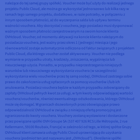
należące do tej samej grupy spółek). Voucher może być użyty do realizacji jednego
projektu Public Cloud, ale można go wykorzystać jednorazowo lub kilka razy w
ramach tego samego projektu, dodatkowo, w razie potrzeby, w połączeniu z
innym sposobem płatności, aż do wyczerpania salda lub upływu terminu
ważności vouchera. Aby skorzystać z vouchera, jego posiadacz musi dysponować
ważnym sposobem płatności zarejestrowanym na swoim koncie klienta
OVHcloud. Voucher, od momentu aktywacji na koncie klienta należącym do
posiadacza vouchera, jest ważny przez okres 1 (jednego) miesiąca i jego
równowartość zostaje automatycznie odliczona od faktur związanych z projektem
Public Cloud, dla którego voucher został aktywowany. Voucher nie podlega
wymianie w przypadku utraty, kradzieży, zniszczenia, wygaśnięcia lub
nieuczciwego użycia. Ponadto, w przypadku nieprzestrzegania niniejszych
warunków lub nieuczciwego wykorzystania vouchera (w szczególności
wykorzystania wielu voucherów przez tę samą osobę), OVHcloud zastrzega sobie
prawo do zakończenia usług opłaconych za pomocą voucherów i/lub ich
anulowania. Posiadacz vouchera będzie w każdym przypadku zobowiązany do
zapłaty OVHcloud pełnych kwot za usługi, w tym kwoty odpowiadającej wartości
vouchera/voucherów, również ewentualnego odszkodowania, którego OVHcloud
może się domagać. W granicach dozwolonych przez obowiązujące prawo
odpowiedzialność OVHcloud w związku z niniejszą ofertą promocyjną jest
ograniczona do kwoty vouchera. Vouchery zostaną wystawione i dostarczone
przez powiązane spółki OVH Groupe SA (537 407 926 RCS Lille Métropole, 2 rue
Kellermann, 59100 Roubaix, Francja) w zależności od tego, w której spółce Grupy
OVHcloud klient zamawia usługę Public Cloud uprawniającą do uzyskania
vouchera (podmiot ten jest nazywany jest „OVHcloud”). Określenie spółki