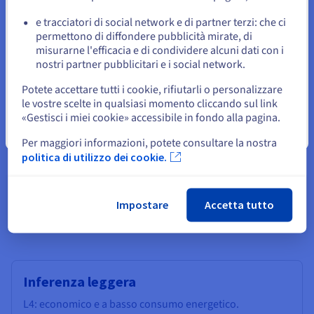
Sovranità e conformità
e tracciatori di social network e di partner terzi: che ci
Resta sul sito web attuale
I tuoi dati sono ospitati su un cloud europeo certificato che
permettono di diffondere pubblicità mirate, di
garantisce sicurezza, trasparenza e rispetto delle normative
misurarne l'efficacia e di condividere alcuni dati con i
(GDPR, ISO, HDS).
nostri partner pubblicitari e i social network.
Seleziona un altro sito web
Potete accettare tutti i cookie, rifiutarli o personalizzare
Efficienza energetica
le vostre scelte in qualsiasi momento cliccando sul link
Riduci i tuoi costi operativi grazie a un'architettura Ada
«Gestisci i miei cookie» accessibile in fondo alla pagina.
Lovelace economica, senza rinunciare alle prestazioni.
Chiudi
Per maggiori informazioni, potete consultare la nostra
politica di utilizzo dei cookie.
Come scegliere una GPU per
Impostare
Accetta tutto
effettuare inferenze?
Inferenza leggera
L4: economico e a basso consumo energetico.