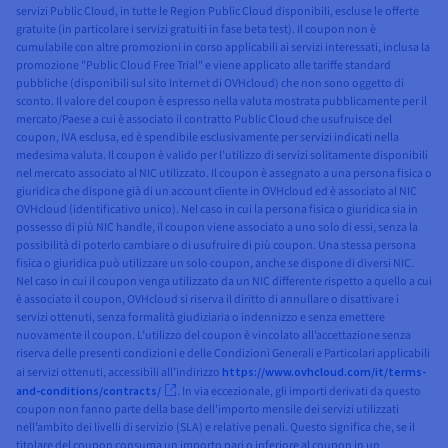
servizi Public Cloud, in tutte le Region Public Cloud disponibili, escluse le offerte
gratuite (in particolare i servizi gratuiti in fase beta test). Il coupon non è
cumulabile con altre promozioni in corso applicabili ai servizi interessati, inclusa la
promozione "Public Cloud Free Trial" e viene applicato alle tariffe standard
pubbliche (disponibili sul sito Internet di OVHcloud) che non sono oggetto di
sconto. Il valore del coupon è espresso nella valuta mostrata pubblicamente per il
mercato/Paese a cui è associato il contratto Public Cloud che usufruisce del
coupon, IVA esclusa, ed è spendibile esclusivamente per servizi indicati nella
medesima valuta. Il coupon è valido per l’utilizzo di servizi solitamente disponibili
nel mercato associato al NIC utilizzato. Il coupon è assegnato a una persona fisica o
giuridica che dispone già di un account cliente in OVHcloud ed è associato al NIC
OVHcloud (identificativo unico). Nel caso in cui la persona fisica o giuridica sia in
possesso di più NIC handle, il coupon viene associato a uno solo di essi, senza la
possibilità di poterlo cambiare o di usufruire di più coupon. Una stessa persona
fisica o giuridica può utilizzare un solo coupon, anche se dispone di diversi NIC.
Nel caso in cui il coupon venga utilizzato da un NIC differente rispetto a quello a cui
è associato il coupon, OVHcloud si riserva il diritto di annullare o disattivare i
servizi ottenuti, senza formalità giudiziaria o indennizzo e senza emettere
nuovamente il coupon. L’utilizzo del coupon è vincolato all’accettazione senza
riserva delle presenti condizioni e delle Condizioni Generali e Particolari applicabili
ai servizi ottenuti, accessibili all’indirizzo
https://www.ovhcloud.com/it/terms-
and-conditions/contracts/
. In via eccezionale, gli importi derivati da questo
coupon non fanno parte della base dell'importo mensile dei servizi utilizzati
nell’ambito dei livelli di servizio (SLA) e relative penali. Questo significa che, se il
titolare del coupon consuma un importo pari o inferiore al coupon in un