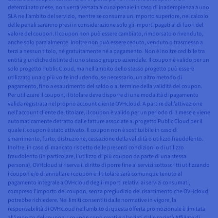
determinato mese, non verrà versata alcuna penale in caso di inadempienza a uno
SLA nell’ambito del servizio, mentre se consuma un importo superiore, nel calcolo
delle penali saranno presi in considerazione solo gli importi pagati al di fuori del
valore del coupon. Il coupon non può essere cambiato, rimborsato o rivenduto,
anche solo parzialmente. Inoltre non può essere ceduto, venduto o trasmesso a
terzi a nessun titolo, né gratuitamente né a pagamento. Non è inoltre cedibile tra
entità giuridiche distinte di uno stesso gruppo aziendale. Il coupon è valido per un
solo progetto Public Cloud, ma nell’ambito dello stesso progetto può essere
utilizzato una o più volte includendo, se necessario, un altro metodo di
pagamento, fino a esaurimento del saldo o al termine della validità del coupon.
Per utilizzare il coupon, il titolare deve disporre di una modalità di pagamento
valida registrata nel proprio account cliente OVHcloud. A partire dall’attivazione
nell'account cliente del titolare, il coupon è valido per un periodo di 1 mese e viene
automaticamente detratto dalle fatture associate al progetto Public Cloud per il
quale il coupon è stato attivato. Il coupon non è sostituibile in caso di
smarrimento, furto, distruzione, cessazione della validità o utilizzo fraudolento.
Inoltre, in caso di mancato rispetto delle presenti condizioni o di utilizzo
fraudolento (in particolare, l'utilizzo di più coupon da parte di una stessa
persona), OVHcloud si riserva il diritto di porre fine ai servizi sottoscritti utilizzando
i coupon e/o di annullare i coupon e il titolare sarà comunque tenuto al
pagamento integrale a OVHcloud degli importi relativi ai servizi consumati,
compreso l'importo dei coupon, senza pregiudizio del risarcimento che OVHcloud
potrebbe richiedere. Nei limiti consentiti dalle normative in vigore, la
responsabilità di OVHcloud nell’ambito di questa offerta promozionale è limitata
all'importo del coupon. I coupon sono creati e rilasciati dalle società Affiliate di