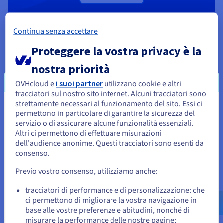
Continua senza accettare
Massimizza il tuo ROI con
Proteggere la vostra privacy è la
un'infrastruttura GPU flessibile
nostra priorità
OVHcloud e
i suoi partner
utilizzano cookie e altri
tracciatori sul nostro sito internet. Alcuni tracciatori sono
Trasparenza dei prezzi
strettamente necessari al funzionamento del sito. Essi ci
Sembra che la tua localizzazione sia
Approfitta di un eccellente rapporto performance/prezzo per
permettono in particolare di garantire la sicurezza del
la generazione di immagini, video o modelli IA, senza sorprese
servizio o di assicurare alcune funzionalità essenziali.
Stati Uniti
in fattura.
Altri ci permettono di effettuare misurazioni
dell'audience anonime. Questi tracciatori sono esenti da
Per effettuare un ordine da Stati Uniti, è necessario accedere al
sito web del Paese e creare un account.
consenso.
Polivalenza IA e grafica
Previo vostro consenso, utilizziamo anche:
Utilizza una sola GPU per i tuoi carichi di lavoro di IA
Vai al sito Stati Uniti
generativa, rendering 3D e inferenza IA. In questo modo
us.ovhcloud.com/
Inglese
USD - $
tracciatori di performance e di personalizzazione: che
usufruisci di una flessibilità unica per le tue pipeline di
ci permettono di migliorare la vostra navigazione in
produzione.
base alle vostre preferenze e abitudini, nonché di
o
misurare la performance delle nostre pagine;