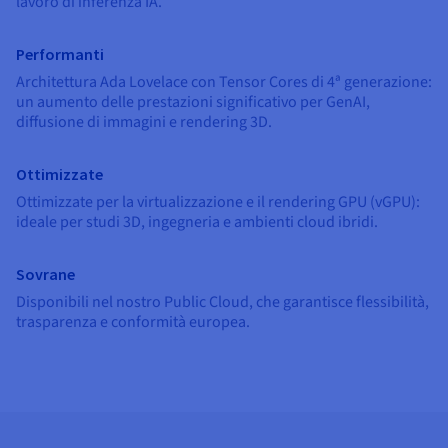
lavoro di inferenza IA.
Documentazione
Documentazione
Documentazione
Tariffe
Roadmap & Changelog
Roadmap & Changelog
Roadmap & Changelog
Osservabilità
Disponibilità per Region
Performanti
Documentazione
Architettura Ada Lovelace con Tensor Cores di 4ª generazione:
Roadmap & Changelog
Roadmap & Changelog
un aumento delle prestazioni significativo per GenAI,
diffusione di immagini e rendering 3D.
Ottimizzate
Ottimizzate per la virtualizzazione e il rendering GPU (vGPU):
ideale per studi 3D, ingegneria e ambienti cloud ibridi.
Sovrane
Disponibili nel nostro Public Cloud, che garantisce flessibilità,
trasparenza e conformità europea.