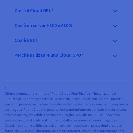
Cos'è il Cloud GPU?
Cos'è un server H100 e A100?
Cos'è NGC?
Perché utilizzare una Cloud GPU?
1
Offerta promozionale limitata "Public Cloud Free Trial" per l'installazione e
l'utilizzo di un primo progetto di un servizio Public Cloud (tutti i clienti, nuovi o
esistenti, possono richiedere di usufruire di questa offerta se non hanno già creato
un progetto Public Cloud in passato, indipendentemente dal fatto che sia ancora
attivo o meno), attivabile a partire dal 1° luglio 2022 alle 00:00. Il coupon deve
essere attivato dal titolare al momento della creazione del primo progetto Public
Cloud. Il coupon è valido esclusivamente per l’acquisto di prestazioni di servizi
forniti da OVHcloud, direttamente dal sito Internet OVHcloud e unicamente per i