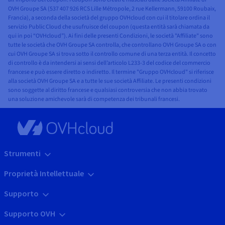
OVH Groupe SA (537 407 926 RCS Lille Métropole, 2 rue Kellermann, 59100 Roubaix,
Francia), a seconda della società del gruppo OVHcloud con cui il titolare ordina il
servizio Public Cloud che usufruisce del coupon (questa entità sarà chiamata da
qui in poi “OVHcloud”). Ai fini delle presenti Condizioni, le società "Affiliate" sono
tutte le società che OVH Groupe SA controlla, che controllano OVH Groupe SA o con
cui OVH Groupe SA si trova sotto il controllo comune di una terza entità. Il concetto
di controllo è da intendersi ai sensi dell’articolo L233-3 del codice del commercio
francese e può essere diretto o indiretto. Il termine "Gruppo OVHcloud" si riferisce
alla società OVH Groupe SA e a tutte le sue società Affiliate. Le presenti condizioni
sono soggette al diritto francese e qualsiasi controversia che non abbia trovato
una soluzione amichevole sarà di competenza dei tribunali francesi.
Strumenti
Proprietà Intellettuale
Supporto
Supporto OVH