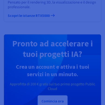
Pensato per il rendering 3D, la visualizzazione e il design
professionale.
Scopri le istanze RTX5000
Pronto ad accelerare i
tuoi progetti IA?
Crea un account e attiva i tuoi
servizi in un minuto.
Approfitta di
200 €
gratis sul tuo primo progetto Public
Cloud
Comincia ora