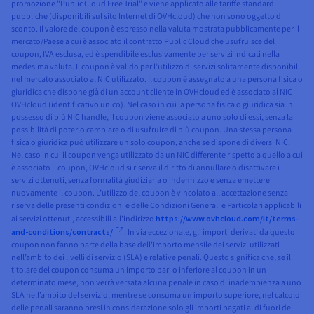
promozione "Public Cloud Free Trial" e viene applicato alle tariffe standard
pubbliche (disponibili sul sito Internet di OVHcloud) che non sono oggetto di
sconto. Il valore del coupon è espresso nella valuta mostrata pubblicamente per il
mercato/Paese a cui è associato il contratto Public Cloud che usufruisce del
coupon, IVA esclusa, ed è spendibile esclusivamente per servizi indicati nella
medesima valuta. Il coupon è valido per l’utilizzo di servizi solitamente disponibili
nel mercato associato al NIC utilizzato. Il coupon è assegnato a una persona fisica o
giuridica che dispone già di un account cliente in OVHcloud ed è associato al NIC
OVHcloud (identificativo unico). Nel caso in cui la persona fisica o giuridica sia in
possesso di più NIC handle, il coupon viene associato a uno solo di essi, senza la
possibilità di poterlo cambiare o di usufruire di più coupon. Una stessa persona
fisica o giuridica può utilizzare un solo coupon, anche se dispone di diversi NIC.
Nel caso in cui il coupon venga utilizzato da un NIC differente rispetto a quello a cui
è associato il coupon, OVHcloud si riserva il diritto di annullare o disattivare i
servizi ottenuti, senza formalità giudiziaria o indennizzo e senza emettere
nuovamente il coupon. L’utilizzo del coupon è vincolato all’accettazione senza
riserva delle presenti condizioni e delle Condizioni Generali e Particolari applicabili
ai servizi ottenuti, accessibili all’indirizzo
https://www.ovhcloud.com/it/terms-
and-conditions/contracts/
. In via eccezionale, gli importi derivati da questo
coupon non fanno parte della base dell'importo mensile dei servizi utilizzati
nell’ambito dei livelli di servizio (SLA) e relative penali. Questo significa che, se il
titolare del coupon consuma un importo pari o inferiore al coupon in un
determinato mese, non verrà versata alcuna penale in caso di inadempienza a uno
SLA nell’ambito del servizio, mentre se consuma un importo superiore, nel calcolo
delle penali saranno presi in considerazione solo gli importi pagati al di fuori del