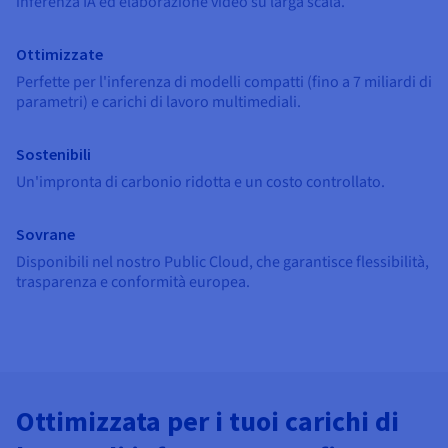
inferenza IA ed elaborazione video su larga scala.
Documentazione
Documentazione
Documentazione
Tariffe
Roadmap & Changelog
Roadmap & Changelog
Roadmap & Changelog
Osservabilità
Disponibilità per Region
Ottimizzate
Documentazione
Perfette per l'inferenza di modelli compatti (fino a 7 miliardi di
Roadmap & Changelog
Roadmap & Changelog
parametri) e carichi di lavoro multimediali.
Sostenibili
Un'impronta di carbonio ridotta e un costo controllato.
Sovrane
Disponibili nel nostro Public Cloud, che garantisce flessibilità,
trasparenza e conformità europea.
Ottimizzata per i tuoi carichi di