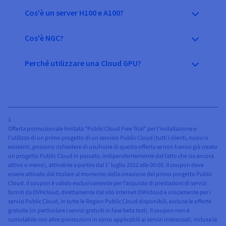
Cos'è un server H100 e A100?
Cos'è NGC?
Perché utilizzare una Cloud GPU?
1
Offerta promozionale limitata "Public Cloud Free Trial" per l'installazione e
l'utilizzo di un primo progetto di un servizio Public Cloud (tutti i clienti, nuovi o
esistenti, possono richiedere di usufruire di questa offerta se non hanno già creato
un progetto Public Cloud in passato, indipendentemente dal fatto che sia ancora
attivo o meno), attivabile a partire dal 1° luglio 2022 alle 00:00. Il coupon deve
essere attivato dal titolare al momento della creazione del primo progetto Public
Cloud. Il coupon è valido esclusivamente per l’acquisto di prestazioni di servizi
forniti da OVHcloud, direttamente dal sito Internet OVHcloud e unicamente per i
servizi Public Cloud, in tutte le Region Public Cloud disponibili, escluse le offerte
gratuite (in particolare i servizi gratuiti in fase beta test). Il coupon non è
cumulabile con altre promozioni in corso applicabili ai servizi interessati, inclusa la