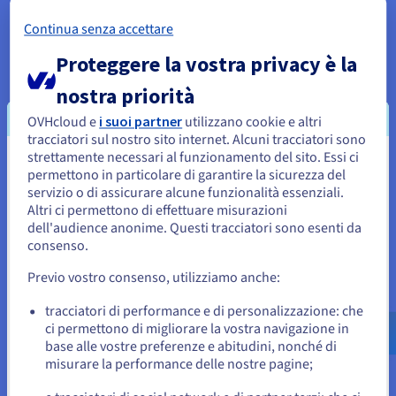
Continua senza accettare
Massimizza il tuo ROI con
Proteggere la vostra privacy è la
un'infrastruttura GPU flessibile
nostra priorità
OVHcloud e
i suoi partner
utilizzano cookie e altri
tracciatori sul nostro sito internet. Alcuni tracciatori sono
Trasparenza dei prezzi
strettamente necessari al funzionamento del sito. Essi ci
Approfitta della GPU più economica della gamma, perfetta per
Sembra che la tua localizzazione sia
permettono in particolare di garantire la sicurezza del
inferenza IA e video.
servizio o di assicurare alcune funzionalità essenziali.
Stati Uniti
Altri ci permettono di effettuare misurazioni
dell'audience anonime. Questi tracciatori sono esenti da
Polivalenza IA e grafica
Per effettuare un ordine da Stati Uniti, è necessario accedere al
sito web del Paese e creare un account.
consenso.
Utilizza una sola GPU per i tuoi carichi di lavoro di IA
generativa, rendering 3D e inferenza IA. In questo modo
Previo vostro consenso, utilizziamo anche:
usufruisci di una flessibilità unica per le tue pipeline di
Vai al sito Stati Uniti
produzione.
us.ovhcloud.com/
Inglese
USD - $
tracciatori di performance e di personalizzazione: che
ci permettono di migliorare la vostra navigazione in
base alle vostre preferenze e abitudini, nonché di
Sovranità e conformità
o
misurare la performance delle nostre pagine;
I tuoi dati sono ospitati su un cloud europeo certificato che
garantisce sicurezza, trasparenza e rispetto delle normative