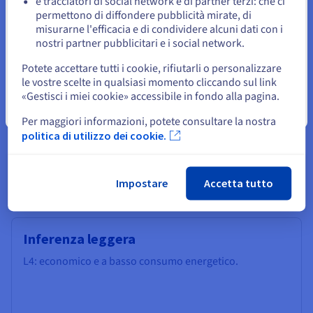
e tracciatori di social network e di partner terzi: che ci
Resta sul sito web attuale
(GDPR, ISO, HDS).
permettono di diffondere pubblicità mirate, di
misurarne l'efficacia e di condividere alcuni dati con i
nostri partner pubblicitari e i social network.
Accessibilità totale
Seleziona un altro sito web
Potete accettare tutti i cookie, rifiutarli o personalizzare
GPU L4 disponibili senza vincoli di impegno, per accelerare i
le vostre scelte in qualsiasi momento cliccando sul link
tuoi progetti IA e multimediali su larga scala.
«Gestisci i miei cookie» accessibile in fondo alla pagina.
Chiudi
Per maggiori informazioni, potete consultare la nostra
politica di utilizzo dei cookie.
Come scegliere una GPU per
effettuare inferenze?
Impostare
Accetta tutto
Inferenza leggera
L4: economico e a basso consumo energetico.