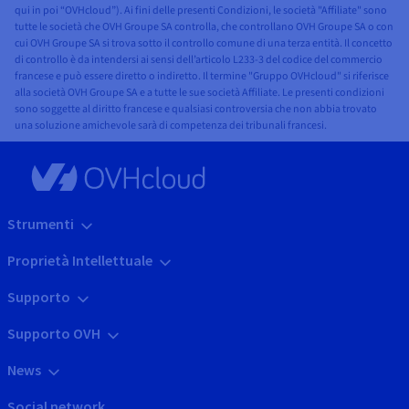
qui in poi “OVHcloud”). Ai fini delle presenti Condizioni, le società "Affiliate" sono
tutte le società che OVH Groupe SA controlla, che controllano OVH Groupe SA o con
cui OVH Groupe SA si trova sotto il controllo comune di una terza entità. Il concetto
di controllo è da intendersi ai sensi dell’articolo L233-3 del codice del commercio
francese e può essere diretto o indiretto. Il termine "Gruppo OVHcloud" si riferisce
alla società OVH Groupe SA e a tutte le sue società Affiliate. Le presenti condizioni
sono soggette al diritto francese e qualsiasi controversia che non abbia trovato
una soluzione amichevole sarà di competenza dei tribunali francesi.
Strumenti
Proprietà Intellettuale
Supporto
Supporto OVH
News
Social network