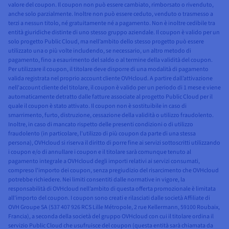
valore del coupon. Il coupon non può essere cambiato, rimborsato o rivenduto,
anche solo parzialmente. Inoltre non può essere ceduto, venduto o trasmesso a
terzi a nessun titolo, né gratuitamente né a pagamento. Non è inoltre cedibile tra
entità giuridiche distinte di uno stesso gruppo aziendale. Il coupon è valido per un
solo progetto Public Cloud, ma nell’ambito dello stesso progetto può essere
utilizzato una o più volte includendo, se necessario, un altro metodo di
pagamento, fino a esaurimento del saldo o al termine della validità del coupon.
Per utilizzare il coupon, il titolare deve disporre di una modalità di pagamento
valida registrata nel proprio account cliente OVHcloud. A partire dall’attivazione
nell'account cliente del titolare, il coupon è valido per un periodo di 1 mese e viene
automaticamente detratto dalle fatture associate al progetto Public Cloud per il
quale il coupon è stato attivato. Il coupon non è sostituibile in caso di
smarrimento, furto, distruzione, cessazione della validità o utilizzo fraudolento.
Inoltre, in caso di mancato rispetto delle presenti condizioni o di utilizzo
fraudolento (in particolare, l'utilizzo di più coupon da parte di una stessa
persona), OVHcloud si riserva il diritto di porre fine ai servizi sottoscritti utilizzando
i coupon e/o di annullare i coupon e il titolare sarà comunque tenuto al
pagamento integrale a OVHcloud degli importi relativi ai servizi consumati,
compreso l'importo dei coupon, senza pregiudizio del risarcimento che OVHcloud
potrebbe richiedere. Nei limiti consentiti dalle normative in vigore, la
responsabilità di OVHcloud nell’ambito di questa offerta promozionale è limitata
all'importo del coupon. I coupon sono creati e rilasciati dalle società Affiliate di
OVH Groupe SA (537 407 926 RCS Lille Métropole, 2 rue Kellermann, 59100 Roubaix,
Francia), a seconda della società del gruppo OVHcloud con cui il titolare ordina il
servizio Public Cloud che usufruisce del coupon (questa entità sarà chiamata da