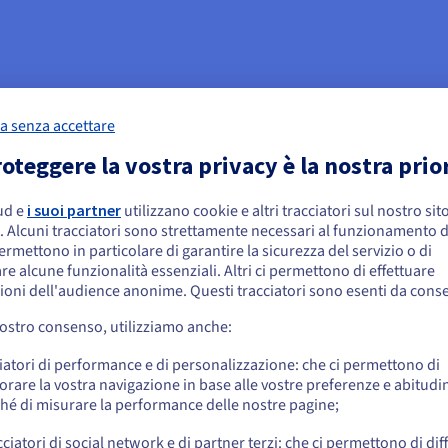
li attive da un host all'altro basta un click. L’operazione non compo
rasmessi immediatamente. La virtualizzazione della rete consente ino
a senza accettare
oni, evitando qualsiasi impatto sugli utenti finali in caso, ad esem
oteggere la vostra privacy è la nostra prio
ud e
i suoi partner
utilizzano cookie e altri tracciatori sul nostro sit
embra che la tua localizzazione sia Stati
. Alcuni tracciatori sono strettamente necessari al funzionamento de
niti
permettono in particolare di garantire la sicurezza del servizio o di
re alcune funzionalità essenziali. Altri ci permettono di effettuare
do di ottimizzare le infrastrutture senza alcun intervento da parte 
 effettuare un ordine da Stati Uniti, è necessario accedere al sito web del Pa
ioni dell'audience anonime. Questi tracciatori sono esenti da cons
omaticamente il carico delle VM sui diversi server, per passare alla f
reare un account.
vostro consenso, utilizziamo anche:
Vai al sito Stati Uniti
iatori di performance e di personalizzazione: che ci permettono di
us.ovhcloud.com/
hosted-private-cloud
Inglese
USD - $
orare la vostra navigazione in base alle vostre preferenze e abitudin
hé di misurare la performance delle nostre pagine;
ed Switch
o
cciatori di social network e di partner terzi: che ci permettono di di