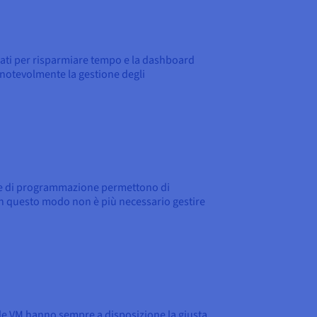
zati per risparmiare tempo e la dashboard
a notevolmente la gestione degli
acce di programmazione permettono di
 In questo modo non è più necessario gestire
: le VM hanno sempre a disposizione la giusta