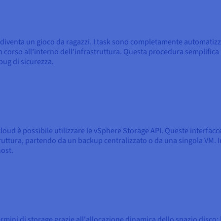
 diventa un gioco da ragazzi. I task sono completamente automatiz
 in corso all’interno dell’infrastruttura. Questa procedura semplific
bug di sicurezza.
loud è possibile utilizzare le vSphere Storage API. Queste interf
astruttura, partendo da un backup centralizzato o da una singola VM.
host.
ermini di storage grazie all'allocazione dinamica dello spazio disco