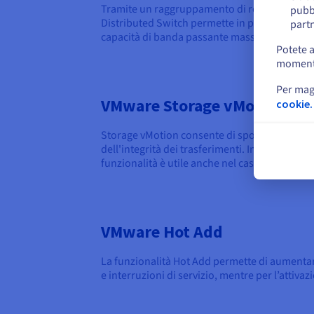
Tramite un raggruppamento di rete per cluste
pubbl
Distributed Switch permette in particolare di 
partn
capacità di banda passante massima.
Potete a
momento 
Per mag
VMware Storage vMotion
cookie.
Storage vMotion consente di spostare i file di
dell'integrità dei trasferimenti. In questo mo
funzionalità è utile anche nel caso in cui veng
VMware Hot Add
La funzionalità Hot Add permette di aumentar
e interruzioni di servizio, mentre per l’attivaz