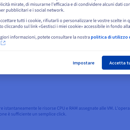
r è possibile centralizzare provisioning, amministrazione e monito
icità mirate, di misurarne l'efficacia e di condividere alcuni dati con
Resta sul sito web attuale
applicare una qualità di servizio (QoS) alle diverse funzionalità d
er pubblicitari e i social network.
ccettare tutti i cookie, rifiutarli o personalizzare le vostre scelte in 
cliccando sul link «Gestisci i miei cookie» accessibile in fondo all
Seleziona un altro sito web
giori informazioni, potete consultare la nostra
politica di utilizzo 
Chi
sco delle macchine virtuali da uno spazio di storage a un altro, sen
do i servizi sono sempre disponibili, anche durante le manutenzioni 
Impostare
Accetta t
ano acquisiti nuovi filer e sia necessario effettuare migrazioni.
e istantaneamente le risorse CPU e RAM assegnate alle VM. L'opera
ione è sufficiente un semplice click.