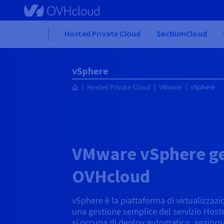
Skip to main content
Home
Hosted Private Cloud
SecNumCloud
vSphere
Hosted Private Cloud
VMware
vSphere
VMware vSphere ge
OVHcloud
vSphere è la piattaforma di virtualizza
una gestione semplice del servizio Hos
si occupa di deploy automatico, aggiorn