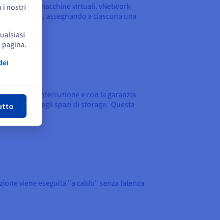
raggio delle macchine virtuali. vNetwork
 i nostri
i rete di VMware, assegnando a ciascuna una
qualsiasi
a pagina.
dei
udi
za la minima interruzione e con la garanzia
pianificate degli spazi di storage. Questa
utto
zione viene eseguita "a caldo" senza latenza