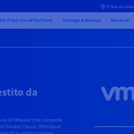
Il tuo accoun
On-Prem Cloud Platform
Storage & Backup
Network
stito da
zione di VMware che consente
ted Private Cloud. OVHcloud
amenti e ottimizzazione