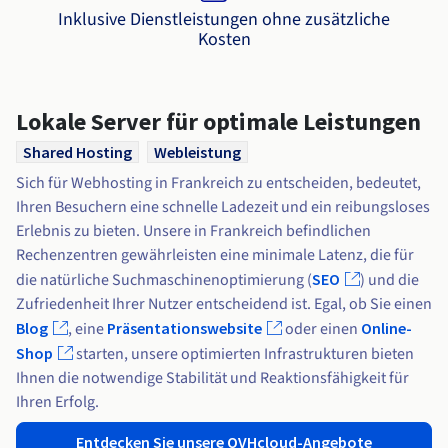
Dokumentation
Roadmap und Changelog
Preise
Inklusive Dienstleistungen ohne zusätzliche
Roadmap und Changelog
Dokumentation
Monitoring
Kosten
Verfügbarkeit nach Regionen
Roadmap und Changelog
Dokumentation
Roadmap und Changelog
Roadmap und Changelog
Lokale Server für optimale Leistungen
Shared Hosting
Webleistung
Sich für Webhosting in Frankreich zu entscheiden, bedeutet,
Ihren Besuchern eine schnelle Ladezeit und ein reibungsloses
Erlebnis zu bieten. Unsere in Frankreich befindlichen
Rechenzentren gewährleisten eine minimale Latenz, die für
die natürliche Suchmaschinenoptimierung (
SEO
) und die
Zufriedenheit Ihrer Nutzer entscheidend ist. Egal, ob Sie einen
Blog
, eine
Präsentationswebsite
oder einen
Online-
Shop
starten, unsere optimierten Infrastrukturen bieten
Ihnen die notwendige Stabilität und Reaktionsfähigkeit für
Ihren Erfolg.
Entdecken Sie unsere OVHcloud-Angebote