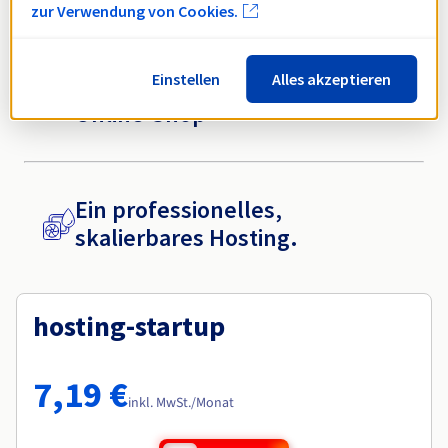
zur Verwendung von Cookies.
Einstellen
Alles akzeptieren
Erstellen Sie einen sicheren
Online-Shop
Ein professionelles,
skalierbares Hosting.
hosting-startup
7,19 €
inkl. MwSt./Monat