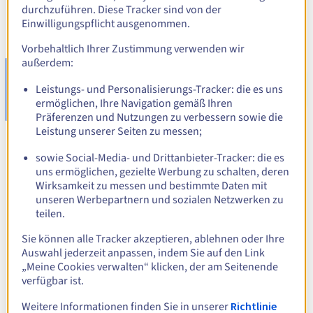
durchzuführen. Diese Tracker sind von der
Einwilligungspflicht ausgenommen.
Vorbehaltlich Ihrer Zustimmung verwenden wir
außerdem:
Erstellen Sie Ihren Blog oder
Leistungs- und Personalisierungs-Tracker: die es uns
Ihre Unternehmenswebsite
ermöglichen, Ihre Navigation gemäß Ihren
Präferenzen und Nutzungen zu verbessern sowie die
Leistung unserer Seiten zu messen;
Möchten Sie Ihre Leidenschaft teilen oder Ihr Geschäft
schnell online starten? Unsere
gemeinsamen Hosting-
sowie Social-Media- und Drittanbieter-Tracker: die es
uns ermöglichen, gezielte Werbung zu schalten, deren
Angebote
bieten Ihnen alles, was Sie benötigen, um mit nur
Wirksamkeit zu messen und bestimmte Daten mit
wenigen Klicks einen Blog oder eine Unternehmenswebsite
unseren Werbepartnern und sozialen Netzwerken zu
teilen.
zu erstellen. Profitieren Sie von großzügigem
Speicherplatz, vorinstalliertem WordPress mit einem Klick
Sie können alle Tracker akzeptieren, ablehnen oder Ihre
Auswahl jederzeit anpassen, indem Sie auf den Link
und enthaltenen SSL-Zertifikaten, um Ihre Daten zu
„Meine Cookies verwalten“ klicken, der am Seitenende
sichern. Unsere Infrastruktur bietet Geschwindigkeit und
verfügbar ist.
Zuverlässigkeit, wesentliche Eigenschaften für die
Weitere Informationen finden Sie in unserer
Richtlinie
natürliche Suchmaschinenoptimierung Ihrer Websites.