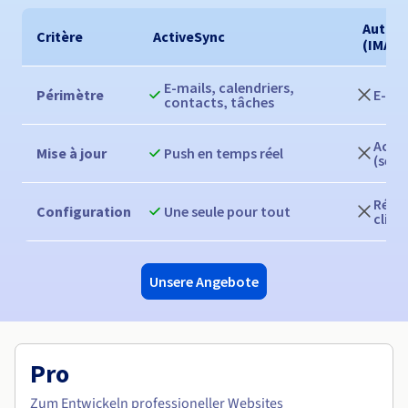
Autres
Critère
ActiveSync
(IMAP/
E-mails, calendriers,
Périmètre
E-ma
contacts, tâches
Actua
Mise à jour
Push en temps réel
(selo
Régla
Configuration
Une seule pour tout
clien
Unsere Angebote
Pro
Zum Entwickeln professioneller Websites