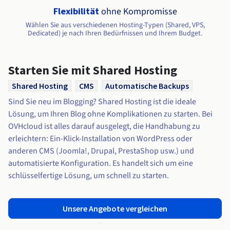
Dokumentation
Roadmap und Changelog
Preise
Flexibilität
ohne Kompromisse
Roadmap und Changelog
Dokumentation
Monitoring
Verfügbarkeit nach Regionen
Roadmap und Changelog
Wählen Sie aus verschiedenen Hosting-Typen (Shared, VPS,
Dokumentation
Dedicated) je nach Ihren Bedürfnissen und Ihrem Budget.
Roadmap und Changelog
Roadmap und Changelog
Starten Sie mit Shared Hosting
Shared Hosting
CMS
Automatische Backups
Sind Sie neu im Blogging? Shared Hosting ist die ideale
Lösung, um Ihren Blog ohne Komplikationen zu starten. Bei
OVHcloud ist alles darauf ausgelegt, die Handhabung zu
erleichtern: Ein-Klick-Installation von WordPress oder
anderen CMS (Joomla!, Drupal, PrestaShop usw.) und
automatisierte Konfiguration. Es handelt sich um eine
schlüsselfertige Lösung, um schnell zu starten.
Unsere Angebote vergleichen