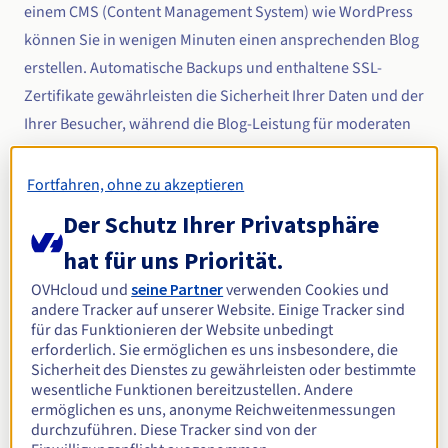
einem CMS (Content Management System) wie WordPress
können Sie in wenigen Minuten einen ansprechenden Blog
erstellen. Automatische Backups und enthaltene SSL-
Zertifikate gewährleisten die Sicherheit Ihrer Daten und der
Ihrer Besucher, während die Blog-Leistung für moderaten
Webverkehr optimal bleibt. Darüber hinaus ermöglicht
Ihnen die Flexibilität des Hostings, auf eine
Fortfahren, ohne zu akzeptieren
leistungsstärkere Lösung umzusteigen, wenn Ihr Publikum
Der Schutz Ihrer Privatsphäre
wächst. Erfahren Sie, wie Sie mit unseren Schritt-für-
hat für uns Priorität.
Schritt-Anleitungen einfach einen Blog erstellen und heute
OVHcloud und
seine Partner
verwenden Cookies und
noch starten können!
andere Tracker auf unserer Website. Einige Tracker sind
für das Funktionieren der Website unbedingt
erforderlich. Sie ermöglichen es uns insbesondere, die
Sicherheit des Dienstes zu gewährleisten oder bestimmte
Migrieren Sie einen
wesentliche Funktionen bereitzustellen. Andere
bestehenden Blog zu einem
ermöglichen es uns, anonyme Reichweitenmessungen
kostenpflichtigen Hosting.
durchzuführen. Diese Tracker sind von der