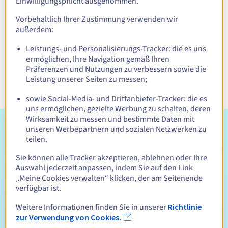
Einwilligungspflicht ausgenommen.
Vorbehaltlich Ihrer Zustimmung verwenden wir
außerdem:
Optimieren Sie Ihren
Leistungs- und Personalisierungs-Tracker: die es uns
professionellen Blog mit
ermöglichen, Ihre Navigation gemäß Ihren
einem dedizierten Hosting.
Präferenzen und Nutzungen zu verbessern sowie die
Leistung unserer Seiten zu messen;
sowie Social-Media- und Drittanbieter-Tracker: die es
uns ermöglichen, gezielte Werbung zu schalten, deren
Wirksamkeit zu messen und bestimmte Daten mit
5 Gründe, OVHcloud zu wählen, um
unseren Werbepartnern und sozialen Netzwerken zu
teilen.
Ihren Blog sorglos zu starten.
Sie können alle Tracker akzeptieren, ablehnen oder Ihre
Auswahl jederzeit anpassen, indem Sie auf den Link
„Meine Cookies verwalten“ klicken, der am Seitenende
verfügbar ist.
Weitere Informationen finden Sie in unserer
Richtlinie
Benutzerfreundlichkeit
zur Verwendung von Cookies.
Egal, ob Sie Anfänger oder erfahren sind, unsere