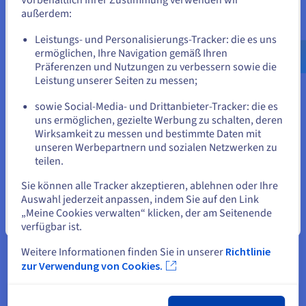
Kernel CPU-Erweiterungen (Intel VT-x oder AMD-V), um eine
außerdem:
virtualisierte Umgebung zu schaffen.
Gehe zur [Website] Webseite
Leistungs- und Personalisierungs-Tracker: die es uns
Der Kernel weist den Gastbetriebssystemen, die auf den
us.ovhcloud.com/
learn
Englisch
USD - $
ermöglichen, Ihre Navigation gemäß Ihren
virtuellen Maschinen ausgeführt werden, Ressourcen wie
Präferenzen und Nutzungen zu verbessern sowie die
CPU, Arbeitsspeicher und Speicher zu. Da KVM direkt in den
oder
Leistung unserer Seiten zu messen;
Kernel integriert ist, profitiert es von der Geschwindigkeit,
Stabilität und den Sicherheitsfunktionen des
sowie Social-Media- und Drittanbieter-Tracker: die es
Betriebssystems. Diese enge Integration minimiert auch den
Auf der aktuellen Website bleiben
uns ermöglichen, gezielte Werbung zu schalten, deren
Overhead, was zu einer nahezu nativen Leistung der Rechner
Wirksamkeit zu messen und bestimmte Daten mit
führt.
unseren Werbepartnern und sozialen Netzwerken zu
teilen.
Eine andere Website wählen
KVM im Vergleich zu anderen
Virtualisierungslösungen
Sie können alle Tracker akzeptieren, ablehnen oder Ihre
Auswahl jederzeit anpassen, indem Sie auf den Link
Die Architektur von KVM unterscheidet sich erheblich von
„Meine Cookies verwalten“ klicken, der am Seitenende
Schließen
anderen Lösungen. Einige Plattformen, wie z. B. VMware ESXi,
verfügbar ist.
verwenden einen Typ-1-Hypervisor (auch als Bare-Metal-
Hypervisor bezeichnet). Ein Typ 1 wird ohne zugrunde
Weitere Informationen finden Sie in unserer
Richtlinie
liegendes Betriebssystem direkt auf dem Computer
zur Verwendung von Cookies.
ausgeführt.
Im Gegensatz dazu ist KVM ein Typ 2 (oder gehostetes