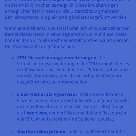
Dokumentation
Dokumentation
x oder AMD-V) machen es möglich. Diese Erweiterungen
Preise
Dokumentation
Roadmap und Changelog
Roadmap und Changelog
Monitoring
ermöglichen dem Prozessor die Unterstützung mehrerer
Verfügbarkeit nach Regionen
Roadmap und Changelog
Betriebssysteme, die gleichzeitig isoliert ausgeführt werden.
Dokumentation
Roadmap und Changelog
Wenn er auf einem Linux-Host installiert wird, wandelt er den
Roadmap und Changelog
Kernel dieses Hosts in einen Hypervisor um. Auf diese Weise
können dann virtuelle Rechner erstellt und verwaltet werden.
Der Prozess sieht ungefähr so aus:
CPU-Virtualisierungserweiterungen
: Die
Virtualisierungserweiterungen der CPU ermöglichen es
der Maschine, zwischen dem Host-Betriebssystem und
dem Gastbetriebssystem, das in virtuellen Rechnern
ausgeführt wird, zu unterscheiden.
Linux-Kernel als Hypervisor
: KVM verwendet diese
Erweiterungen, um eine virtualisierte Umgebung direkt
im Linux-Kernel zu erstellen. Der Kernel selbst fungiert
als
Hypervisor
, der die VMs verwaltet und Ressourcen
wie CPU, Arbeitsspeicher und Speicher zuweist.
Gastbetriebssysteme
: Jeder virtuelle Rechner führt