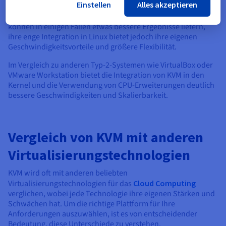
Einstellen
Alles akzeptieren
Betriebssystem), da es auf einem vorhandenen
Betriebssystem ausgeführt wird. Hypervisoren vom Typ 1
können in einigen Fällen etwas bessere Ergebnisse liefern,
ihre enge Integration in Linux bietet jedoch ihre eigenen
Geschwindigkeitsvorteile und größere Flexibilität.
Im Vergleich zu anderen Typ-2-Systemen wie VirtualBox oder
VMware Workstation bietet die Integration von KVM in den
Kernel und die Verwendung von CPU-Erweiterungen deutlich
bessere Geschwindigkeiten und Skalierbarkeit.
Vergleich von KVM mit anderen
Virtualisierungstechnologien
KVM wird oft mit anderen beliebten
Virtualisierungstechnologien für das
Cloud Computing
verglichen, wobei jede Technologie ihre eigenen Stärken und
Schwächen hat. Um die richtige Plattform für Ihre
Anforderungen auszuwählen, ist es von entscheidender
Bedeutung, diese Unterschiede zu verstehen.