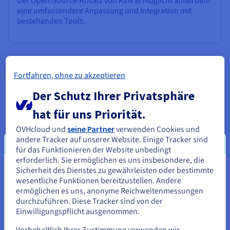
Der Open-Source-Ansatz von KVM ermöglicht außerdem
eine umfassendere Anpassung und Integration mit
bestehenden Tools.
Fortfahren, ohne zu akzeptieren
KVM-Architektur und
Der Schutz Ihrer Privatsphäre
Funktionsweise
hat für uns Priorität.
Die Architektur von KVM ist einzigartig in seiner engen
OVHcloud und
seine Partner
verwenden Cookies und
Integration mit dem Linux-Kernel, wodurch es möglich ist, als
andere Tracker auf unserer Website. Einige Tracker sind
leistungsstarke und effiziente Plattform zu fungieren.
für das Funktionieren der Website unbedingt
erforderlich. Sie ermöglichen es uns insbesondere, die
Rolle des Hypervisors bei KVM
Sicherheit des Dienstes zu gewährleisten oder bestimmte
Sie scheinen sich in Vereinigte
wesentliche Funktionen bereitzustellen. Andere
In KVM fungiert der Linux-Kernel selbst als Hypervisor. Dies ist
Staaten zu befinden.
ermöglichen es uns, anonyme Reichweitenmessungen
ein entscheidender Unterschied zu einigen anderen
durchzuführen. Diese Tracker sind von der
Optionen, die ein separates, dediziertes Betriebssystem
Wenn Sie aus Vereinigte Staaten bestellen möchten, müssen Sie
Einwilligungspflicht ausgenommen.
verwenden. Der Hypervisor ist die Softwareschicht, die
sich auf der entsprechenden Website umsehen und dort einen
virtuelle Maschinen erstellt und verwaltet. In KVM nutzt der
Account erstellen.
Vorbehaltlich Ihrer Zustimmung verwenden wir