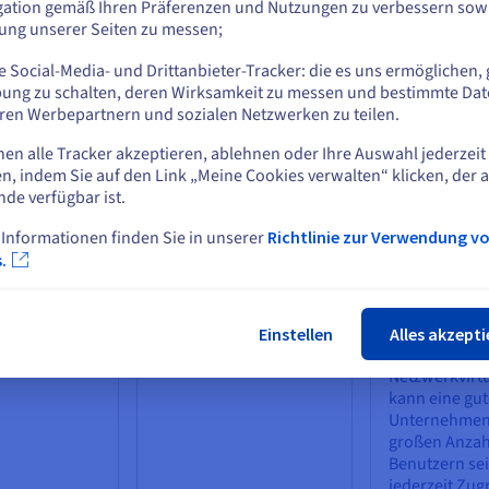
Anwendungen
Vorteilen zählen eine
werden. Die
gation gemäß Ihren Präferenzen und Nutzungen zu verbessern sowi
tualisiert und
höhere Leistung und
Netzwerkvirtu
tung unserer Seiten zu messen;
oder
Server auf
Geschwindigkeit,
teilt die verf
 Social-Media- und Drittanbieter-Tracker: die es uns ermöglichen, 
nutzergerät,
Lastausgleich und
Bandbreite i
Auf der aktuellen Website bleiben
ung zu schalten, deren Wirksamkeit zu messen und bestimmte Dat
aptop oder
Kostenreduzierung. Die
unabhängige
ren Werbepartnern und sozialen Netzwerken zu teilen.
ne,
Massenspeichervirtualis
auf, die jeweil
n werden. Auf
ierung hilft auch bei der
Echtzeit Serv
nen alle Tracker akzeptieren, ablehnen oder Ihre Auswahl jederzeit
se können
Planung der Notfall-
Geräten zuge
Eine andere Website wählen
n, indem Sie auf den Link „Meine Cookies verwalten“ klicken, der 
 auf zentral
Wiederherstellung, da
werden könn
nde verfügbar ist.
virtuelle Speicherdaten
Vorteilen der
gen
schnell dupliziert und
Virtualisieru
 Informationen finden Sie in unserer
Richtlinie zur Verwendung v
 wenn sie
an einen anderen
die Verbesse
Schlie
.
eiten.
Speicherort verschoben
Zuverlässigke
werden können.
Netzwerkges
eit, der Siche
der Kontrolle
Einstellen
Alles akzepti
Datennutzun
Netzwerkvirtu
kann eine gut
Unternehmen 
großen Anzah
Benutzern sei
jederzeit Zugr