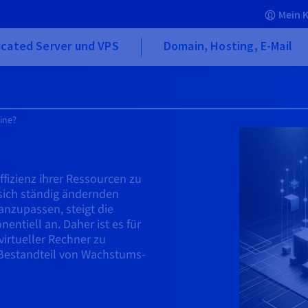
Mein 
icated Server und VPS
Domain, Hosting, E-Mail
hine?
izienz ihrer Ressourcen zu
 sich ständig ändernden
nzupassen, steigt die
entiell an. Daher ist es für
virtueller Rechner zu
 Bestandteil von Wachstums-