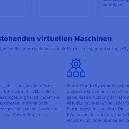
benötigen.
stehenden virtuellen Maschinen
tuellen Rechnern wählen: virtuelle Prozessrechner und virtuelle S
es, dass ein einzelner Prozess
Eine
virtuelle System
-Maschine
führt wird. Die VMs stellen
physische Maschine zu ersetzen.
erumgebung bereit, indem sie
gemeinsame Nutzung der Hardw
riebssysteminformationen
virtuelle Rechner, wobei jeder 
zessmaschine ist die Java Virtual
Betriebssystems ausführt. Diese
bt, Java-Anwendungen so
Hypervisor, der auf unformatier
VMware ESXi oder über einem B