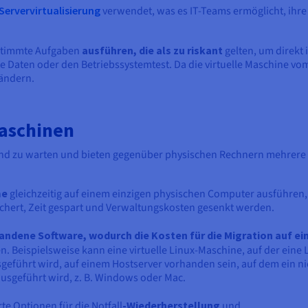
Servervirtualisierung
verwendet, was es IT-Teams ermöglicht, ihre
estimmte Aufgaben
ausführen, die als zu riskant
gelten, um direkt
erte Daten oder den Betriebssystemtest. Da die virtuelle Maschine vo
rändern.
Maschinen
 und zu warten und bieten gegenüber physischen Rechnern mehrere
me
gleichzeitig auf einem einzigen physischen Computer ausführen,
chert, Zeit gespart und Verwaltungskosten gesenkt werden.
andene Software, wodurch die Kosten für die Migration auf ei
. Beispielsweise kann eine virtuelle Linux-Maschine, auf der eine 
sgeführt wird, auf einem Hostserver vorhanden sein, auf dem ein ni
usgeführt wird, z. B. Windows oder Mac.
te Optionen für die Notfall
-Wiederherstellung
und