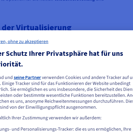
 der Virtualisierung
nzentrums oder einer IT-Infrastruktur können heute virtualisier
ren, ohne zu akzeptieren
r Schutz Ihrer Privatsphäre hat für uns
iorität.
e-
Speichervirtualisi
Netzwerk
sierung:
erung:
Virtualisi
ud und
seine Partner
verwenden Cookies und andere Tracker auf u
ie scheinen sich in Vereinigte Staaten zu
ftware-
Massenspeicher kann
Mehrere Sub
. Einige Tracker sind für das Funktionieren der Website unbedingt
rung wird ein
virtualisiert werden,
können in d
efinden.
lich. Sie ermöglichen es uns insbesondere, die Sicherheit des Dien
ystem mit
indem mehrere
physischen N
eisten oder bestimmte wesentliche Funktionen bereitzustellen. A
rstellt, mit
physische
erstellt werd
n Sie aus Vereinigte Staaten bestellen möchten, müssen Sie sich auf der
chen es uns, anonyme Reichweitenmessungen durchzuführen. Die
der mehrere
Speichergeräte so
Geräte in ein
sprechenden Website umsehen und dort einen Account erstellen.
 sind von der Einwilligungspflicht ausgenommen.
iebssysteme
konsolidiert werden,
softwarebasi
 physischen
dass sie als ein einziges
virtuellen
ltlich Ihrer Zustimmung verwenden wir außerdem:
Gehe zur [Website] Webseite
ner
Speichergerät
Netzwerkres
us.ovhcloud.com/
learn
Englisch
USD - $
t werden
erscheinen. Zu den
zusammengef
ungs- und Personalisierungs-Tracker: die es uns ermöglichen, Ihre