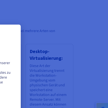
t werden, wobei mehrere Arten von
-
Desktop-
erung
Virtualisierung:
nserer
netze
Diese Art der
emselben
Virtualisierung trennt
stes zu
etzwerk
die Workstation-
ndere
en, indem
Umgebung vom
se
er einzigen
physischen Gerät und
erten
speichert eine
Workstation auf einem
source
Remote-Server. Mit
asst
diesem Ansatz können