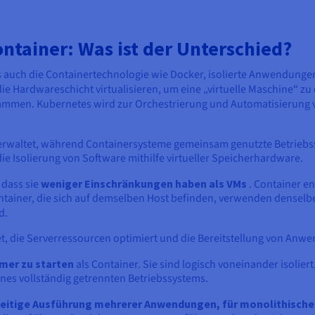
ontainer: Was ist der Unterschied?
es auch die Containertechnologie wie Docker, isolierte Anwendung
ie Hardwareschicht virtualisieren, um eine „virtuelle Maschine“ zu 
mmen. Kubernetes wird zur Orchestrierung und Automatisierung 
rwaltet, während Containersysteme gemeinsam genutzte Betriebs
ie Isolierung von Software mithilfe virtueller Speicherhardware.
 dass sie
weniger Einschränkungen haben als VMs
. Container en
ntainer, die sich auf demselben Host befinden, verwenden densel
d.
t, die Serverressourcen optimiert und die Bereitstellung von Anw
mer zu starten
als Container. Sie sind logisch voneinander isolier
ines vollständig getrennten Betriebssystems.
ichzeitige Ausführung mehrerer Anwendungen, für monolithische