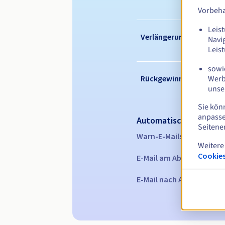
Vorbeha
Leist
Verlängerungszeitraum
Navi
Leis
sowie
Werb
Rückgewinnungsfrist
unse
Sie kön
anpasse
Automatische Benachr
Seitene
Warn-E-Mails:
60, 30, 15,
Weitere
Cookies
E-Mail am Ablaufdatum
z
E-Mail nach Ablauf der R