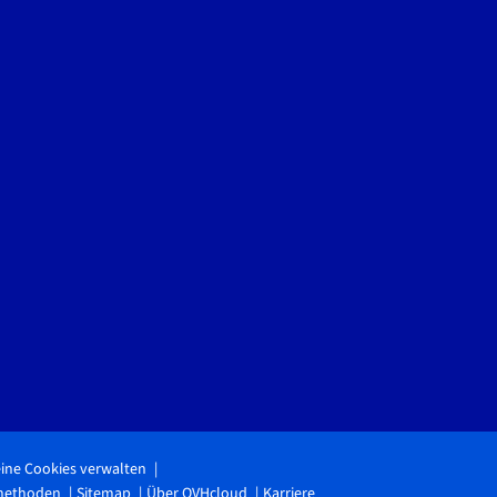
ine Cookies verwalten
methoden
Sitemap
Über OVHcloud
Karriere