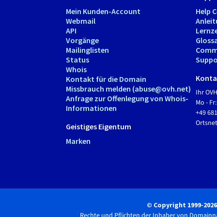
Mein Kunden-Account
Help 
Webmail
Anlei
API
Lernz
Vorgänge
Gloss
Mailinglisten
Comm
Status
Suppo
Whois
Kontak
Kontakt für die Domain
Missbrauch melden (abuse@ovh.net)
Ihr OV
Anfrage zur Offenlegung von Whois-
Mo - Fr:
Informationen
+49 68
Ortsn
Geistiges Eigentum
Marken
© Copyright 1999-202
Rechte und Pflichten der Inhaber von Domain