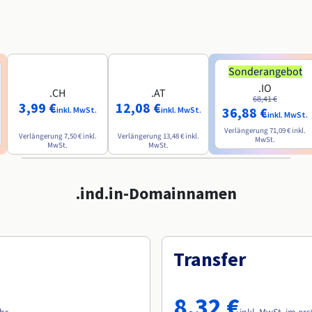
Sonderangebot
.IO
.CH
.AT
68,41 €
3,99 €
12,08 €
36,88 €
inkl. MwSt.
inkl. MwSt.
inkl. MwSt.
Verlängerung
71,09 €
inkl.
Verlängerung
7,50 €
inkl.
Verlängerung
13,48 €
inkl.
MwSt.
MwSt.
MwSt.
.ind.in-Domainnamen
Transfer
8,32 €