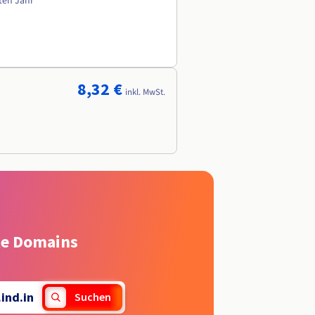
sten Jahr
8,32 €
inkl. MwSt.
rte Domains
.
ind.in
Suchen