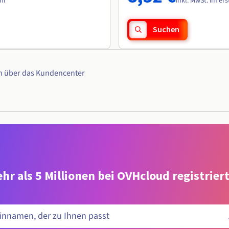
ahr
inkl. MwSt. im er
Suchen
n über das Kundencenter
hr als 5 Millionen bei OVHcloud registrie