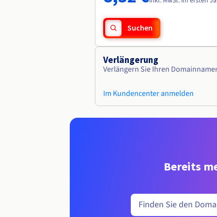
inkl. MwSt. im ersten J
Suchen
Verlängerung
Verlängern Sie Ihren Domainname
Im Kundencenter anmelden
Bereits me