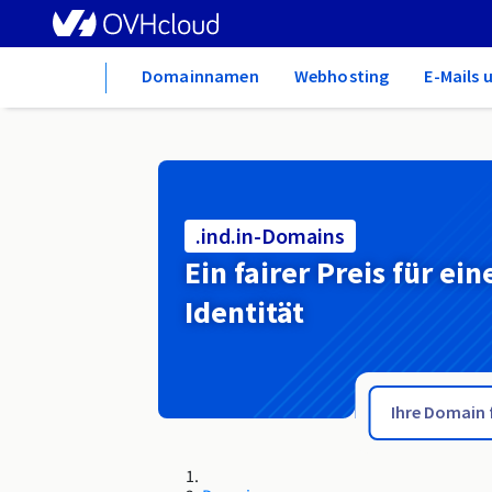
Home
Domainnamen
Webhosting
E-Mails 
.ind.in-Domains
Ein fairer Preis für ein
Identität
.in