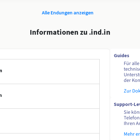
Alle Endungen anzeigen
Informationen zu .ind.in
Guides
Für all
technis
n
Unterst
der Kon
Zur Do
n
Support-Le
Sie kön
Telefon
Ihren A
Mehr e