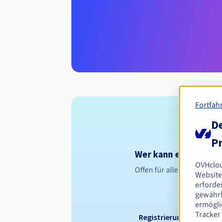
Fortfah
De
Pr
Wer kann eine .ind.i
OVHclo
Offen für alle natürliche
Website
erforder
gewährl
ermögli
Tracker
Registrierungszeitraum