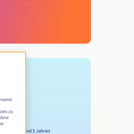
nserer
stes zu
ndere
se
Zwischen 1 und 5 Jahren