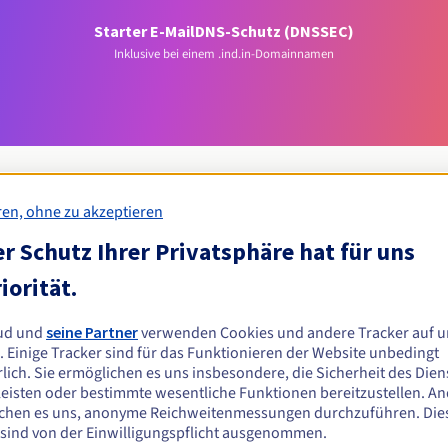
Starter E-Mail
DNS-Schutz (DNSSEC)
Inklusive bei einem .ind.in-Domainnamen
ren, ohne zu akzeptieren
r Schutz Ihrer Privatsphäre hat für uns
Zulassungsbedingungen
iorität.
n-Domain registrieren?
ud und
seine Partner
verwenden Cookies und andere Tracker auf u
n oder juristischen Personen ohne geografische Einschränkung.
. Einige Tracker sind für das Funktionieren der Website unbedingt
lich. Sie ermöglichen es uns insbesondere, die Sicherheit des Dien
Verwaltungsregeln und Benachrichtigungen
eisten oder bestimmte wesentliche Funktionen bereitzustellen. A
chen es uns, anonyme Reichweitenmessungen durchzuführen. Die
 sind von der Einwilligungspflicht ausgenommen.