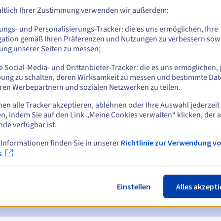
ltlich Ihrer Zustimmung verwenden wir außerdem:
ungs- und Personalisierungs-Tracker: die es uns ermöglichen, Ihre
gation gemäß Ihren Präferenzen und Nutzungen zu verbessern sowi
tung unserer Seiten zu messen;
 Social-Media- und Drittanbieter-Tracker: die es uns ermöglichen, 
ung zu schalten, deren Wirksamkeit zu messen und bestimmte Dat
ren Werbepartnern und sozialen Netzwerken zu teilen.
nen alle Tracker akzeptieren, ablehnen oder Ihre Auswahl jederzeit
n, indem Sie auf den Link „Meine Cookies verwalten“ klicken, der 
ichtigungen:
nde verfügbar ist.
 7 und 3 Tage vor dem Ablaufdatum
 Informationen finden Sie in unserer
Richtlinie zur Verwendung v
.
ur Benachrichtigung über die Sperrung des Domainnamens
ückgewinnungsfrist
zur Benachrichtigung über die Löschung des
Einstellen
Alles akzepti