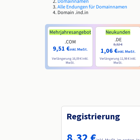
Domainnamen
Alle Endungen für Domainnamen
Domain .ind.in
Mehrjahresangebot
Neukunden
.DE
.COM
8,32 €
9,51 €
1,06 €
inkl. MwSt.
inkl. MwSt.
Verlängerung
16,09 €
inkl.
Verlängerung
11,98 €
inkl.
MwSt.
MwSt.
Registrierung
8,32 €