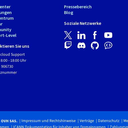
Center
Pressebereich
tungen
Blog
entrum
Soziale Netzwerke
ar
unity
rt-Level
tieren Sie uns
Hcloud Support
 8:00 - 18:00 Uhr
1 906730
etznummer
Impressum und Rechtshinweise
Verträge
Datenschutz
Me
6 OVH SAS.
namen
ICANN Dokumentation für Inhaber von Domainnamen
Zahlungs