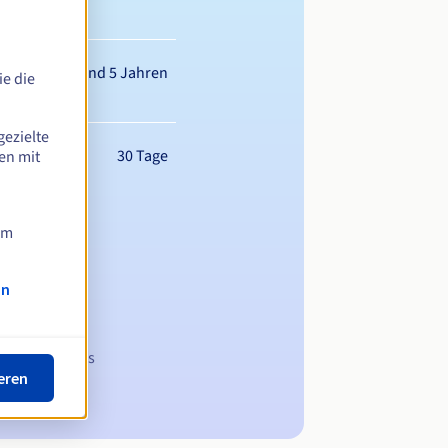
Zwischen 1 und 5 Jahren
e die
gezielte
30 Tage
en mit
am
on
 Domainnamens
eren