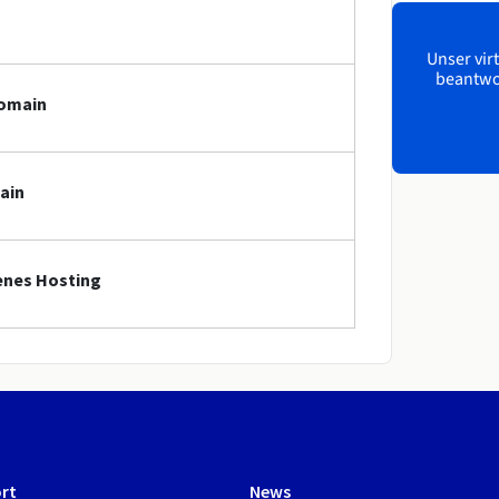
Unser virt
beantwor
Domain
ain
fenes Hosting
rt
News