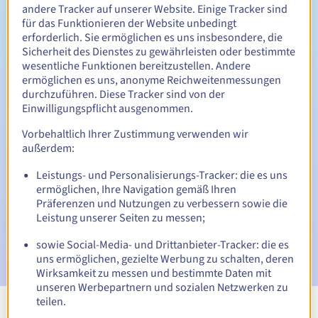
Zwischen 1 und 10 Jahren
Verlängerungszeitraum
andere Tracker auf unserer Website. Einige Tracker sind
für das Funktionieren der Website unbedingt
erforderlich. Sie ermöglichen es uns insbesondere, die
Sicherheit des Dienstes zu gewährleisten oder bestimmte
30 Tage
Rückgewinnungsfrist
wesentliche Funktionen bereitzustellen. Andere
ermöglichen es uns, anonyme Reichweitenmessungen
durchzuführen. Diese Tracker sind von der
Einwilligungspflicht ausgenommen.
Automatische Benachrichtigungen:
Vorbehaltlich Ihrer Zustimmung verwenden wir
Warn-E-Mails:
60, 30, 15, 7 und 3 Tage vor dem
außerdem:
Ablaufdatum
Leistungs- und Personalisierungs-Tracker: die es uns
ermöglichen, Ihre Navigation gemäß Ihren
E-Mail am Ablaufdatum
zur Benachrichtigung über die
Sperrung des Domainnamens
Präferenzen und Nutzungen zu verbessern sowie die
Leistung unserer Seiten zu messen;
E-Mail nach Ablauf der Rückgewinnungsfrist
zur
sowie Social-Media- und Drittanbieter-Tracker: die es
Benachrichtigung über die Löschung des Domainnamens
uns ermöglichen, gezielte Werbung zu schalten, deren
Wirksamkeit zu messen und bestimmte Daten mit
unseren Werbepartnern und sozialen Netzwerken zu
teilen.