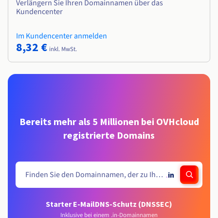
Verlängern Sie Ihren Domainnamen über das
Kundencenter
Im Kundencenter anmelden
8,32 €
inkl. MwSt.
Bereits mehr als 5 Millionen bei OVHcloud
registrierte Domains
.
in
Starter E-Mail
DNS-Schutz (DNSSEC)
Inklusive bei einem .in-Domainnamen