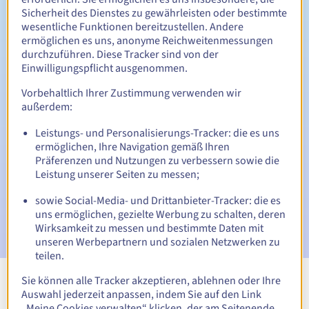
Sicherheit des Dienstes zu gewährleisten oder bestimmte
wesentliche Funktionen bereitzustellen. Andere
ermöglichen es uns, anonyme Reichweitenmessungen
Rückgewinnungsfrist
durchzuführen. Diese Tracker sind von der
Einwilligungspflicht ausgenommen.
Vorbehaltlich Ihrer Zustimmung verwenden wir
Automatische Benachrichtigungen:
außerdem:
Warn-E-Mails:
60, 30, 15, 7 und 3 Tage vor dem
Leistungs- und Personalisierungs-Tracker: die es uns
Ablaufdatum
ermöglichen, Ihre Navigation gemäß Ihren
Präferenzen und Nutzungen zu verbessern sowie die
E-Mail am Ablaufdatum
zur Benachrichtigung über die
Leistung unserer Seiten zu messen;
Sperrung des Domainnamens
sowie Social-Media- und Drittanbieter-Tracker: die es
E-Mail nach Ablauf der Rückgewinnungsfrist
zur
uns ermöglichen, gezielte Werbung zu schalten, deren
Benachrichtigung über die Löschung des Domainnamens
Wirksamkeit zu messen und bestimmte Daten mit
unseren Werbepartnern und sozialen Netzwerken zu
teilen.
Sie können alle Tracker akzeptieren, ablehnen oder Ihre
Alle Endungen anzeigen
Auswahl jederzeit anpassen, indem Sie auf den Link
„Meine Cookies verwalten“ klicken, der am Seitenende