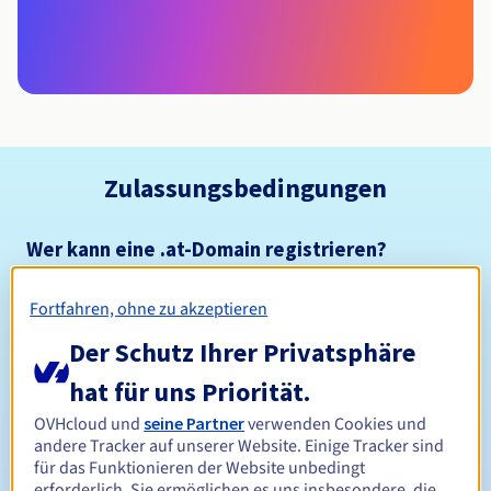
Zulassungsbedingungen
Wer kann eine .at-Domain registrieren?
Namensregeln
Fortfahren, ohne zu akzeptieren
Verwaltungsregeln und Benachrichtigungen
Der Schutz Ihrer Privatsphäre
1 Jahr
Registrierungszeitraum
hat für uns Priorität.
OVHcloud und
seine Partner
verwenden Cookies und
andere Tracker auf unserer Website. Einige Tracker sind
1 Jahr
für das Funktionieren der Website unbedingt
Verlängerungszeitraum
erforderlich. Sie ermöglichen es uns insbesondere, die