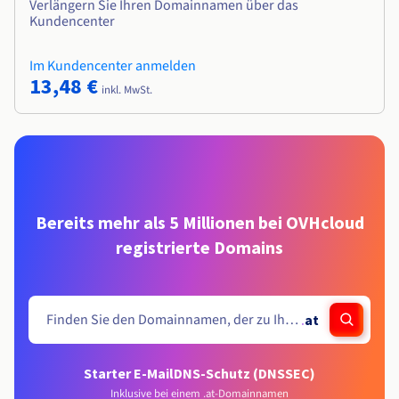
Verlängern Sie Ihren Domainnamen über das
Kundencenter
Im Kundencenter anmelden
13,48 €
inkl. MwSt.
Bereits mehr als 5 Millionen bei OVHcloud
registrierte Domains
.
at
Starter E-Mail
DNS-Schutz (DNSSEC)
Inklusive bei einem .at-Domainnamen