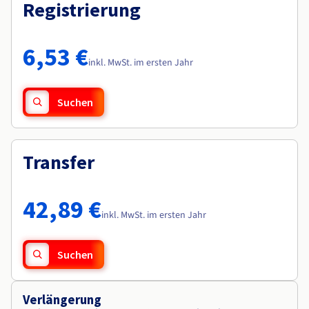
Dokumentation
Registrierung
Roadmap und Changelog
Preise
Roadmap und Changelog
Dokumentation
Monitoring
Verfügbarkeit nach Regionen
Roadmap und Changelog
Dokumentation
6,53 €
Roadmap und Changelog
inkl. MwSt. im ersten Jahr
Roadmap und Changelog
Suchen
Transfer
42,89 €
inkl. MwSt. im ersten Jahr
Suchen
Verlängerung