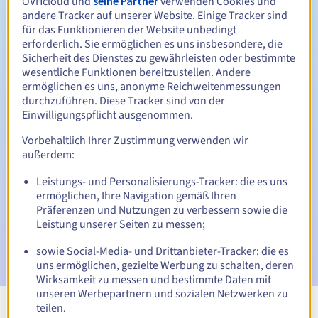
OVHcloud und
seine Partner
verwenden Cookies und
Zwischen 1 und 10 Jahren
Verlängerungszeitraum
andere Tracker auf unserer Website. Einige Tracker sind
für das Funktionieren der Website unbedingt
erforderlich. Sie ermöglichen es uns insbesondere, die
Sicherheit des Dienstes zu gewährleisten oder bestimmte
30 Tage
Rückgewinnungsfrist
wesentliche Funktionen bereitzustellen. Andere
ermöglichen es uns, anonyme Reichweitenmessungen
durchzuführen. Diese Tracker sind von der
Einwilligungspflicht ausgenommen.
Automatische Benachrichtigungen:
Vorbehaltlich Ihrer Zustimmung verwenden wir
Warn-E-Mails:
60, 30, 15, 7 und 3 Tage vor dem
außerdem:
Ablaufdatum
Leistungs- und Personalisierungs-Tracker: die es uns
E-Mail am Ablaufdatum
zur Benachrichtigung über die
ermöglichen, Ihre Navigation gemäß Ihren
Sperrung des Domainnamens
Präferenzen und Nutzungen zu verbessern sowie die
Leistung unserer Seiten zu messen;
E-Mail nach Ablauf der Rückgewinnungsfrist
zur
Benachrichtigung über die Löschung des Domainnamens
sowie Social-Media- und Drittanbieter-Tracker: die es
uns ermöglichen, gezielte Werbung zu schalten, deren
Wirksamkeit zu messen und bestimmte Daten mit
unseren Werbepartnern und sozialen Netzwerken zu
teilen.