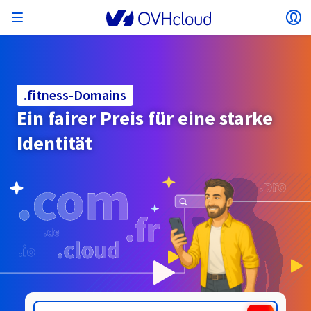
Menü öffnen
Lo
Zurück zum Menü
Währung, Preis und Produktverfügbarkeit
MEIN NETZWERK ISOLIEREN
AI SOLUTIONS
IDENTITÄTSMANAGEMENT
MONITORING
ENTWICKLER-TOOLBOX
VMWARE ON OVHCLOUD
INFRA AS A SERVICE
SERVERKONNEKTIVITÄT
OBSERVABILITY
UNSERE SERVERREIHEN
KONNEKTIVITÄT
MONITORING
WEBHOSTING
Virtual Machine Instances
Managed Kubernetes Service
Block Storage
PostgreSQL
Data Platform
Quantum Emulators
Bare Metal Pod
Veeam Managed Backup
Identity and Access Management (IAM)
VPS 2027
Enterprise File Storage
Key Management Service (KMS)
Einen Domainnamen suchen
Alle E-Mail-Angebote
können je nach gewähltem Land und/oder
Dedicated Server
Domainnamen
Private Cloud
Compute
.fitness-Domains
VMware mit SecNumCloud-Qualifikation
gewählter Region variieren.
Privates Netzwerk (vRack)
AI Notebooks
Identity and Access Management (IAM)
Service Logs
OVHcloud API
Public VCF as-a-Service
Infra as a Service
Privates Netzwerk (vRack)
Service Logs
Kimsufi (T1/T2)
Privates Netzwerk (vRack)
Logs Data Platform
Eco: Für erschwingliche Preise
Ein fairer Preis für eine starke
Cloud GPU
Managed Private Registry
File Storage
MySQL
Kafka
Was ist Quantencomputing?
Veeam for Public VCF as-a-Service
Key Management Service (KMS)
n8n-VPS
Veeam Enterprise Plus
Identity and Access Management (IAM)
Ihren Domainnamen verlängern
Alle Exchange-Angebote
SecNumCloud
Webhosting
Containers
VPS
Willkommen bei OVHcloud!
Identität
Nutanix auf SecNumCloud-qualifiziertem Bare
VPC
AI Training
Logs Data Platform
Command Line Interface (CLI)
Managed VMware vSphere
Bereitstellungsmodell
Privates NSX-T-Netzwerk
Logs Data Platform
Advance (T3)
OVHcloud Link Aggregation
Service Logs
Business: Für professionelle User
SICHERHEIT UND VERSCHLÜSSELUNG
Land
Serverless
Managed Rancher Service
Object Storage
MongoDB
ClickHouse
Quantum Processing Units (QPU)
Metal Pod
Veeam Enterprise Plus
Secret Manager
Plesk-VPS
Backup Agent
Secret Manager
Ihre Domain zu OVHcloud übertragen
Microsoft 365-Lizenzen
Melden Sie sich an um Ihre Produkte und Dienste zu
E-Mails und Lösungen für die Zusammenarbeit
On-Prem Cloud Platform
Storage und Backups
Storage
verwalten oder Bestellungen aufzugeben und sie zu
Key Management Service (KMS)
OVHcloud Connect
AI Deploy
Observability-Metriken
Cloud Shell
Managed VMware Cloud Foundation (VCF) –
Computing und Virtualisierung
Privates Netzwerk – Nutanix Flow Virtual
Game (T3)
Additional IP
Agency: Für Webagenturen
Cold Archive
Valkey
Managed Dashboards
SAP HANA auf VMware mit SecNumCloud-
Zerto for Managed VMware vSphere
Hardware Security Module (HSM)
cPanel-VPS
HA-NAS
Hardware Security Module (HSM)
Die 900 verfügbaren Domainendungen ansehen
Dokumentation
Dokumentation
verfolgen.
Stretched 3-AZ
Networking
Währung:
.fit
.flights
Speicherung und Backup
Netzwerk
Netzwerk
Preise
Preise
Preise
Dokumentation
Roadmap und Changelog
Roadmap und Changelog
Qualifikation
Secret Manager
Storage
Scale (T4)
Bring Your Own IP
Unsere Webhostings vergleichen
Guides und Dokumentation
Währung auswählen
MEINE ÖFFENTLICHEN IP-ADRESSEN VERWALTEN
GOVERNANCE
IAC-TOOLBOX
Savings Plan
Savings Plan
Verfügbarkeit nach Regionen
Roadmap und Changelog
Cluster on demand
Backup
OpenSearch
HYCU for OVHcloud
WordPress-VPS
Cloud Disk Array
Additional IP
Roadmap und Changelog
NUTANIX ON OVHCLOUD
Regionen
Regionen
Dokumentation
Website (Sprache)
Sicherheit und Identität
Datenbanken
Netzwerk
Preise
Dokumentation
Dokumentation
Preise
Mein Kunden-Account
Gateway
End-to-End Encryption
FinOps
Terraform
Netzwerk, Sicherheit und Air Gap
High Grade (T5)
Managed Hosting for WordPress
Dokumentation
Dokumentation
Roadmap und Changelog
NETZWERKDIENSTE
Verfügbarkeit nach Regionen
SNC Cloud Platform
Roadmap und Changelog
Roadmap und Changelog
Sonderangebote
Website auswählen
Dokumentation
Apps, Betriebssysteme und Panels
Nutanix-Pakete
Bring Your Own IP
INFERENCE SOLUTIONS
Roadmap und Changelog
Roadmap und Changelog
Dokumentation
Dokumentation
Roadmap und Changelog
Preise
Preise
Dokumentation
Sicherheit und Identität
Analysen
Betrieb
Floating IP
Landing Zone
OVHcloud Loadbalancer
Webmail
Roadmap und Changelog
SONSTIGES
AI-TOOLBOX
Whois
PLATFORM AS A SERVICE
BEREITSTELLUNGSMODUS
ERGÄNZENDE PRODUKTE
Verfügbarkeit nach Regionen
Verfügbarkeit nach Regionen
Roadmap und Changelog
Zur Website
AI Endpoints
Agentur/Multisites
Nutanix BYOL
Roadmap und Changelog
Compute und Netzwerk
NETZWERKDIENSTE
Dokumentation
Dokumentation
Shared HSM
SHAI
Betrieb
AI
Bring Your Own IP
Platform as a Service
Wholesale
OVHcloud Connect
Video Center