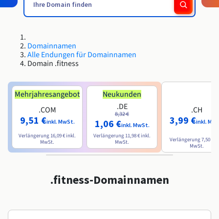
Roadmap und Changelog
Roadmap und Changelog
AI Endpoints – Modellkatalog
Preise
Preise
Entwickler:innen
HYCU for OVHcloud
OVHcloud Loadbalancer
Block Storage und Object Storage
Guides und Dokumentation
Verfügbarkeit nach Regionen
Managed HSM
MCP-Server
Cloud Store
Reseller
CDN Infrastructure
Zusätzliche Datenbanken
Quantum
MEINEN TRAFFIC VERTEILEN
Roadmap und Changelog
Dokumentation
AI Endpoints – Basic API
Guides und Dokumentation
Reseller
OVHcloud Connect
SAP HANA ON OVHCLOUD
Roadmap und Changelog
Compliance und Zertifizierungen
Loadbalancer
Dedicated HSM
Domainnamen
Gemanagte Datenbanken
Cloud Native
BGP Services
Option für SSL-Zertifikate
Sicherheit
EINSATZZWECKE
Roadmap und Changelog
AI Endpoints – Batch API
Alle Endungen für Domainnamen
Preise
Alle Einsatzzwecke
SAP HANA on Bare Metal
CDN Infrastructure
Domain .fitness
Verfügbarkeit nach Regionen
DDoS-Schutz-Infrastruktur
Resilienz und AZ
Container und Orchestrierung
AI und HPC
CDN-Option
SCHUTZ UND SICHERHEIT
Betrieb
Dokumentation
Preise
SAP HANA on Private Cloud
BGP Services
GPUS
Roadmap und Changelog
Verfügbarkeit nach Regionen
Dokumentation
Grid Computing
DDoS-Schutz-Infrastruktur
OPCP Packager
Mehrjahresangebot
Neukunden
EINSATZZWECKE
Dokumentation
Roadmap und Changelog
NVIDIA H200
Entwickler:innen
IAM/KMS
Preise
.DE
SCHUTZ UND SICHERHEIT
Roadmap und Changelog
.COM
.CH
Verfügbarkeit nach Regionen
Preise
8,32 €
Virtualisierung und Containerisierung
Game DDoS-Schutz
Wie erstelle ich eine Website?
9,51 €
3,99 €
CLOUD READY
1,06 €
Dokumentation
inkl. MwSt.
inkl. MwS
NVIDIA H100
Dokumentation
Logs und Metriken
inkl. MwSt.
DDoS-Schutz-Infrastruktur
Roadmap und Changelog
Roadmap und Changelog
Preise
Verlängerung
16,09 €
inkl.
Verlängerung
11,98 €
inkl.
Cloud Ready
Website und Business-Anwendungen
DNSSEC
Ihre WordPress-Website hosten
Verlängerung
7,50 €
in
MwSt.
MwSt.
Regionen
NVIDIA L40S
MwSt.
Game DDoS-Schutz
Dokumentation
Roadmap und Changelog
Self-Service-Portal, API und IaC
Alle Einsatzzwecke
SSL Gateway
Meine Website mit einem Klick erstellen
Roadmap und Changelog
NVIDIA L4
DNSSEC
.fitness-Domainnamen
IAM und Tenant Management
Meinen Onlineshop erstellen
Alle GPUs →
Preise
Dokumentation
SSL Gateway
Betriebssysteme und Lizenzen
Roadmap und Changelog
Governance und Quotas
Dokumentation