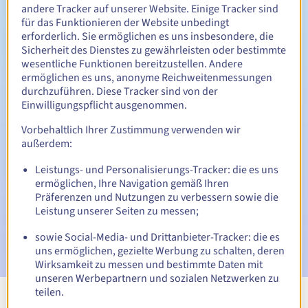
Zwischen 1 und 10 Jahren
Verlängerungszeitraum
andere Tracker auf unserer Website. Einige Tracker sind
für das Funktionieren der Website unbedingt
erforderlich. Sie ermöglichen es uns insbesondere, die
Sicherheit des Dienstes zu gewährleisten oder bestimmte
30 Tage
Rückgewinnungsfrist
wesentliche Funktionen bereitzustellen. Andere
ermöglichen es uns, anonyme Reichweitenmessungen
durchzuführen. Diese Tracker sind von der
Einwilligungspflicht ausgenommen.
Automatische Benachrichtigungen:
Vorbehaltlich Ihrer Zustimmung verwenden wir
Warn-E-Mails:
60, 30, 15, 7 und 3 Tage vor dem
außerdem:
Ablaufdatum
Leistungs- und Personalisierungs-Tracker: die es uns
ermöglichen, Ihre Navigation gemäß Ihren
E-Mail am Ablaufdatum
zur Benachrichtigung über die
Sperrung des Domainnamens
Präferenzen und Nutzungen zu verbessern sowie die
Leistung unserer Seiten zu messen;
E-Mail nach Ablauf der Rückgewinnungsfrist
zur
sowie Social-Media- und Drittanbieter-Tracker: die es
Benachrichtigung über die Löschung des Domainnamens
uns ermöglichen, gezielte Werbung zu schalten, deren
Wirksamkeit zu messen und bestimmte Daten mit
unseren Werbepartnern und sozialen Netzwerken zu
teilen.