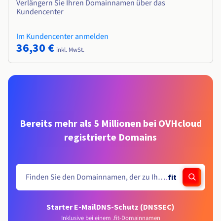
Verlängern Sie Ihren Domainnamen über das
Kundencenter
Im Kundencenter anmelden
36,30 €
inkl. MwSt.
Bereits mehr als 5 Millionen bei OVHcloud
registrierte Domains
.
fit
Starter E-Mail
DNS-Schutz (DNSSEC)
Inklusive bei einem .fit-Domainnamen