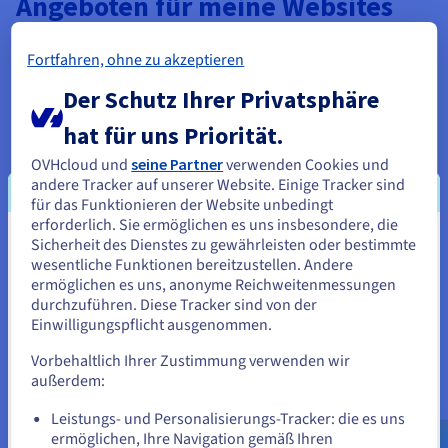
Angeboten für meine Websites
entscheiden?
Fortfahren, ohne zu akzeptieren
OVHcloud bietet ein optimales Sicherheitsniveau und
Der Schutz Ihrer Privatsphäre
erweiterte Funktionen für alle Ihre Onlineprojekte. Ihre
Websites werden unter Einhaltung der lokalen Gesetze in
hat für uns Priorität.
unseren eigenen Rechenzentren gehostet und unsere Dienste
unterliegen den strengsten Schutzmaßnahmen. Entdecken
OVHcloud und
seine Partner
verwenden Cookies und
Sie unsere breite Palette an günstigen Webhosting-
andere Tracker auf unserer Website. Einige Tracker sind
Angeboten, bei denen Sie keine Abstriche in puncto Qualität
für das Funktionieren der Website unbedingt
und Sicherheit machen müssen und von starker Leistung zum
erforderlich. Sie ermöglichen es uns insbesondere, die
bestmöglichen Preis profitieren.
Sicherheit des Dienstes zu gewährleisten oder bestimmte
Sie scheinen sich in Vereinigte
wesentliche Funktionen bereitzustellen. Andere
Nutzen Sie eine erschwingliche und zuverlässige Lösung für
Staaten zu befinden.
ermöglichen es uns, anonyme Reichweitenmessungen
Ihr Onlineprojekt. Unsere Shared-Hosting-Angebote
durchzuführen. Diese Tracker sind von der
umfassen standardmäßig DDoS-Schutz, unbegrenzten
Wenn Sie aus Vereinigte Staaten bestellen möchten, müssen Sie
Einwilligungspflicht ausgenommen.
monatlichen Traffic und gemeinsam genutzte Bandbreite. Um
sich auf der entsprechenden Website umsehen und dort einen
noch weiter zu gehen, stehen Ihnen zahlreiche Optionen zur
Account erstellen.
Vorbehaltlich Ihrer Zustimmung verwenden wir
Verfügung, mit denen Sie Ihr Angebot entsprechend Ihren
außerdem:
sich ändernden Anforderungen ergänzen und erweitern
Gehe zur [Website] Webseite
können.
Leistungs- und Personalisierungs-Tracker: die es uns
us.ovhcloud.com/
Englisch
USD - $
ermöglichen, Ihre Navigation gemäß Ihren