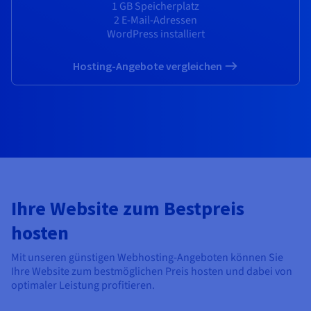
Dokumentation
Dokumentation
1 GB Speicherplatz
Preise
Dokumentation
Roadmap und Changelog
Roadmap und Changelog
2 E-Mail-Adressen
Monitoring
Verfügbarkeit nach Regionen
WordPress installiert
Roadmap und Changelog
Dokumentation
Roadmap und Changelog
Hosting-Angebote vergleichen
Roadmap und Changelog
Ihre Website zum Bestpreis
hosten
Mit unseren günstigen Webhosting-Angeboten können Sie
Ihre Website zum bestmöglichen Preis hosten und dabei von
optimaler Leistung profitieren.