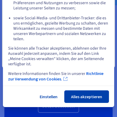
Mit unserem Shared Hosting profitieren Sie von einem im
Präferenzen und Nutzungen zu verbessern sowie die
ersten Jahr kostenlosen Domainnamen, inbegriffenen E-Mail-
oder
Leistung unserer Seiten zu messen;
Adressen und einem SSL-Zertifikat für optimale Effizienz und
Sicherheit.
sowie Social-Media- und Drittanbieter-Tracker: die es
Auf der aktuellen Website bleiben
uns ermöglichen, gezielte Werbung zu schalten, deren
Wirksamkeit zu messen und bestimmte Daten mit
unseren Werbepartnern und sozialen Netzwerken zu
teilen.
Eine andere Website wählen
Starter
Sie können alle Tracker akzeptieren, ablehnen oder Ihre
Auswahl jederzeit anpassen, indem Sie auf den Link
Für einen guten Start bei der Website-Erstellung
„Meine Cookies verwalten“ klicken, der am Seitenende
Schließen
verfügbar ist.
3,09 €
1,89 €
Weitere Informationen finden Sie in unserer
Richtlinie
zur Verwendung von Cookies.
inkl. MwSt./Monat
(
22,68 €
inkl. MwSt.
für 12 Monate)
Verlängerungspreis :
3,09 €
inkl. MwSt./Monat
Einstellen
Alles akzeptieren
Jetzt bestellen