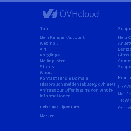
Tools
Suppo
Mein Kunden-Account
Help 
Webmail
Anlei
API
Lernz
Vorgänge
Gloss
Mailinglisten
Comm
Status
Suppo
Whois
Kontak
Kontakt für die Domain
Missbrauch melden (abuse@ovh.net)
Ihr OV
Anfrage zur Offenlegung von Whois-
Mo - Fr:
Informationen
+49 68
Geistiges Eigentum
Ortsn
Marken