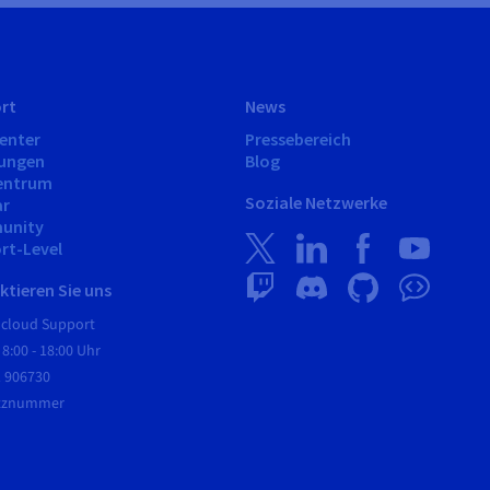
rt
News
Center
Pressebereich
tungen
Blog
entrum
Soziale Netzwerke
ar
unity
rt-Level
tieren Sie uns
Hcloud Support
 8:00 - 18:00 Uhr
1 906730
etznummer