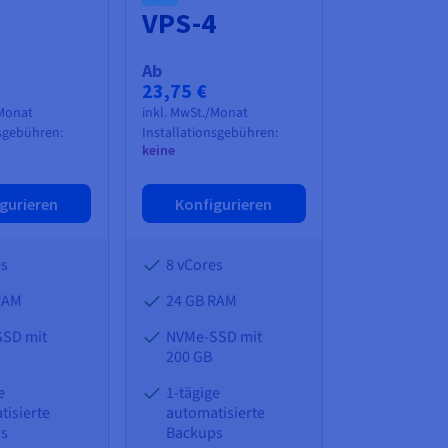
3
VPS-4
Ab
23,75 €
/Monat
inkl. MwSt./Monat
nsgebühren:
Installationsgebühren:
keine
gurieren
Konfigurieren
es
8 vCores
RAM
24 GB
RAM
SD mit
NVMe-SSD mit
200 GB
e
1-tägige
tisierte
automatisierte
ps
Backups