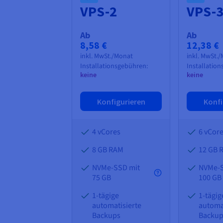
VPS-2
VPS-
Ab
Ab
8,58 €
12,38 €
inkl. MwSt./Monat
inkl. MwSt.
Installationsgebühren:
Installatio
keine
keine
Konfigurieren
Konfi
4 vCores
6 vCor
8 GB
RAM
12 GB
NVMe-SSD mit
NVMe-S
75 GB
100 GB
1-tägige
1-tägig
automatisierte
automa
Backups
Backu