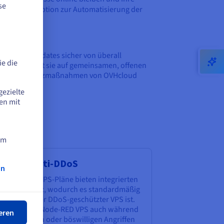
se
zuverlässige Option zur Automatisierung der
alten und Updates sicher von überall
e die
trolle, anstatt sie auf gemeinsamen, offenen
d Netzwerkschutzmaßnahmen von OVHcloud
gezielte
en mit
am
klusive Anti-DDoS
on
ßen
le OVHcloud VPS-Pläne bieten integrierten
tzwerkschutz, wodurch es standardmäßig
 zuverlässiger DDoS-geschützter VPS ist.
es hält Ihren Node-RED VPS auch während
eren
rkehrsspitzen oder böswilligen Angriffen