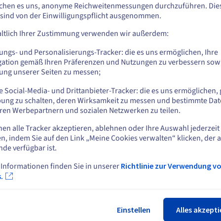
n Sie aus Vereinigte Staaten bestellen möchten, müssen Sie sich auf der
chen es uns, anonyme Reichweitenmessungen durchzuführen. Die
, kombiniert mit einem
DDoS geschützten VPS
, bietet Ihnen eine 
sprechenden Website umsehen und dort einen Account erstellen.
 sind von der Einwilligungspflicht ausgenommen.
er Dienste.
ltlich Ihrer Zustimmung verwenden wir außerdem:
Gehe zur [Website] Webseite
us.ovhcloud.com/
Englisch
USD - $
ungs- und Personalisierungs-Tracker: die es uns ermöglichen, Ihre
 integriert. Sie können sich über SSH verbinden, Einstellungen verw
gation gemäß Ihren Präferenzen und Nutzungen zu verbessern sowi
rem VPS hält Ihren Code, Ihre Flows und Ihre Daten unter Ihrer Kon
tung unserer Seiten zu messen;
oder
Server direkt nach dem Kauf durch die Sicherheitsfunktionen un
 Social-Media- und Drittanbieter-Tracker: die es uns ermöglichen, 
Auf der aktuellen Website bleiben
ung zu schalten, deren Wirksamkeit zu messen und bestimmte Dat
ren Werbepartnern und sozialen Netzwerken zu teilen.
 Hosting von Node-RED wählen?
nen alle Tracker akzeptieren, ablehnen oder Ihre Auswahl jederzeit
Eine andere Website wählen
n, indem Sie auf den Link „Meine Cookies verwalten“ klicken, der 
nde verfügbar ist.
Vollständige Docker-
In
 Informationen finden Sie in unserer
Richtlinie zur Verwendung v
Unterstützung
Schlie
.
Al
Ne
OVHcloud VPS unterstützt Docker vollständig,
RAM
ein
sodass die Installation von Node-RED über
Di
Einstellen
Alles akzepti
Container vereinfacht wird. Mit einem
Docker
eu
Ve
VPS