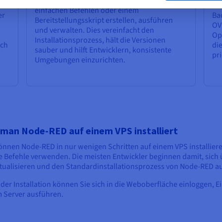
können Sie Node-RED-Setups mit
st
ve
einfachen Befehlen oder einem
er
Ba
Bereitstellungsskript erstellen, ausführen
OV
und verwalten. Dies vereinfacht den
Op
Installationsprozess, hält die Versionen
ich
di
sauber und hilft Entwicklern, konsistente
pri
Umgebungen einzurichten.
 man Node-RED auf einem VPS installiert
önnen Node-RED in nur wenigen Schritten auf einem VPS installiere
e Befehle verwenden. Die meisten Entwickler beginnen damit, sich
tualisieren und den Standardinstallationsprozess von Node-RED a
der Installation können Sie sich in die Weboberfläche einloggen, 
 Server ausführen.