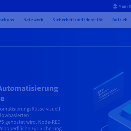
Mein 
ackups
Netzwerk
Sicherheit und Identität
Betrieb
 Automatisierung
ge
tomatisierungsflüsse visuell
flowbasierten
PS
gehostet wird. Node-RED
 Weboberfläche zur Sicherung