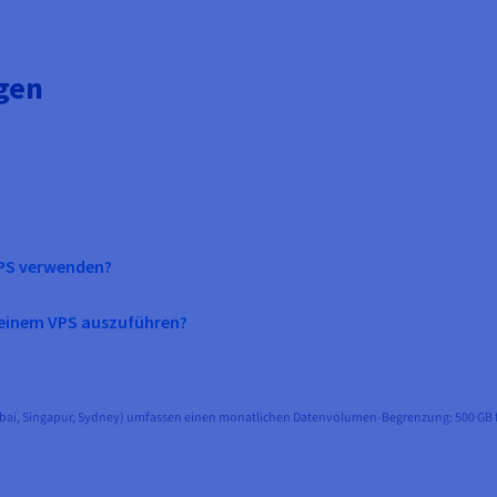
agen
PS verwenden?
 einem VPS auszuführen?
bai, Singapur, Sydney) umfassen einen monatlichen Datenvolumen-Begrenzung: 500 GB für 