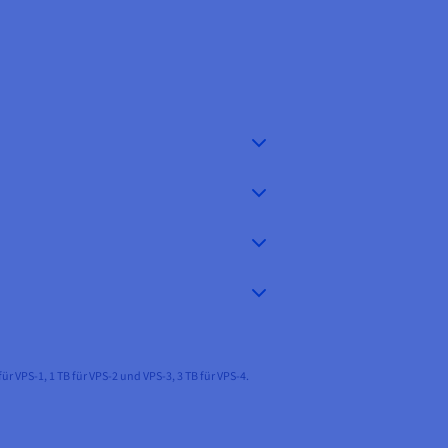
VPS-1, 1 TB für VPS-2 und VPS-3, 3 TB für VPS-4.