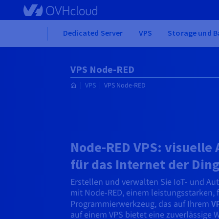
Skip to main content
Home
Dedicated Server
VPS
Storage und B
VPS Node-RED
VPS
VPS Node-RED
Node-RED VPS: visuelle
für das Internet der Din
Erstellen und verwalten Sie IoT- und Au
mit Node-RED, einem leistungsstarken, 
Programmierwerkzeug, das auf Ihrem
V
auf einem VPS bietet eine zuverlässige