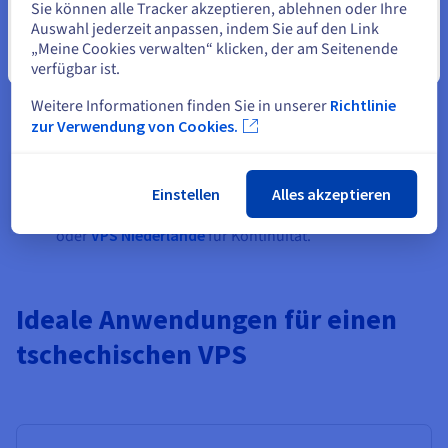
Sie können alle Tracker akzeptieren, ablehnen oder Ihre
Erweiterte Netzwerktechnologie – Dedizierte IPv4/IPv6,
Auswahl jederzeit anpassen, indem Sie auf den Link
vRack-Netzwerktechnologie, DDoS-Schutz und Firewall-
„Meine Cookies verwalten“ klicken, der am Seitenende
Funktionen halten Ihre Daten sicher.
Schließen
verfügbar ist.
Flexible Verwaltung – Voller Root-Zugriff für Entwickler
oder vereinfachen Sie die Verwaltung mit Panels wie
Weitere Informationen finden Sie in unserer
Richtlinie
cPanel, Plesk oder Webmin.
zur Verwendung von Cookies.
Skalierbarkeit auf Abruf – CPU-Kerne, RAM oder
Speicherplatz sofort aufrüsten. Mit
VPS Cloud
ist das
Skalieren nahtlos.
Redundanz in ganz Europa – Kombinieren Sie das
Einstellen
Alles akzeptieren
Hosting in Prag mit
VPS Deutschland
,
VPS Frankreich
oder
VPS Niederlande
für Kontinuität.
Ideale Anwendungen für einen
tschechischen VPS