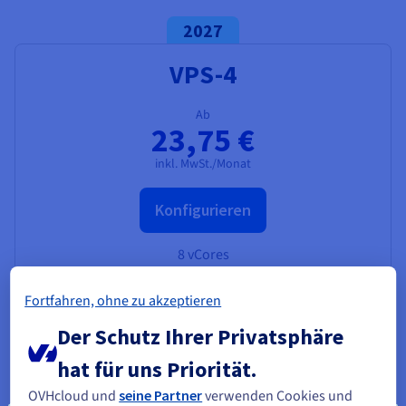
2027
VPS-4
Ab
23,75 €
inkl. MwSt./Monat
Konfigurieren
8 vCores
24 GB
RAM
NVMe-SSD mit 200 GB
Fortfahren, ohne zu akzeptieren
1-tägige automatisierte Backups
Unbegrenzter Verkehr
Der Schutz Ihrer Privatsphäre
3 Gbit/s öffentliche Bandbreite
hat für uns Priorität.
OVHcloud und
seine Partner
verwenden Cookies und