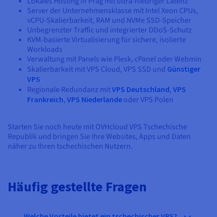
Lokales Hosting in Prag mit ultra-niedriger Latenz
Server der Unternehmensklasse mit Intel Xeon CPUs,
vCPU-Skalierbarkeit, RAM und NVMe SSD-Speicher
Unbegrenzter Traffic und integrierter DDoS-Schutz
KVM-basierte Virtualisierung für sichere, isolierte
Workloads
Verwaltung mit Panels wie Plesk, cPanel oder Webmin
Skalierbarkeit mit VPS Cloud, VPS SSD und
Günstiger
VPS
Regionale Redundanz mit
VPS Deutschland
,
VPS
Frankreich
,
VPS Niederlande
oder VPS Polen
Starten Sie noch heute mit OVHcloud VPS Tschechische
Republik und bringen Sie Ihre Websites, Apps und Daten
näher zu Ihren tschechischen Nutzern.
Häufig gestellte Fragen
Welche Vorteile bietet ein tschechischer VPS?