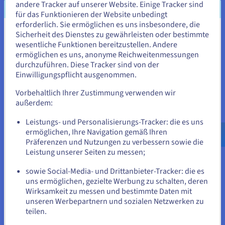
andere Tracker auf unserer Website. Einige Tracker sind
für das Funktionieren der Website unbedingt
erforderlich. Sie ermöglichen es uns insbesondere, die
Sicherheit des Dienstes zu gewährleisten oder bestimmte
Vorteile der Wahl eines in der
Sie scheinen sich in Vereinigte
wesentliche Funktionen bereitzustellen. Andere
Staaten zu befinden.
Tschechischen Republik
ermöglichen es uns, anonyme Reichweitenmessungen
durchzuführen. Diese Tracker sind von der
gehosteten VPS
Wenn Sie aus Vereinigte Staaten bestellen möchten, müssen Sie
Einwilligungspflicht ausgenommen.
sich auf der entsprechenden Website umsehen und dort einen
Account erstellen.
Mit OVHcloud liefert Ihr VPS-Hosting Tschechische Republik:
Vorbehaltlich Ihrer Zustimmung verwenden wir
außerdem:
Ultra-niedrige Latenz – Das Hosting direkt in Prag
Gehe zur [Website] Webseite
reduziert die Latenz für Benutzer in Prag, Brünn,
Leistungs- und Personalisierungs-Tracker: die es uns
us.ovhcloud.com/
Englisch
USD - $
Ostrava und in ganz Mitteleuropa.
ermöglichen, Ihre Navigation gemäß Ihren
Hochleistungsserver – Intel Xeon CPU/vCPU-Kerne,
Präferenzen und Nutzungen zu verbessern sowie die
skalierbarer RAM und NVMe SSD-Festplatten sorgen für
oder
Leistung unserer Seiten zu messen;
schnelle, zuverlässige Arbeitslasten.
Unbegrenzter Traffic inklusive – Ihre Websites und
sowie Social-Media- und Drittanbieter-Tracker: die es
Auf der aktuellen Website bleiben
Cloud-Dienste laufen während Verkehrsspitzen
uns ermöglichen, gezielte Werbung zu schalten, deren
reibungslos ohne versteckte Limits.
Wirksamkeit zu messen und bestimmte Daten mit
KVM-Virtualisierung –
VPS KVM
garantiert isolierte,
unseren Werbepartnern und sozialen Netzwerken zu
sichere virtuelle Umgebungen mit vorhersehbaren
teilen.
Eine andere Website wählen
Ressourcen.