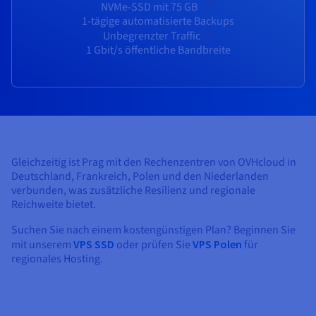
Dokumentation
Dokumentation
NVMe-SSD mit 75 GB
Preise
Dokumentation
Roadmap und Changelog
Roadmap und Changelog
Monitoring
1-tägige automatisierte Backups
Verfügbarkeit nach Regionen
Unbegrenzter Traffic
Roadmap und Changelog
Dokumentation
1 Gbit/s öffentliche Bandbreite
Roadmap und Changelog
Roadmap und Changelog
Gleichzeitig ist Prag mit den Rechenzentren von OVHcloud in
Deutschland, Frankreich, Polen und den Niederlanden
verbunden, was zusätzliche Resilienz und regionale
Reichweite bietet.
Suchen Sie nach einem kostengünstigen Plan? Beginnen Sie
mit unserem
VPS SSD
oder prüfen Sie
VPS Polen
für
regionales Hosting.