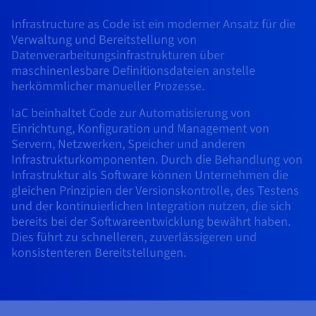
AI Endpoints – Modellkatalog
Roadmap und Changelog
Roadmap und Changelog
Preise
Entwickler:innen
Preise
HYCU for OVHcloud
OVHcloud Loadbalancer
Block Storage und Object Storage
Infrastructure as Code ist ein moderner Ansatz für die
Guides und Dokumentation
Managed HSM
Verfügbarkeit nach Regionen
MCP-Server
Cloud Store
Reseller
CDN Infrastructure
Zusätzliche Datenbanken
Quantum
MEINEN TRAFFIC VERTEILEN
Verwaltung und Bereitstellung von
AI Endpoints – Basic API
Roadmap und Changelog
Reseller
Dokumentation
Guides und Dokumentation
OVHcloud Connect
Datenverarbeitungsinfrastrukturen über
SAP HANA ON OVHCLOUD
Loadbalancer
Dedicated HSM
Roadmap und Changelog
Compliance und Zertifizierungen
Gemanagte Datenbanken
Cloud Native
BGP Services
Option für SSL-Zertifikate
maschinenlesbare Definitionsdateien anstelle
Sicherheit
EINSATZZWECKE
AI Endpoints – Batch API
Preise
Alle Einsatzzwecke
SAP HANA on Bare Metal
Roadmap und Changelog
CDN Infrastructure
herkömmlicher manueller Prozesse.
Verfügbarkeit nach Regionen
DDoS-Schutz-Infrastruktur
Resilienz und AZ
Container und Orchestrierung
AI und HPC
CDN-Option
SCHUTZ UND SICHERHEIT
Betrieb
IaC beinhaltet Code zur Automatisierung von
Preise
Dokumentation
SAP HANA on Private Cloud
BGP Services
GPUS
Einrichtung, Konfiguration und Management von
Dokumentation
Verfügbarkeit nach Regionen
Roadmap und Changelog
Grid Computing
DDoS-Schutz-Infrastruktur
OPCP Packager
EINSATZZWECKE
Servern, Netzwerken, Speicher und anderen
NVIDIA H200
Entwickler:innen
IAM/KMS
Roadmap und Changelog
Dokumentation
Preise
SCHUTZ UND SICHERHEIT
Infrastrukturkomponenten. Durch die Behandlung von
Roadmap und Changelog
Verfügbarkeit nach Regionen
Preise
Virtualisierung und Containerisierung
Game DDoS-Schutz
Wie erstelle ich eine Website?
CLOUD READY
Infrastruktur als Software können Unternehmen die
NVIDIA H100
Logs und Metriken
Dokumentation
Dokumentation
DDoS-Schutz-Infrastruktur
gleichen Prinzipien der Versionskontrolle, des Testens
Preise
Roadmap und Changelog
Roadmap und Changelog
Cloud Ready
Website und Business-Anwendungen
DNSSEC
Ihre WordPress-Website hosten
und der kontinuierlichen Integration nutzen, die sich
Regionen
NVIDIA L40S
Game DDoS-Schutz
bereits bei der Softwareentwicklung bewährt haben.
Dokumentation
Roadmap und Changelog
Self-Service-Portal, API und IaC
Alle Einsatzzwecke
SSL Gateway
Meine Website mit einem Klick erstellen
Dies führt zu schnelleren, zuverlässigeren und
Roadmap und Changelog
NVIDIA L4
DNSSEC
konsistenteren Bereitstellungen.
IAM und Tenant Management
Meinen Onlineshop erstellen
Alle GPUs →
Preise
Dokumentation
SSL Gateway
Betriebssysteme und Lizenzen
Roadmap und Changelog
Governance und Quotas