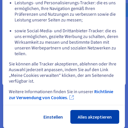
Nutzung der Automatisierung zur Optimierung von
Leistungs- und Personalisierungs-Tracker: die es uns
us.ovhcloud.com/
Englisch
USD - $
Bereitstellungs-, Konfigurations- und
ermöglichen, Ihre Navigation gemäß Ihren
Bereitstellungsprozessen. Priorisierung der Sicherheit durch
Präferenzen und Nutzungen zu verbessern sowie die
Integration von Best Practices für die Sicherheit in IaC-
oder
Leistung unserer Seiten zu messen;
Definitionen und Automatisierung der
Konformitätsprüfungen. Regelmäßige Überprüfung und
sowie Social-Media- und Drittanbieter-Tracker: die es
Verfeinerung der IaC-Definitionen, um sie an die sich
Auf der aktuellen Website bleiben
uns ermöglichen, gezielte Werbung zu schalten, deren
wandelnden Anforderungen anzupassen.
Wirksamkeit zu messen und bestimmte Daten mit
unseren Werbepartnern und sozialen Netzwerken zu
teilen.
Eine andere Website wählen
Sie können alle Tracker akzeptieren, ablehnen oder Ihre
Auswahl jederzeit anpassen, indem Sie auf den Link
„Meine Cookies verwalten“ klicken, der am Seitenende
Schließen
verfügbar ist.
Weitere Informationen finden Sie in unserer
Richtlinie
zur Verwendung von Cookies.
Einstellen
Alles akzeptieren
Wichtige IaC-Tools und -