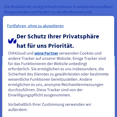
Die Modularität zerlegt Infrastrukturen in wiederverwendbare
Komponenten und fördert so die Wartbarkeit und
Skalierbarkeit. Die Versionskontrolle verfolgt Änderungen an
IaC-Definitionen und ermöglicht so die Zusammenarbeit und
Fortfahren, ohne zu akzeptieren
das Rollback zu vorherigen Zuständen. Die kontinuierliche
Validierung automatisiert Tests, um Fehler frühzeitig zu
Der Schutz Ihrer Privatsphäre
erkennen und so die Integrität der Infrastruktur
sicherzustellen.
hat für uns Priorität.
OVHcloud und
seine Partner
verwenden Cookies und
andere Tracker auf unserer Website. Einige Tracker sind
Implementierung von IaC: Best
für das Funktionieren der Website unbedingt
erforderlich. Sie ermöglichen es uns insbesondere, die
Practices und Strategien
Sicherheit des Dienstes zu gewährleisten oder bestimmte
Sie scheinen sich in Vereinigte
wesentliche Funktionen bereitzustellen. Andere
Eine erfolgreiche Implementierung erfordert die Übernahme
Staaten zu befinden.
ermöglichen es uns, anonyme Reichweitenmessungen
von Best Practices und Strategien. Es ist wichtig, klein
durchzuführen. Diese Tracker sind von der
anzufangen und zu iterieren, um IaC schrittweise in
Wenn Sie aus Vereinigte Staaten bestellen möchten, müssen Sie
Einwilligungspflicht ausgenommen.
vorhandene Workflows zu integrieren. Definieren Sie für
sich auf der entsprechenden Website umsehen und dort einen
einen strukturierten Ansatz die Infrastrukturkomponenten
Account erstellen.
Vorbehaltlich Ihrer Zustimmung verwenden wir
und ihre Beziehungen klar.
außerdem:
Gehe zur [Website] Webseite