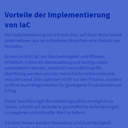
Dokumentation
Dokumentation
Preise
Dokumentation
Roadmap und Changelog
Roadmap und Changelog
Monitoring
Verfügbarkeit nach Regionen
Vorteile der Implementierung
Roadmap und Changelog
Dokumentation
von IaC
Roadmap und Changelog
Roadmap und Changelog
Die Implementierung von Infrastruktur auf diese Weise bietet
Unternehmen aus verschiedenen Branchen eine Vielzahl von
Vorteilen.
Erstens erhöht IaC die Geschwindigkeit und Effizienz
erheblich, indem die Bereitstellung und Konfiguration
automatisiert werden, wodurch manuelle Eingriffe
überflüssig werden und das menschliche Fehlerpotenzial
reduziert wird. Dies optimiert nicht nur den Prozess, sondern
eröffnet auch Möglichkeiten für gesteigerte Produktivität und
Erfolg.
Dieser beschleunigte Bereitstellungszyklus ermöglicht es
Teams, schnell auf veränderte geschäftliche Anforderungen
zu reagieren und schneller Wert zu liefern.
Darüber hinaus werden Konsistenz und Zuverlässigkeit