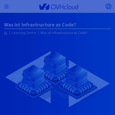
Skip to main content
Menü öffnen
Lo
Zurück zum Menü
Was ist Infrastructure as Code?
Währung, Preis und Produktverfügbarkeit
MEIN NETZWERK ISOLIEREN
AI SOLUTIONS
IDENTITÄTSMANAGEMENT
MONITORING
ENTWICKLER-TOOLBOX
VMWARE ON OVHCLOUD
INFRA AS A SERVICE
SERVERKONNEKTIVITÄT
OBSERVABILITY
UNSERE SERVERREIHEN
KONNEKTIVITÄT
MONITORING
WEBHOSTING
Learning Centre
Was ist Infrastructure as Code?
Virtual Machine Instances
Managed Kubernetes Service
Block Storage
PostgreSQL
Data Platform
Quantum Emulators
Bare Metal Pod
Veeam Managed Backup
Identity and Access Management (IAM)
VPS 2027
Enterprise File Storage
Key Management Service (KMS)
Einen Domainnamen suchen
Alle E-Mail-Angebote
können je nach gewähltem Land und/oder
Dedicated Server
Domainnamen
Private Cloud
Compute
VMware mit SecNumCloud-Qualifikation
gewählter Region variieren.
Privates Netzwerk (vRack)
AI Notebooks
Identity and Access Management (IAM)
Service Logs
OVHcloud API
Public VCF as-a-Service
Infra as a Service
Privates Netzwerk (vRack)
Service Logs
Kimsufi (T1/T2)
Privates Netzwerk (vRack)
Logs Data Platform
Eco: Für erschwingliche Preise
Cloud GPU
Managed Private Registry
File Storage
MySQL
Kafka
Was ist Quantencomputing?
Veeam for Public VCF as-a-Service
Key Management Service (KMS)
n8n-VPS
Veeam Enterprise Plus
Identity and Access Management (IAM)
Ihren Domainnamen verlängern
Alle Exchange-Angebote
SecNumCloud
Webhosting
Containers
VPS
Willkommen bei OVHcloud!
Nutanix auf SecNumCloud-qualifiziertem Bare
Land
VPC
AI Training
Logs Data Platform
Command Line Interface (CLI)
Managed VMware vSphere
Bereitstellungsmodell
Privates NSX-T-Netzwerk
Logs Data Platform
Advance (T3)
OVHcloud Link Aggregation
Service Logs
Business: Für professionelle User
SICHERHEIT UND VERSCHLÜSSELUNG
Serverless
Managed Rancher Service
Object Storage
MongoDB
ClickHouse
Quantum Processing Units (QPU)
Metal Pod
Veeam Enterprise Plus
Secret Manager
Plesk-VPS
Backup Agent
Secret Manager
Ihre Domain zu OVHcloud übertragen
Microsoft 365-Lizenzen
Melden Sie sich an um Ihre Produkte und Dienste zu
E-Mails und Lösungen für die Zusammenarbeit
On-Prem Cloud Platform
Storage und Backups
Storage
verwalten oder Bestellungen aufzugeben und sie zu
Key Management Service (KMS)
OVHcloud Connect
AI Deploy
Observability-Metriken
Cloud Shell
Managed VMware Cloud Foundation (VCF) –
Computing und Virtualisierung
Privates Netzwerk – Nutanix Flow Virtual
Game (T3)
Additional IP
Agency: Für Webagenturen
Währung:
Cold Archive
Valkey
Managed Dashboards
SAP HANA auf VMware mit SecNumCloud-
Zerto for Managed VMware vSphere
Hardware Security Module (HSM)
cPanel-VPS
HA-NAS
Hardware Security Module (HSM)
Die 900 verfügbaren Domainendungen ansehen
verfolgen.
Dokumentation
Dokumentation
Stretched 3-AZ
Networking
Speicherung und Backup
Netzwerk
Netzwerk
Währung auswählen
Preise
Preise
Preise
Dokumentation
Qualifikation
Secret Manager
Roadmap und Changelog
Roadmap und Changelog
Storage
Scale (T4)
Bring Your Own IP
Unsere Webhostings vergleichen
Guides und Dokumentation
MEINE ÖFFENTLICHEN IP-ADRESSEN VERWALTEN
GOVERNANCE
IAC-TOOLBOX
Savings Plan
Savings Plan
Cluster on demand
Verfügbarkeit nach Regionen
Roadmap und Changelog
Website (Sprache)
Backup
OpenSearch
HYCU for OVHcloud
WordPress-VPS
Cloud Disk Array
Additional IP
Mein Kunden-Account
Roadmap und Changelog
NUTANIX ON OVHCLOUD
Sicherheit und Identität
Datenbanken
Netzwerk
Regionen
Regionen
Preise
Dokumentation
Dokumentation
Dokumentation
Preise
Website auswählen
Gateway
End-to-End Encryption
FinOps
Terraform
Netzwerk, Sicherheit und Air Gap
High Grade (T5)
Managed Hosting for WordPress
NETZWERKDIENSTE
SNC Cloud Platform
Dokumentation
Dokumentation
Verfügbarkeit nach Regionen
Roadmap und Changelog
Dokumentation
Roadmap und Changelog
Roadmap und Changelog
Sonderangebote
Apps, Betriebssysteme und Panels
Nutanix-Pakete
Bring Your Own IP
INFERENCE SOLUTIONS
Webmail
Roadmap und Changelog
Roadmap und Changelog
Preise
Dokumentation
Preise
Roadmap und Changelog
Dokumentation
Dokumentation
Sicherheit und Identität
Analysen
Betrieb
Floating IP
Landing Zone
OVHcloud Loadbalancer
Zur Website
SONSTIGES
AI-TOOLBOX
PLATFORM AS A SERVICE
BEREITSTELLUNGSMODUS
ERGÄNZENDE PRODUKTE
AI Endpoints
Verfügbarkeit nach Regionen
Roadmap und Changelog
Verfügbarkeit nach Regionen
Roadmap und Changelog
Whois
Agentur/Multisites
Nutanix BYOL
Compute und Netzwerk
NETZWERKDIENSTE
Dokumentation
Dokumentation
Roadmap und Changelog
Shared HSM
SHAI
Betrieb
AI
Bring Your Own IP
Platform as a Service
Wholesale
OVHcloud Connect
Video Center