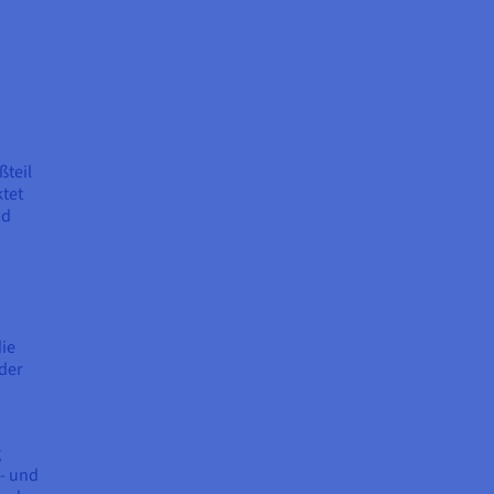
ßteil
ktet
nd
die
 der
g
- und