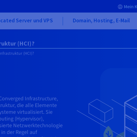
Mein 
icated Server und VPS
Domain, Hosting, E-Mail
ruktur (HCI)?
nfrastruktur (HCI)?
Converged Infrastructure,
truktur, die alle Elemente
teme virtualisiert. Sie
uting (Hypervisor),
isierte Netzwerktechnologie
 in der Regel auf