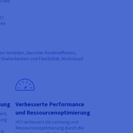
n des
CI
ren
von Vorteilen, darunter Kosteneffizienz,
alierbarkeit und Flexibilität, Multicloud-
tung
Verbesserte Performance
und Ressourcenoptimierung
ent,
tung
HCI verbessert die Leistung und
Ressourcenoptimierung durch die
rd.