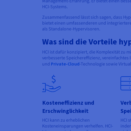
Management-Erfahrung. Er bietet einen bess
HCI-Systems.
Zusammenfassend lässt sich sagen, dass Hyper
bietet einen umfassenderen und integrierter
als Standalone-Hypervisoren.
Was sind die Vorteile h
HCI ist dafür konzipiert, die Komplexität zu m
verbesserte Speichereffizienz, vereinfachtes
und
Private-Cloud
-Technologie sowie Virtua
Kosteneffizienz und
Ver
Erschwinglichkeit
Spe
HCI kann zu erheblichen
HCI s
Kosteneinsparungen verhelfen. HCI-
indem