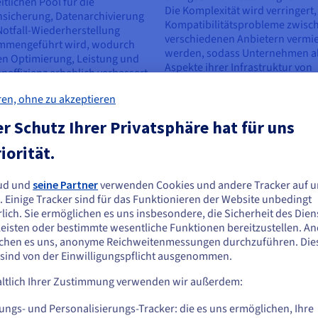
itlichen Pool für die
Die Komplexität wird verringert,
nsicherung, Datenarchivierung
Kompatibilitätsprobleme zwisc
otfall-Wiederherstellung
verschiedenen Anbietern vermi
mmengeführt wird, wodurch
werden, sodass Unternehmen al
en Optimierung, Leistung und
Aspekte ihrer Infrastruktur von
neffizienz erheblich verbessert
einem Ort aus verwalten können
 Hyperkonvergenter Speicher ist
Diese Vereinfachung kann zu
ren, ohne zu akzeptieren
oftwaredefinierter Ansatz, bei
geringeren IT-Betriebskosten f
peicher-, Rechen-,
und Admins mehr Zeit für
r Schutz Ihrer Privatsphäre hat für uns
alisierungs- und
Innovationen verschaffen.
werktechnologien zu einer
iorität.
gen Einheit kombiniert werden,
 die gleiche Hardware genutzt
ud und
seine Partner
verwenden Cookies und andere Tracker auf u
 Dieser Ansatz ermöglicht mehr
ie scheinen sich in Vereinigte Staaten zu
. Einige Tracker sind für das Funktionieren der Website unbedingt
bilität und Kosteneinsparungen
efinden.
lich. Sie ermöglichen es uns insbesondere, die Sicherheit des Dien
er Speicherung.
eisten oder bestimmte wesentliche Funktionen bereitzustellen. A
n Sie aus Vereinigte Staaten bestellen möchten, müssen Sie sich auf der
chen es uns, anonyme Reichweitenmessungen durchzuführen. Die
sprechenden Website umsehen und dort einen Account erstellen.
 sind von der Einwilligungspflicht ausgenommen.
ltlich Ihrer Zustimmung verwenden wir außerdem:
Gehe zur [Website] Webseite
us.ovhcloud.com/
learn
Englisch
USD - $
erstützung für
Sicherheit und Datensc
ungs- und Personalisierungs-Tracker: die es uns ermöglichen, Ihre