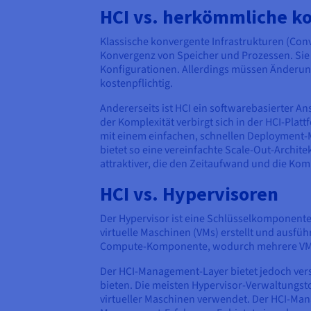
HCI vs. herkömmliche ko
Klassische konvergente Infrastrukturen (Conve
Konvergenz von Speicher und Prozessen. Sie 
Konfigurationen. Allerdings müssen Änderu
kostenpflichtig.
Andererseits ist HCI ein softwarebasierter Ans
der Komplexität verbirgt sich in der HCI-Platt
mit einem einfachen, schnellen Deployment-M
bietet so eine vereinfachte Scale-Out-Archi
attraktiver, die den Zeitaufwand und die Kom
HCI vs. Hypervisoren
Der Hypervisor ist eine Schlüsselkomponente 
virtuelle Maschinen (VMs) erstellt und ausführ
Compute-Komponente, wodurch mehrere VMs 
Der HCI-Management-Layer bietet jedoch vers
bieten. Die meisten Hypervisor-Verwaltungst
virtueller Maschinen verwendet. Der HCI-Man