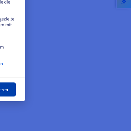
e die
 und
e
gezielte
d
en mit
bs,
n und
ten
am
iert.
on
ßen
eren