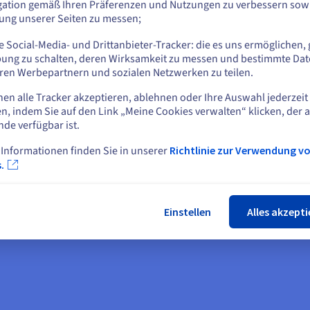
gation gemäß Ihren Präferenzen und Nutzungen zu verbessern sowi
ticloud und
HCI bietet Sicherheit, indem
tung unserer Seiten zu messen;
oder
Datenschutz, Disaster Recovery
ualisierung
Resilienz verbessert werden. Si
 Social-Media- und Drittanbieter-Tracker: die es uns ermöglichen, 
nterstützt Multicloud und
gewährleistet die Sicherheit un
Auf der aktuellen Website bleiben
ung zu schalten, deren Wirksamkeit zu messen und bestimmte Dat
alisierung durch die enge
Kontinuität des Geschäftsbetrie
ren Werbepartnern und sozialen Netzwerken zu teilen.
ration von Rechen-, Speicher-
indem sie eine schnelle
irtualisierungsressourcen in
Wiederherstellung von Systeme
nen alle Tracker akzeptieren, ablehnen oder Ihre Auswahl jederzeit
Eine andere Website wählen
 einzigen System. Diese
Daten ermöglicht und Ausfallzei
n, indem Sie auf den Link „Meine Cookies verwalten“ klicken, der 
ration ermöglicht das
sowie potenzielle Verluste minim
nde verfügbar ist.
nheitlichte Management all
r Ressourcen, was
 Informationen finden Sie in unserer
Richtlinie zur Verwendung v
Schlie
istratoren die
.
urcenverwaltung erleichtert
die Gesamtkosten senkt.
Einstellen
Alles akzepti