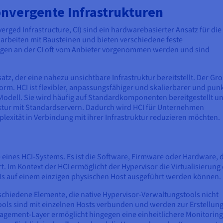
nvergente Infrastrukturen
rged Infrastructure, CI) sind ein hardwarebasierter Ansatz für die
arbeiten mit Bausteinen und bieten verschiedene feste
ngen an der CI oft vom Anbieter vorgenommen werden und sind
atz, der eine nahezu unsichtbare Infrastruktur bereitstellt. Der Gro
form. HCI ist flexibler, anpassungsfähiger und skalierbarer und pun
odell. Sie wird häufig auf Standardkomponenten bereitgestellt u
tektur mit Standardservern. Dadurch wird HCI für Unternehmen
plexität in Verbindung mit ihrer Infrastruktur reduzieren möchten.
eines HCI-Systems. Es ist die Software, Firmware oder Hardware, 
t. Im Kontext der HCI ermöglicht der Hypervisor die Virtualisierung
auf einem einzigen physischen Host ausgeführt werden können.
chiedene Elemente, die native Hypervisor-Verwaltungstools nicht
ools sind mit einzelnen Hosts verbunden und werden zur Erstellun
agement-Layer ermöglicht hingegen eine einheitlichere Monitoring