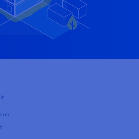
 in
en in
nd