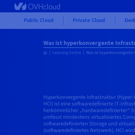
Skip to main content
Public Cloud
Private Cloud
Ded
Was ist hyperkonvergente Infrast
Learning Centre
Was ist hyperkonvergente I
Hyperkonvergente Infrastruktur (Hyper-
HCI) ist eine softwaredefinierte IT-Infras
herkömmlicher „hardwaredefinierter“ Sys
umfasst mindestens virtualisiertes Comp
softwaredefinierten Storage und virtual
(softwaredefiniertes Netzwerk). HCI wird