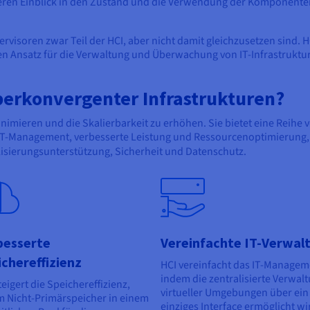
eren Einblick in den Zustand und die Verwendung der Komponente
visoren zwar Teil der HCI, aber nicht damit gleichzusetzen sind. H
en Ansatz für die Verwaltung und Überwachung von IT-Infrastruktu
yperkonvergenter Infrastrukturen?
inimieren und die Skalierbarkeit zu erhöhen. Sie bietet eine Reihe 
 IT-Management, verbesserte Leistung und Ressourcenoptimierung, Sk
lisierungsunterstützung, Sicherheit und Datenschutz.
besserte
Vereinfachte IT-Verwal
ichereffizienz
HCI vereinfacht das IT-Managem
indem die zentralisierte Verwal
teigert die Speichereffizienz,
virtueller Umgebungen über ein
 Nicht-Primärspeicher in einem
einziges Interface ermöglicht wi