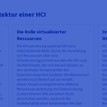
ektur einer HCI
Die Rolle virtualisierter
In
Ressourcen
H
Die Virtualisierung spielt bei HCI eine
HCI
n
entscheidende Rolle. Durch die Verwaltung
sch
von Ressourcen über eine
las
Virtualisierungsschicht werden die VMs und
Ve
lt
die Workloads, die sich darauf stützen, zu
kö
den zentralen Komponenten des
ve
hyperkonvergenten Systems. Die Ressourcen
Au
werden nach Bedarf auf sie verteilt.
Ei
r
Dieser Ansatz ermöglicht eine effektive
ve
Ressourcenverteilung und Datennutzung.
es 
n.
Zudem können VMs zwischen Hosts
vir
re
verschoben werden, wodurch die
Hy
Funktionalität einer bestimmten VM über
Re