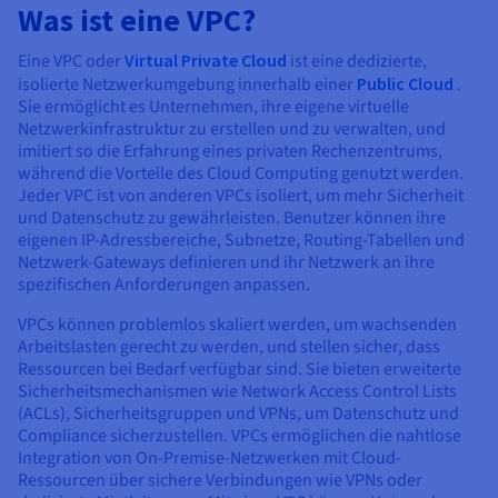
Dokumentation
Dokumentation
Was ist eine VPC?
Preise
Dokumentation
Roadmap und Changelog
Roadmap und Changelog
Monitoring
Verfügbarkeit nach Regionen
Roadmap und Changelog
Eine VPC oder
Virtual Private Cloud
ist eine dedizierte,
Dokumentation
isolierte Netzwerkumgebung innerhalb einer
Public Cloud
.
Roadmap und Changelog
Sie ermöglicht es Unternehmen, ihre eigene virtuelle
Roadmap und Changelog
Netzwerkinfrastruktur zu erstellen und zu verwalten, und
imitiert so die Erfahrung eines privaten Rechenzentrums,
während die Vorteile des Cloud Computing genutzt werden.
Jeder VPC ist von anderen VPCs isoliert, um mehr Sicherheit
und Datenschutz zu gewährleisten. Benutzer können ihre
eigenen IP-Adressbereiche, Subnetze, Routing-Tabellen und
Netzwerk-Gateways definieren und ihr Netzwerk an ihre
spezifischen Anforderungen anpassen.
VPCs können problemlos skaliert werden, um wachsenden
Arbeitslasten gerecht zu werden, und stellen sicher, dass
Ressourcen bei Bedarf verfügbar sind. Sie bieten erweiterte
Sicherheitsmechanismen wie Network Access Control Lists
(ACLs), Sicherheitsgruppen und VPNs, um Datenschutz und
Compliance sicherzustellen. VPCs ermöglichen die nahtlose
Integration von On-Premise-Netzwerken mit Cloud-
Ressourcen über sichere Verbindungen wie VPNs oder