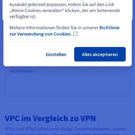
Auswahl jederzeit anpassen, indem Sie auf den Link
„Meine Cookies verwalten“ klicken, der am Seitenende
Schließen
verfügbar ist.
Disaster Recovery und Hochverfügbarkeit
Weitere Informationen finden Sie in unserer
Richtlinie
Wenn Sie eine robuste Notfall-Wiederherstellung und
zur Verwendung von Cookies.
Hochverfügbarkeitsstrategien benötigen, kann die
Verwendung einer VPC hilfreich sein. Sie können
Ressourcen über mehrere Verfügbarkeitszonen oder -
regionen hinweg bereitstellen, automatische Backups
Einstellen
Alles akzeptieren
einrichten und sicherstellen, dass Failover-Mechanismen
vorhanden sind, um Ausfallzeiten und Datenverluste zu
minimieren.
VPC im Vergleich zu VPN
VPCs und VPNs haben zwar einige Gemeinsamkeiten, dienen
aber unterschiedlichen Zwecken. VPC oder Virtual Private