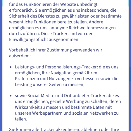
für das Funktionieren der Website unbedingt
automatischer Skalierung können Sie die Leistung
erforderlich. Sie ermöglichen es uns insbesondere, die
optimieren und eine reaktionsschnelle
Sicherheit des Dienstes zu gewährleisten oder bestimmte
Benutzererfahrung sicherstellen.
Sie scheinen sich in Vereinigte
wesentliche Funktionen bereitzustellen. Andere
Staaten zu befinden.
ermöglichen es uns, anonyme Reichweitenmessungen
durchzuführen. Diese Tracker sind von der
Wenn Sie aus Vereinigte Staaten bestellen möchten, müssen Sie
Einwilligungspflicht ausgenommen.
sich auf der entsprechenden Website umsehen und dort einen
Account erstellen.
Vorbehaltlich Ihrer Zustimmung verwenden wir
außerdem:
Einhaltung gesetzlicher Vorschriften und
Gehe zur [Website] Webseite
Leistungs- und Personalisierungs-Tracker: die es uns
Datenresidenz
us.ovhcloud.com/
Englisch
USD - $
ermöglichen, Ihre Navigation gemäß Ihren
Für Branchen, die strengen Vorschriften unterliegen (z.
Präferenzen und Nutzungen zu verbessern sowie die
B. DSGVO, HIPAA), ist Compliance unerlässlich. Mit VPCs
oder
Leistung unserer Seiten zu messen;
können Sie präzise Netzwerkkonfigurationen und
Sicherheitskontrollen implementieren, um diese
sowie Social-Media- und Drittanbieter-Tracker: die es
Auf der aktuellen Website bleiben
Vorschriften zu erfüllen. Mit VPCs können Daten an
uns ermöglichen, gezielte Werbung zu schalten, deren
bestimmten Orten gespeichert und verarbeitet werden,
Wirksamkeit zu messen und bestimmte Daten mit
sodass Unternehmen die Anforderungen an die
unseren Werbepartnern und sozialen Netzwerken zu
Datenaufbewahrung erfüllen können.
teilen.
Eine andere Website wählen
Sie können alle Tracker akzeptieren, ablehnen oder Ihre