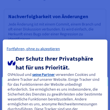
Nachverfolgbarkeit von Änderungen
Jede Änderung ist mit einem Commit, einem Branch und
oft einer Diskussion verbunden. Es wird einfach, die
Herkunft eines Bugs oder einer Regression zu
identifizieren.
Fortfahren, ohne zu akzeptieren
Der Schutz Ihrer Privatsphäre
Qualität und Codekontrolle
hat für uns Priorität.
Die Code-Review-Funktionen von GitHub stärken die
Gesamtqualität. Die Entwickler teilen sich die
OVHcloud und
seine Partner
verwenden Cookies und
Verantwortung für die Kontrolle der Änderungen.
andere Tracker auf unserer Website. Einige Tracker sind
für das Funktionieren der Website unbedingt
erforderlich. Sie ermöglichen es uns insbesondere, die
Sicherheit des Dienstes zu gewährleisten oder bestimmte
Sie scheinen sich in Vereinigte
wesentliche Funktionen bereitzustellen. Andere
Staaten zu befinden.
ermöglichen es uns, anonyme Reichweitenmessungen
Lernen und Ausbildung
durchzuführen. Diese Tracker sind von der