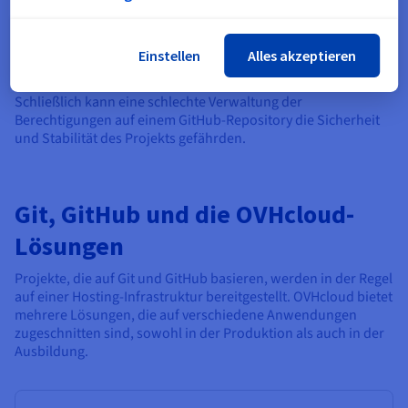
Unklare Commit-Nachrichten beeinträchtigen ebenfalls das
Verständnis der Historie. Eine gute Nachricht sollte klar die
Einstellen
Alles akzeptieren
Änderung am Quellcode erklären.
Schließlich kann eine schlechte Verwaltung der
Berechtigungen auf einem GitHub-Repository die Sicherheit
und Stabilität des Projekts gefährden.
Git, GitHub und die OVHcloud-
Lösungen
Projekte, die auf Git und GitHub basieren, werden in der Regel
auf einer Hosting-Infrastruktur bereitgestellt. OVHcloud bietet
mehrere Lösungen, die auf verschiedene Anwendungen
zugeschnitten sind, sowohl in der Produktion als auch in der
Ausbildung.