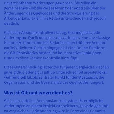
Dokumentation
Dokumentation
unverzichtbaren Werkzeugen geworden. Sie teilen ein
Preise
Dokumentation
Roadmap und Changelog
Roadmap und Changelog
Monitoring
gemeinsames Ziel: die Verbesserung der Kontrolle über die
Verfügbarkeit nach Regionen
Roadmap und Changelog
Änderungen des Quellcodes und die Strukturierung der
Dokumentation
Arbeit der Entwickler. Ihre Rollen unterscheiden sich jedoch
deutlich.
Roadmap und Changelog
Roadmap und Changelog
Git ist ein Versionskontrollwerkzeug. Es ermöglicht, jede
Änderung am Quellcode genau zu verfolgen, eine zuverlässige
Historie zu führen und bei Bedarf zu einer früheren Version
zurückzukehren. GitHub hingegen ist eine Online-Plattform,
die Git-Repositories hostet und kollaborative Funktionen
rund um diese Versionskontrolle hinzufügt.
Diese Unterscheidung ist zentral für jeden Vergleich zwischen
git vs github oder git vs github Unterschied. Git arbeitet lokal,
während GitHub als zentraler Punkt für den Austausch, die
Organisation und die Governance des Quellcodes fungiert.
Was ist Git und wozu dient es?
Git ist ein verteiltes Versionskontrollsystem. Es ermöglicht,
Änderungen an einem Projekt zu speichern, zu verfolgen und
zu vergleichen. Jede Änderung wird in Form eines Commits