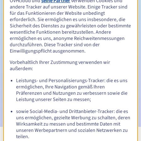
OVHcloud und
seine Partner
verwenden Cookies und
Zwischen 1 und 10 Jahren
Verlängerungszeitraum
andere Tracker auf unserer Website. Einige Tracker sind
für das Funktionieren der Website unbedingt
erforderlich. Sie ermöglichen es uns insbesondere, die
Sicherheit des Dienstes zu gewährleisten oder bestimmte
Rückgewinnungsfrist
wesentliche Funktionen bereitzustellen. Andere
ermöglichen es uns, anonyme Reichweitenmessungen
durchzuführen. Diese Tracker sind von der
Einwilligungspflicht ausgenommen.
Automatische Benachrichtigungen:
Vorbehaltlich Ihrer Zustimmung verwenden wir
Warn-E-Mails:
60, 30, 15, 7 und 3 Tage vor dem
außerdem:
Ablaufdatum
Leistungs- und Personalisierungs-Tracker: die es uns
E-Mail am Ablaufdatum
zur Benachrichtigung über die
ermöglichen, Ihre Navigation gemäß Ihren
Sperrung des Domainnamens
Präferenzen und Nutzungen zu verbessern sowie die
Leistung unserer Seiten zu messen;
E-Mail nach Ablauf der Rückgewinnungsfrist
zur
Benachrichtigung über die Löschung des Domainnamens
sowie Social-Media- und Drittanbieter-Tracker: die es
uns ermöglichen, gezielte Werbung zu schalten, deren
Wirksamkeit zu messen und bestimmte Daten mit
unseren Werbepartnern und sozialen Netzwerken zu
teilen.