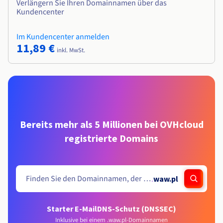
Verlängern Sie Ihren Domainnamen über das
Kundencenter
Im Kundencenter anmelden
11,89 €
inkl. MwSt.
Bereits mehr als 5 Millionen bei OVHcloud
registrierte Domains
.
waw.pl
Starter E-Mail
DNS-Schutz (DNSSEC)
Inklusive bei einem .waw.pl-Domainnamen