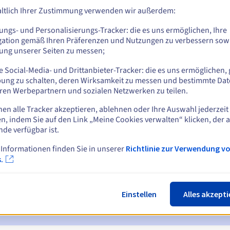
ltlich Ihrer Zustimmung verwenden wir außerdem:
ungs- und Personalisierungs-Tracker: die es uns ermöglichen, Ihre
Z
gation gemäß Ihren Präferenzen und Nutzungen zu verbessern sowi
tung unserer Seiten zu messen;
 Social-Media- und Drittanbieter-Tracker: die es uns ermöglichen, 
ung zu schalten, deren Wirksamkeit zu messen und bestimmte Dat
ren Werbepartnern und sozialen Netzwerken zu teilen.
nen alle Tracker akzeptieren, ablehnen oder Ihre Auswahl jederzeit
n, indem Sie auf den Link „Meine Cookies verwalten“ klicken, der 
ichtigungen:
nde verfügbar ist.
 7 und 3 Tage vor dem Ablaufdatum
 Informationen finden Sie in unserer
Richtlinie zur Verwendung v
.
ur Benachrichtigung über die Sperrung des Domainnamens
ückgewinnungsfrist
zur Benachrichtigung über die Löschung des
Einstellen
Alles akzepti