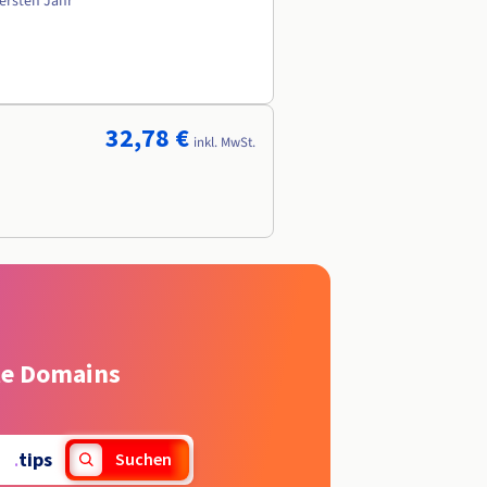
 ersten Jahr
32,78 €
inkl. MwSt.
rte Domains
.
tips
Suchen