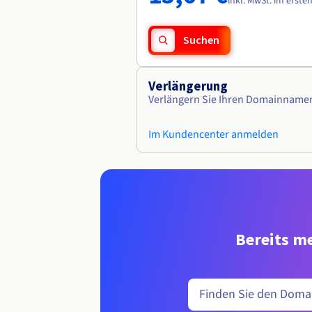
inkl. MwSt. im erste
Suchen
Verlängerung
Verlängern Sie Ihren Domainname
Im Kundencenter anmelden
Bereits me