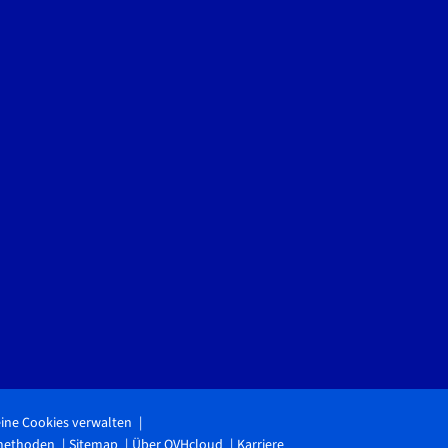
ine Cookies verwalten
methoden
Sitemap
Über OVHcloud
Karriere