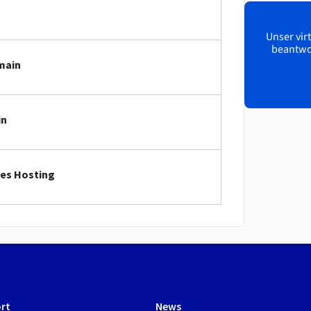
Unser virt
beantwor
main
in
nes Hosting
rt
News