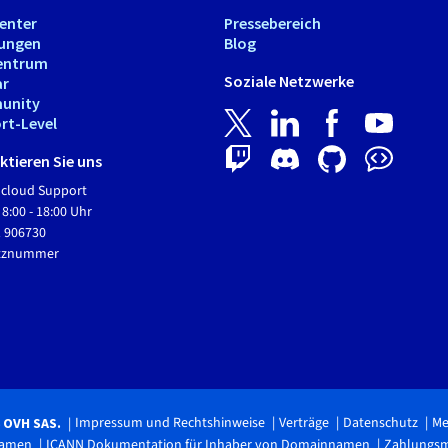
Center
Pressebereich
tungen
Blog
entrum
Soziale Netzwerke
ar
unity
rt-Level
tieren Sie uns
Hcloud Support
 8:00 - 18:00 Uhr
1 906730
etznummer
Impressum und Rechtshinweise
Verträge
Datenschutz
Me
6 OVH SAS.
namen
ICANN Dokumentation für Inhaber von Domainnamen
Zahlungs