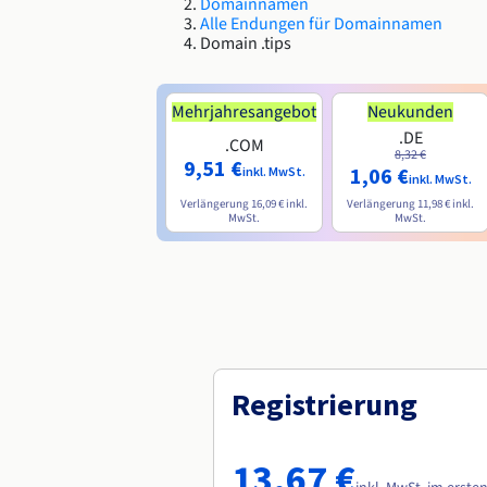
Domainnamen
Alle Endungen für Domainnamen
Domain .tips
Mehrjahresangebot
Neukunden
.DE
.COM
8,32 €
9,51 €
1,06 €
inkl. MwSt.
inkl. MwSt.
Verlängerung
16,09 €
inkl.
Verlängerung
11,98 €
inkl.
MwSt.
MwSt.
Registrierung
13,67 €