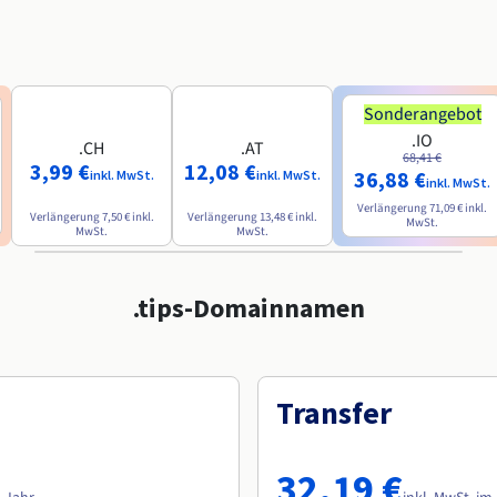
Sonderangebot
.IO
.CH
.AT
68,41 €
3,99 €
12,08 €
36,88 €
inkl. MwSt.
inkl. MwSt.
inkl. MwSt.
Verlängerung
71,09 €
inkl.
Verlängerung
7,50 €
inkl.
Verlängerung
13,48 €
inkl.
MwSt.
MwSt.
MwSt.
.tips-Domainnamen
Transfer
32,19 €