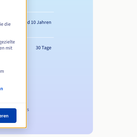
wischen 1 und 10 Jahren
e die
gezielte
30 Tage
en mit
am
on
 Domainnamens
eren