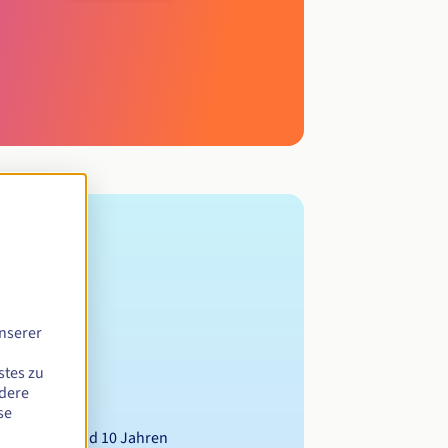
nserer
stes zu
ndere
se
wischen 1 und 10 Jahren