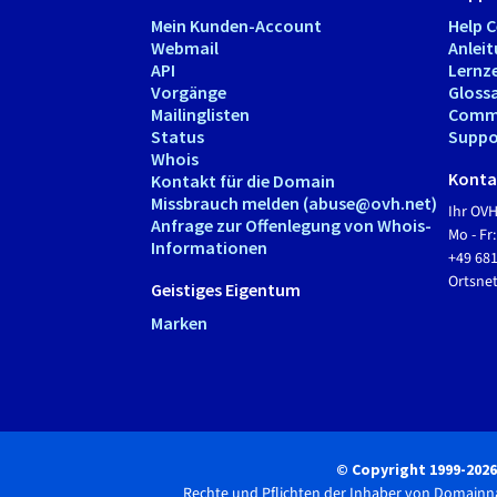
Mein Kunden-Account
Help 
Webmail
Anlei
API
Lernz
Vorgänge
Gloss
Mailinglisten
Comm
Status
Suppo
Whois
Kontak
Kontakt für die Domain
Missbrauch melden (abuse@ovh.net)
Ihr OV
Anfrage zur Offenlegung von Whois-
Mo - Fr:
Informationen
+49 68
Ortsn
Geistiges Eigentum
Marken
© Copyright 1999-202
Rechte und Pflichten der Inhaber von Domain