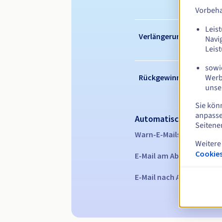
Vorbeha
Leist
Verlängerungszeitraum
Navi
Leis
sowie
Werb
Rückgewinnungsfrist
unse
Sie kön
anpasse
Automatische Benachr
Seitene
Warn-E-Mails:
60, 30, 15,
Weitere
Cookies
E-Mail am Ablaufdatum
z
E-Mail nach Ablauf der R