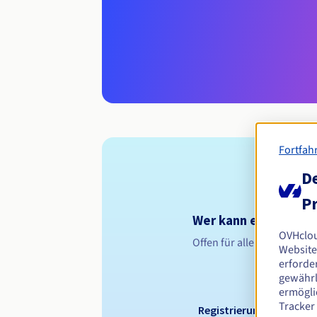
Fortfah
De
Pr
Wer kann eine .tips-
OVHclo
Offen für alle natürliche
Website
erforder
gewährl
ermögli
Tracker
Registrierungszeitraum