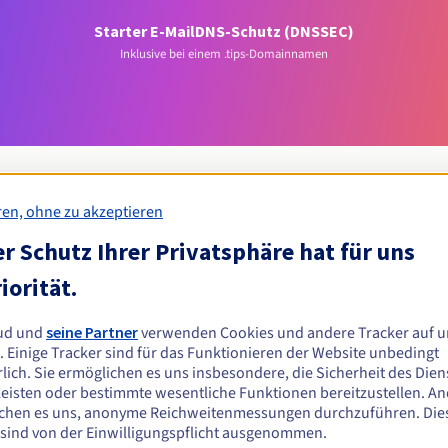
Starter E-Mail
DNS-Schutz (DNSSEC)
Inklusive bei einem .tips-Domainnamen
ren, ohne zu akzeptieren
r Schutz Ihrer Privatsphäre hat für uns
Zulassungsbedingungen
iorität.
Domain registrieren?
ud und
seine Partner
verwenden Cookies und andere Tracker auf u
n oder juristischen Personen ohne geografische Einschränkung.
. Einige Tracker sind für das Funktionieren der Website unbedingt
lich. Sie ermöglichen es uns insbesondere, die Sicherheit des Dien
Verwaltungsregeln und Benachrichtigungen
eisten oder bestimmte wesentliche Funktionen bereitzustellen. A
chen es uns, anonyme Reichweitenmessungen durchzuführen. Die
 sind von der Einwilligungspflicht ausgenommen.
Z