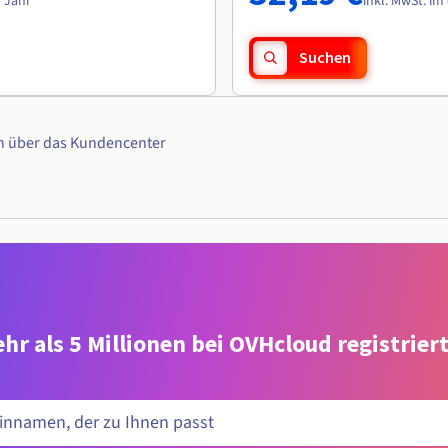
n Jahr
inkl. MwSt. im
Suchen
n über das Kundencenter
hr als 5 Millionen bei OVHcloud registrie