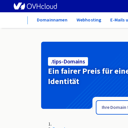
Home
Domainnamen
Webhosting
E-Mails 
.tips-Domains
Ein fairer Preis für ein
Identität
.tienda