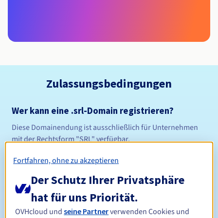
Zulassungsbedingungen
Wer kann eine .srl-Domain registrieren?
Diese Domainendung ist ausschließlich für Unternehmen
mit der Rechtsform "SRL" verfügbar.
Verwaltungsregeln und Benachrichtigungen
Fortfahren, ohne zu akzeptieren
Zwischen 1 und 10 Jahren
Registrierungszeitraum
Der Schutz Ihrer Privatsphäre
hat für uns Priorität.
OVHcloud und
seine Partner
verwenden Cookies und
Zwischen 1 und 10 Jahren
Verlängerungszeitraum