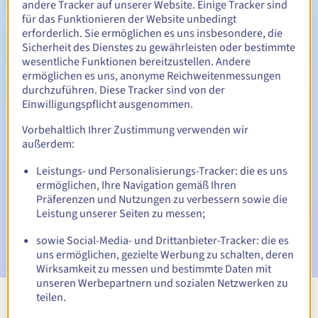
andere Tracker auf unserer Website. Einige Tracker sind
für das Funktionieren der Website unbedingt
erforderlich. Sie ermöglichen es uns insbesondere, die
Sicherheit des Dienstes zu gewährleisten oder bestimmte
30 Tage
Rückgewinnungsfrist
wesentliche Funktionen bereitzustellen. Andere
ermöglichen es uns, anonyme Reichweitenmessungen
durchzuführen. Diese Tracker sind von der
Einwilligungspflicht ausgenommen.
Automatische Benachrichtigungen:
Vorbehaltlich Ihrer Zustimmung verwenden wir
Warn-E-Mails:
60, 30, 15, 7 und 3 Tage vor dem
außerdem:
Ablaufdatum
Leistungs- und Personalisierungs-Tracker: die es uns
E-Mail am Ablaufdatum
zur Benachrichtigung über die
ermöglichen, Ihre Navigation gemäß Ihren
Sperrung des Domainnamens
Präferenzen und Nutzungen zu verbessern sowie die
Leistung unserer Seiten zu messen;
E-Mail nach Ablauf der Rückgewinnungsfrist
zur
Benachrichtigung über die Löschung des Domainnamens
sowie Social-Media- und Drittanbieter-Tracker: die es
uns ermöglichen, gezielte Werbung zu schalten, deren
Wirksamkeit zu messen und bestimmte Daten mit
unseren Werbepartnern und sozialen Netzwerken zu
teilen.
Alle Endungen anzeigen