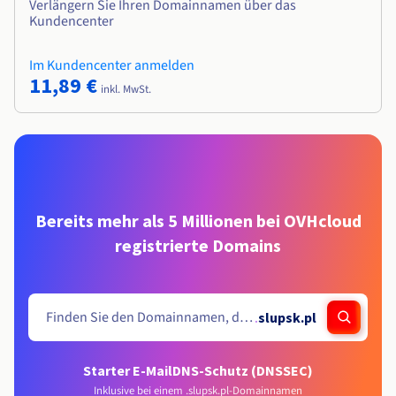
Verlängern Sie Ihren Domainnamen über das
Kundencenter
Im Kundencenter anmelden
11,89 €
inkl. MwSt.
Bereits mehr als 5 Millionen bei OVHcloud
registrierte Domains
.
slupsk.pl
Starter E-Mail
DNS-Schutz (DNSSEC)
Inklusive bei einem .slupsk.pl-Domainnamen