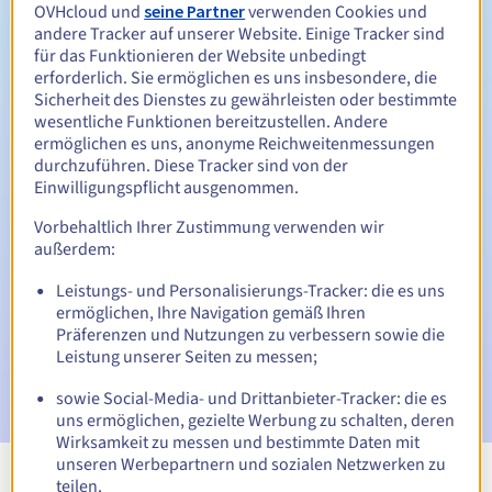
Zwischen 1 und 10 Jahren
Verlängerungszeitraum
OVHcloud und
seine Partner
verwenden Cookies und
andere Tracker auf unserer Website. Einige Tracker sind
für das Funktionieren der Website unbedingt
erforderlich. Sie ermöglichen es uns insbesondere, die
Sicherheit des Dienstes zu gewährleisten oder bestimmte
Rückgewinnungsfrist
wesentliche Funktionen bereitzustellen. Andere
ermöglichen es uns, anonyme Reichweitenmessungen
durchzuführen. Diese Tracker sind von der
Einwilligungspflicht ausgenommen.
Automatische Benachrichtigungen:
Warn-E-Mails:
60, 30, 15, 7 und 3 Tage vor dem
Vorbehaltlich Ihrer Zustimmung verwenden wir
Ablaufdatum
außerdem:
Leistungs- und Personalisierungs-Tracker: die es uns
E-Mail am Ablaufdatum
zur Benachrichtigung über die
ermöglichen, Ihre Navigation gemäß Ihren
Sperrung des Domainnamens
Präferenzen und Nutzungen zu verbessern sowie die
Leistung unserer Seiten zu messen;
E-Mail nach Ablauf der Rückgewinnungsfrist
zur
Benachrichtigung über die Löschung des Domainnamens
sowie Social-Media- und Drittanbieter-Tracker: die es
uns ermöglichen, gezielte Werbung zu schalten, deren
Wirksamkeit zu messen und bestimmte Daten mit
unseren Werbepartnern und sozialen Netzwerken zu
teilen.