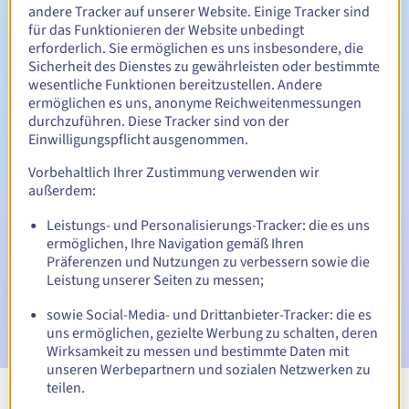
Zwischen 1 und 10 Jahren
Verlängerungszeitraum
andere Tracker auf unserer Website. Einige Tracker sind
für das Funktionieren der Website unbedingt
erforderlich. Sie ermöglichen es uns insbesondere, die
Sicherheit des Dienstes zu gewährleisten oder bestimmte
30 Tage
Rückgewinnungsfrist
wesentliche Funktionen bereitzustellen. Andere
ermöglichen es uns, anonyme Reichweitenmessungen
durchzuführen. Diese Tracker sind von der
Einwilligungspflicht ausgenommen.
Automatische Benachrichtigungen:
Vorbehaltlich Ihrer Zustimmung verwenden wir
Warn-E-Mails:
60, 30, 15, 7 und 3 Tage vor dem
außerdem:
Ablaufdatum
Leistungs- und Personalisierungs-Tracker: die es uns
ermöglichen, Ihre Navigation gemäß Ihren
E-Mail am Ablaufdatum
zur Benachrichtigung über die
Sperrung des Domainnamens
Präferenzen und Nutzungen zu verbessern sowie die
Leistung unserer Seiten zu messen;
E-Mail nach Ablauf der Rückgewinnungsfrist
zur
sowie Social-Media- und Drittanbieter-Tracker: die es
Benachrichtigung über die Löschung des Domainnamens
uns ermöglichen, gezielte Werbung zu schalten, deren
Wirksamkeit zu messen und bestimmte Daten mit
unseren Werbepartnern und sozialen Netzwerken zu
teilen.