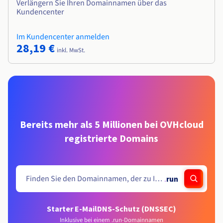
Verlängern Sie Ihren Domainnamen über das
Kundencenter
Im Kundencenter anmelden
28,19 €
inkl. MwSt.
Bereits mehr als 5 Millionen bei OVHcloud
registrierte Domains
.
run
Starter E-Mail
DNS-Schutz (DNSSEC)
Inklusive bei einem .run-Domainnamen