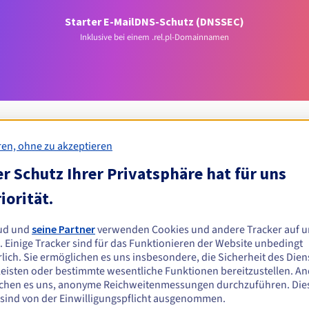
Starter E-Mail
DNS-Schutz (DNSSEC)
Inklusive bei einem .rel.pl-Domainnamen
ren, ohne zu akzeptieren
r Schutz Ihrer Privatsphäre hat für uns
Zulassungsbedingungen
iorität.
l-Domain registrieren?
ud und
seine Partner
verwenden Cookies und andere Tracker auf u
n oder juristischen Personen ohne geografische Einschränkung.
. Einige Tracker sind für das Funktionieren der Website unbedingt
lich. Sie ermöglichen es uns insbesondere, die Sicherheit des Dien
Verwaltungsregeln und Benachrichtigungen
eisten oder bestimmte wesentliche Funktionen bereitzustellen. A
chen es uns, anonyme Reichweitenmessungen durchzuführen. Die
 sind von der Einwilligungspflicht ausgenommen.
Z