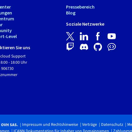
Center
Pressebereich
tungen
Blog
entrum
Soziale Netzwerke
ar
unity
rt-Level
tieren Sie uns
Hcloud Support
 8:00 - 18:00 Uhr
1 906730
etznummer
Impressum und Rechtshinweise
Verträge
Datenschutz
Me
6 OVH SAS.
namen
ICANN Dokumentation für Inhaber von Domainnamen
Zahlungs