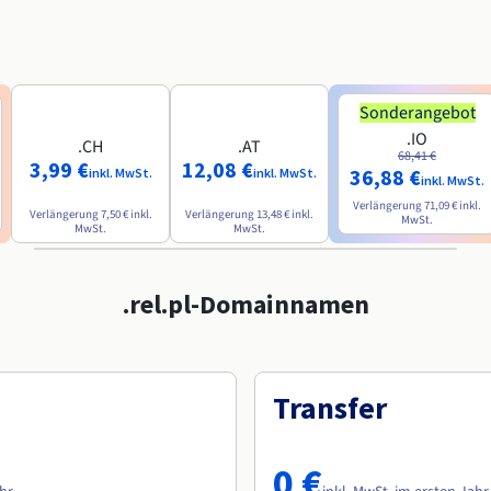
Sonderangebot
.IO
.CH
.AT
68,41 €
3,99 €
12,08 €
36,88 €
inkl. MwSt.
inkl. MwSt.
inkl. MwSt.
Verlängerung
71,09 €
inkl.
Verlängerung
7,50 €
inkl.
Verlängerung
13,48 €
inkl.
MwSt.
MwSt.
MwSt.
.rel.pl-Domainnamen
Transfer
0 €