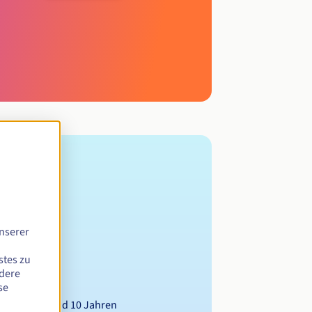
nserer
stes zu
ndere
se
wischen 1 und 10 Jahren