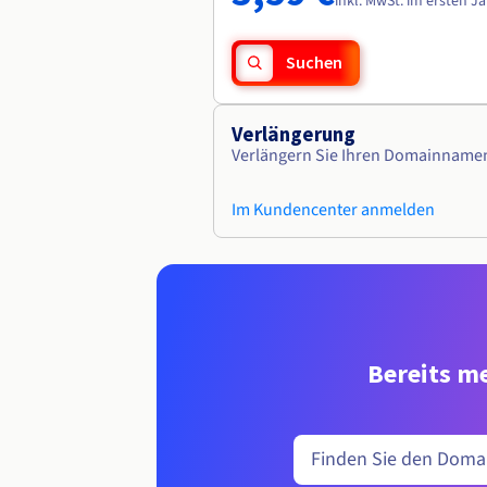
inkl. MwSt. im ersten J
Suchen
Verlängerung
Verlängern Sie Ihren Domainname
Im Kundencenter anmelden
Bereits me