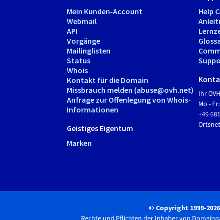
Mein Kunden-Account
Help 
Webmail
Anlei
API
Lernz
Vorgänge
Gloss
Mailinglisten
Comm
Status
Suppo
Whois
Kontak
Kontakt für die Domain
Missbrauch melden (abuse@ovh.net)
Ihr OV
Anfrage zur Offenlegung von Whois-
Mo - Fr:
Informationen
+49 68
Ortsn
Geistiges Eigentum
Marken
© Copyright 1999-202
Rechte und Pflichten der Inhaber von Domain