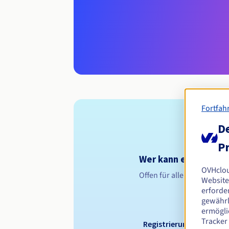
Fortfah
De
Pr
Wer kann eine .rel.p
OVHclo
Offen für alle natürliche
Website
erforder
gewährl
ermögli
Tracker
Registrierungszeitraum