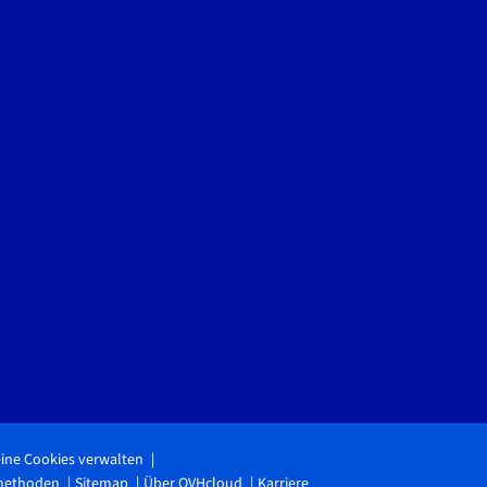
ine Cookies verwalten
methoden
Sitemap
Über OVHcloud
Karriere