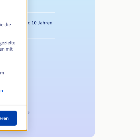
wischen 1 und 10 Jahren
e die
gezielte
en mit
am
on
 Domainnamens
eren