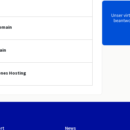
Unser virt
beantwor
Domain
ain
fenes Hosting
rt
News