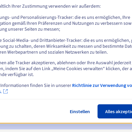
ltlich Ihrer Zustimmung verwenden wir außerdem:
ungs- und Personalisierungs-Tracker: die es uns ermöglichen, Ihre
Z
gation gemäß Ihren Präferenzen und Nutzungen zu verbessern sowi
tung unserer Seiten zu messen;
 Social-Media- und Drittanbieter-Tracker: die es uns ermöglichen, 
ung zu schalten, deren Wirksamkeit zu messen und bestimmte Dat
ren Werbepartnern und sozialen Netzwerken zu teilen.
nen alle Tracker akzeptieren, ablehnen oder Ihre Auswahl jederzeit
n, indem Sie auf den Link „Meine Cookies verwalten“ klicken, der 
ichtigungen:
nde verfügbar ist.
 7 und 3 Tage vor dem Ablaufdatum
 Informationen finden Sie in unserer
Richtlinie zur Verwendung v
.
ur Benachrichtigung über die Sperrung des Domainnamens
ückgewinnungsfrist
zur Benachrichtigung über die Löschung des
Einstellen
Alles akzepti