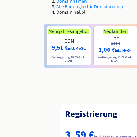
Domainnamen
Alle Endungen für Domainnamen
Domain .rel.pl
Mehrjahresangebot
Neukunden
.DE
.COM
8,32 €
9,51 €
1,06 €
inkl. MwSt.
inkl. MwSt.
Verlängerung
16,09 €
inkl.
Verlängerung
11,98 €
inkl.
MwSt.
MwSt.
Registrierung
3,59 €