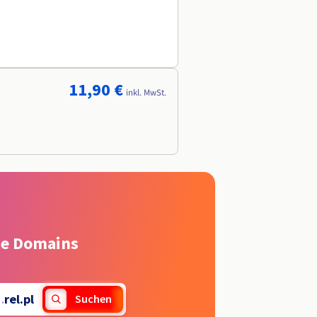
11,90 €
inkl. MwSt.
rte Domains
.
rel.pl
Suchen