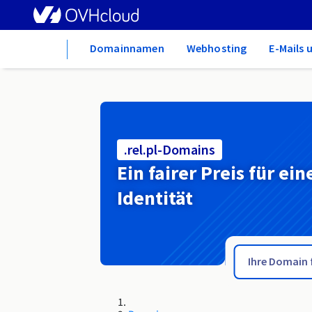
Home
Domainnamen
Webhosting
E-Mails 
.rel.pl-Domains
Ein fairer Preis für ein
Identität
.rel.ht