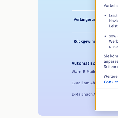
Vorbeha
Leist
Verlängerungszeitraum
Navi
Leis
sowie
Werb
Rückgewinnungsfrist
unse
Sie kön
anpasse
Automatische Benachr
Seitene
Warn-E-Mails:
60, 30, 15,
Weitere
Cookies
E-Mail am Ablaufdatum
z
E-Mail nach Ablauf der R