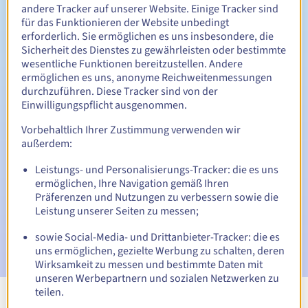
Zwischen 1 und 10 Jahren
Verlängerungszeitraum
andere Tracker auf unserer Website. Einige Tracker sind
für das Funktionieren der Website unbedingt
erforderlich. Sie ermöglichen es uns insbesondere, die
Sicherheit des Dienstes zu gewährleisten oder bestimmte
30 Tage
Rückgewinnungsfrist
wesentliche Funktionen bereitzustellen. Andere
ermöglichen es uns, anonyme Reichweitenmessungen
durchzuführen. Diese Tracker sind von der
Einwilligungspflicht ausgenommen.
Automatische Benachrichtigungen:
Vorbehaltlich Ihrer Zustimmung verwenden wir
Warn-E-Mails:
60, 30, 15, 7 und 3 Tage vor dem
außerdem:
Ablaufdatum
Leistungs- und Personalisierungs-Tracker: die es uns
ermöglichen, Ihre Navigation gemäß Ihren
E-Mail am Ablaufdatum
zur Benachrichtigung über die
Sperrung des Domainnamens
Präferenzen und Nutzungen zu verbessern sowie die
Leistung unserer Seiten zu messen;
E-Mail nach Ablauf der Rückgewinnungsfrist
zur
sowie Social-Media- und Drittanbieter-Tracker: die es
Benachrichtigung über die Löschung des Domainnamens
uns ermöglichen, gezielte Werbung zu schalten, deren
Wirksamkeit zu messen und bestimmte Daten mit
unseren Werbepartnern und sozialen Netzwerken zu
teilen.