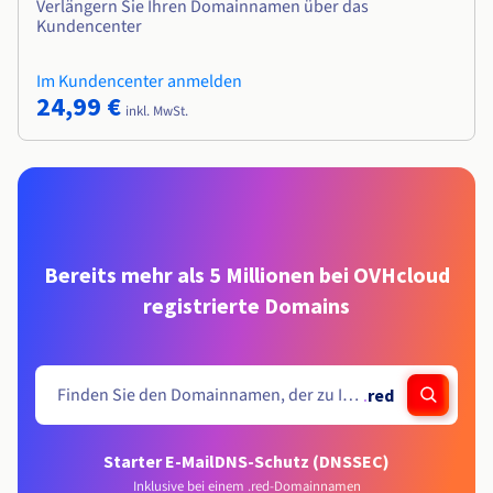
Verlängern Sie Ihren Domainnamen über das
Kundencenter
Im Kundencenter anmelden
24,99 €
inkl. MwSt.
Bereits mehr als 5 Millionen bei OVHcloud
registrierte Domains
.
red
Starter E-Mail
DNS-Schutz (DNSSEC)
Inklusive bei einem .red-Domainnamen