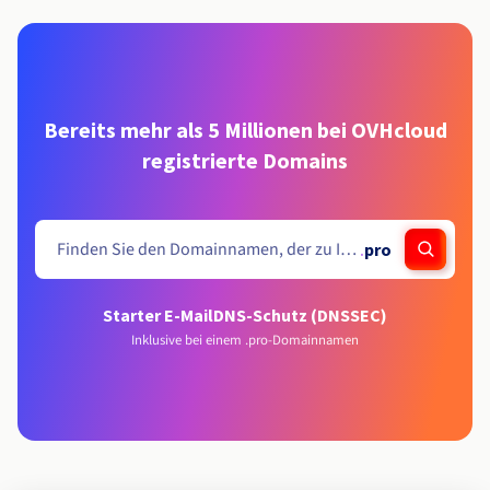
Bereits mehr als 5 Millionen bei OVHcloud
registrierte Domains
.
pro
Starter E-Mail
DNS-Schutz (DNSSEC)
Inklusive bei einem .pro-Domainnamen