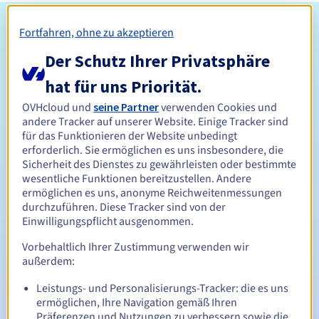
Zulassungsbedingungen
Fortfahren, ohne zu akzeptieren
Der Schutz Ihrer Privatsphäre
Wer kann eine .pro-Domain registrieren?
hat für uns Priorität.
Offen für alle natürlichen oder juristischen Personen ohne
geografische Einschränkung.
OVHcloud und
seine Partner
verwenden Cookies und
andere Tracker auf unserer Website. Einige Tracker sind
Verwaltungsregeln und Benachrichtigungen
für das Funktionieren der Website unbedingt
erforderlich. Sie ermöglichen es uns insbesondere, die
Sicherheit des Dienstes zu gewährleisten oder bestimmte
Zwischen 1 und 10 Jahren
Registrierungszeitraum
wesentliche Funktionen bereitzustellen. Andere
ermöglichen es uns, anonyme Reichweitenmessungen
durchzuführen. Diese Tracker sind von der
Einwilligungspflicht ausgenommen.
Zwischen 1 und 9 Jahren
Verlängerungszeitraum
Vorbehaltlich Ihrer Zustimmung verwenden wir
außerdem:
Leistungs- und Personalisierungs-Tracker: die es uns
30 Tage
Rückgewinnungsfrist
ermöglichen, Ihre Navigation gemäß Ihren
Präferenzen und Nutzungen zu verbessern sowie die