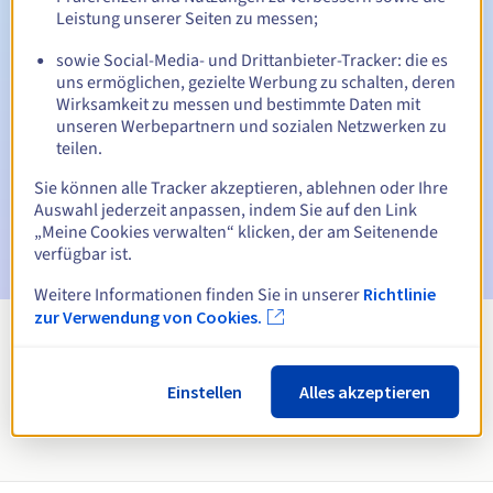
Leistung unserer Seiten zu messen;
Automatische Benachrichtigungen:
sowie Social-Media- und Drittanbieter-Tracker: die es
uns ermöglichen, gezielte Werbung zu schalten, deren
Warn-E-Mails:
60, 30, 15, 7 und 3 Tage vor dem
Ablaufdatum
Wirksamkeit zu messen und bestimmte Daten mit
unseren Werbepartnern und sozialen Netzwerken zu
teilen.
E-Mail am Ablaufdatum
zur Benachrichtigung über die
Sperrung des Domainnamens
Sie können alle Tracker akzeptieren, ablehnen oder Ihre
Auswahl jederzeit anpassen, indem Sie auf den Link
E-Mail nach Ablauf der Rückgewinnungsfrist
zur
„Meine Cookies verwalten“ klicken, der am Seitenende
Benachrichtigung über die Löschung des Domainnamens
verfügbar ist.
Weitere Informationen finden Sie in unserer
Richtlinie
zur Verwendung von Cookies.
Alle Endungen anzeigen
Einstellen
Alles akzeptieren
Informationen zu .pro