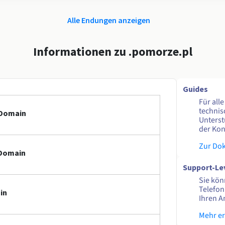
Alle Endungen anzeigen
Informationen zu .pomorze.pl
Guides
Für all
technis
-Domain
Unterst
der Kon
Zur Do
-Domain
Support-Le
Sie kön
Telefon
in
Ihren A
Mehr e