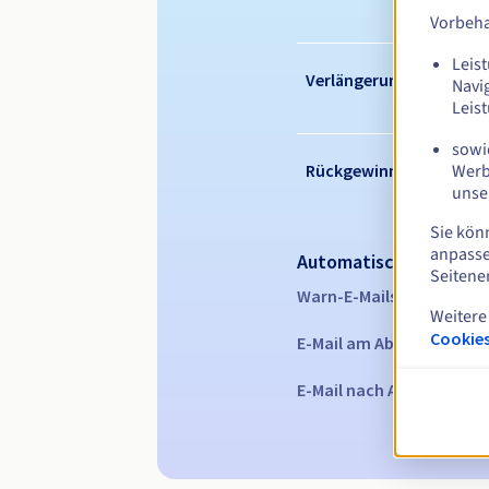
Vorbeha
Leist
Verlängerungszeitraum
Navi
Leis
sowie
Werb
Rückgewinnungsfrist
unse
Sie kön
anpasse
Automatische Benachr
Seitene
Warn-E-Mails:
60, 30, 15,
Weitere
Cookies
E-Mail am Ablaufdatum
z
E-Mail nach Ablauf der R