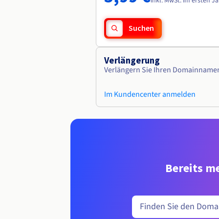
inkl. MwSt. im ersten J
Suchen
Verlängerung
Verlängern Sie Ihren Domainname
Im Kundencenter anmelden
Bereits me