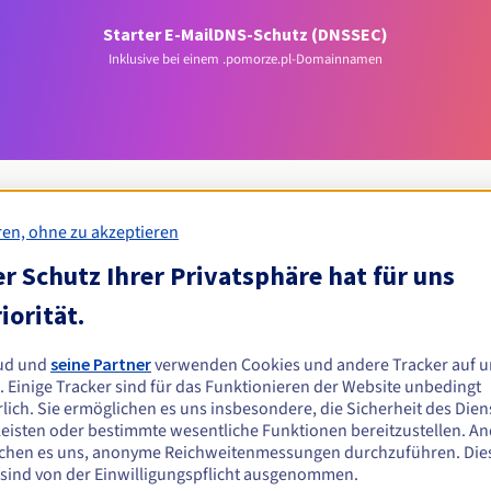
Starter E-Mail
DNS-Schutz (DNSSEC)
Inklusive bei einem .pomorze.pl-Domainnamen
ren, ohne zu akzeptieren
r Schutz Ihrer Privatsphäre hat für uns
Zulassungsbedingungen
iorität.
rze.pl-Domain registrieren?
ud und
seine Partner
verwenden Cookies und andere Tracker auf u
n oder juristischen Personen ohne geografische Einschränkung.
. Einige Tracker sind für das Funktionieren der Website unbedingt
lich. Sie ermöglichen es uns insbesondere, die Sicherheit des Dien
Verwaltungsregeln und Benachrichtigungen
eisten oder bestimmte wesentliche Funktionen bereitzustellen. A
chen es uns, anonyme Reichweitenmessungen durchzuführen. Die
 sind von der Einwilligungspflicht ausgenommen.
Z