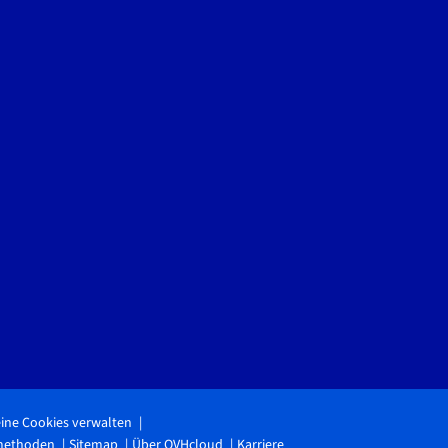
ine Cookies verwalten
methoden
Sitemap
Über OVHcloud
Karriere