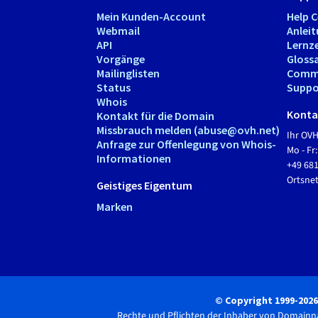
Mein Kunden-Account
Help 
Webmail
Anlei
API
Lernz
Vorgänge
Gloss
Mailinglisten
Comm
Status
Suppo
Whois
Kontak
Kontakt für die Domain
Missbrauch melden (abuse@ovh.net)
Ihr OV
Anfrage zur Offenlegung von Whois-
Mo - Fr:
Informationen
+49 68
Ortsn
Geistiges Eigentum
Marken
© Copyright 1999-202
Rechte und Pflichten der Inhaber von Domain