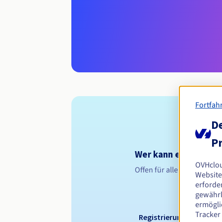
Fortfah
De
Pr
Wer kann eine .pomo
OVHclo
Offen für alle natürliche
Website
erforder
gewährl
ermögli
Tracker
Registrierungszeitraum