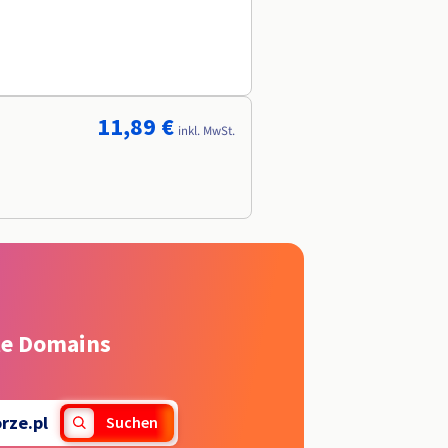
11,89 €
inkl. MwSt.
rte Domains
rze.pl
Suchen