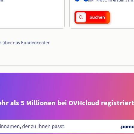
ahr
inkl. MwSt. im ersten Jahr
Suchen
n über das Kundencenter
hr als 5 Millionen bei OVHcloud registrie
.
pomo