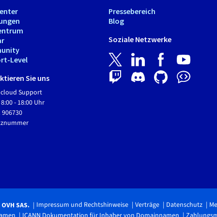
Center
Pressebereich
tungen
Blog
entrum
Soziale Netzwerke
ar
unity
rt-Level
tieren Sie uns
Hcloud Support
 8:00 - 18:00 Uhr
1 906730
etznummer
Impressum und Rechtshinweise
Verträge
Datenschutz
Me
6 OVH SAS.
namen
ICANN Dokumentation für Inhaber von Domainnamen
Zahlungs