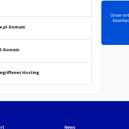
Unser virt
beantwor
ze.pl-Domain
pl-Domain
begriffenes Hosting
rt
News