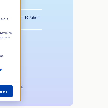
wischen 1 und 10 Jahren
e die
gezielte
en mit
am
on
 Domainnamens
eren