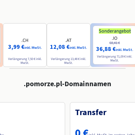
Sonderangebot
.IO
.CH
.AT
68,41 €
3,99 €
12,08 €
36,88 €
inkl. MwSt.
inkl. MwSt.
inkl. MwSt.
Verlängerung
71,09 €
inkl.
Verlängerung
7,50 €
inkl.
Verlängerung
13,48 €
inkl.
MwSt.
MwSt.
MwSt.
.pomorze.pl-Domainnamen
Transfer
0 €