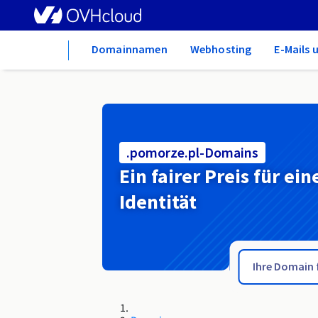
Home
Domainnamen
Webhosting
E-Mails 
.pomorze.pl-Domains
Ein fairer Preis für ein
Identität
.pomorskie.pl