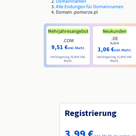
Domainnamen
Alle Endungen für Domainnamen
Domain .pomorze.pl
Mehrjahresangebot
Neukunden
.DE
.COM
8,32 €
9,51 €
1,06 €
inkl. MwSt.
inkl. MwSt.
Verlängerung
16,09 €
inkl.
Verlängerung
11,98 €
inkl.
MwSt.
MwSt.
Registrierung
3,99 €