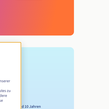
nserer
stes zu
ndere
se
wischen 1 und 10 Jahren