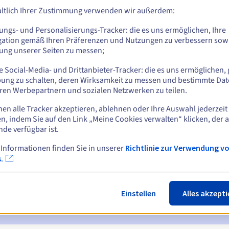
ltlich Ihrer Zustimmung verwenden wir außerdem:
ungs- und Personalisierungs-Tracker: die es uns ermöglichen, Ihre
Z
gation gemäß Ihren Präferenzen und Nutzungen zu verbessern sowi
tung unserer Seiten zu messen;
 Social-Media- und Drittanbieter-Tracker: die es uns ermöglichen, 
ung zu schalten, deren Wirksamkeit zu messen und bestimmte Dat
ren Werbepartnern und sozialen Netzwerken zu teilen.
nen alle Tracker akzeptieren, ablehnen oder Ihre Auswahl jederzeit
n, indem Sie auf den Link „Meine Cookies verwalten“ klicken, der 
ichtigungen:
nde verfügbar ist.
 7 und 3 Tage vor dem Ablaufdatum
 Informationen finden Sie in unserer
Richtlinie zur Verwendung v
.
ur Benachrichtigung über die Sperrung des Domainnamens
ückgewinnungsfrist
zur Benachrichtigung über die Löschung des
Einstellen
Alles akzepti