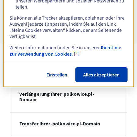
unseren Werbepartnern und sozialen Netzwerken zu
teilen.
Alle Endungen anzeigen
Sie können alle Tracker akzeptieren, ablehnen oder Ihre
Auswahl jederzeit anpassen, indem Sie auf den Link
Informationen zu .polkowice.pl
„Meine Cookies verwalten“ klicken, der am Seitenende
verfügbar ist.
Weitere Informationen finden Sie in unserer
Richtlinie
zur Verwendung von Cookies.
Registrierung Ihrer .polkowice.pl-
Domain
Einstellen
Alles akzeptieren
Verlängerung Ihrer .polkowice.pl-
Domain
Transfer Ihrer .polkowice.pl-Domain