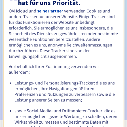
hat für uns Priorität.
Zwischen 1 und 10 Jahren
Verlängerungszeitraum
OVHcloud und
seine Partner
verwenden Cookies und
andere Tracker auf unserer Website. Einige Tracker sind
für das Funktionieren der Website unbedingt
erforderlich. Sie ermöglichen es uns insbesondere, die
Rückgewinnungsfrist
Sicherheit des Dienstes zu gewährleisten oder bestimmte
wesentliche Funktionen bereitzustellen. Andere
ermöglichen es uns, anonyme Reichweitenmessungen
durchzuführen. Diese Tracker sind von der
Automatische Benachrichtigungen:
Einwilligungspflicht ausgenommen.
Warn-E-Mails:
60, 30, 15, 7 und 3 Tage vor dem
Vorbehaltlich Ihrer Zustimmung verwenden wir
Ablaufdatum
außerdem:
E-Mail am Ablaufdatum
zur Benachrichtigung über die
Leistungs- und Personalisierungs-Tracker: die es uns
Sperrung des Domainnamens
ermöglichen, Ihre Navigation gemäß Ihren
Präferenzen und Nutzungen zu verbessern sowie die
E-Mail nach Ablauf der Rückgewinnungsfrist
zur
Leistung unserer Seiten zu messen;
Benachrichtigung über die Löschung des Domainnamens
sowie Social-Media- und Drittanbieter-Tracker: die es
uns ermöglichen, gezielte Werbung zu schalten, deren
Wirksamkeit zu messen und bestimmte Daten mit