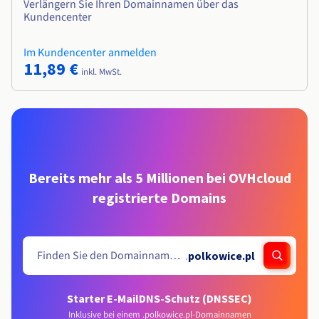
Verlängern Sie Ihren Domainnamen über das
Kundencenter
Im Kundencenter anmelden
11,89 €
inkl. MwSt.
Bereits mehr als 5 Millionen bei OVHcloud
registrierte Domains
.
polkowice.pl
Starter E-Mail
DNS-Schutz (DNSSEC)
Inklusive bei einem .polkowice.pl-Domainnamen