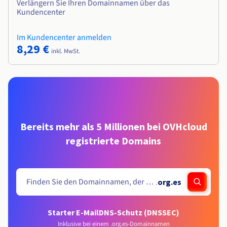
Verlängern Sie Ihren Domainnamen über das
Kundencenter
Im Kundencenter anmelden
8,29 €
inkl. MwSt.
Bereits mehr als 5 Millionen bei OVHcloud
registrierte Domains
.
org.es
Starter E-Mail
DNS-Schutz (DNSSEC)
Inklusive bei einem .org.es-Domainnamen