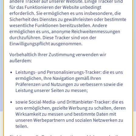
andere Tracker auf unserer Website. Einige Tracker sind
für das Funktionieren der Website unbedingt
erforderlich. Sie ermöglichen es uns insbesondere, die
Rückgewinnungsfrist
Sicherheit des Dienstes zu gewährleisten oder bestimmte
wesentliche Funktionen bereitzustellen. Andere
ermöglichen es uns, anonyme Reichweitenmessungen
durchzuführen. Diese Tracker sind von der
Automatische Benachrichtigungen:
Einwilligungspflicht ausgenommen.
Warn-E-Mails:
60, 30, 15, 7 und 3 Tage vor dem
Vorbehaltlich Ihrer Zustimmung verwenden wir
Ablaufdatum
außerdem:
E-Mail am Ablaufdatum
zur Benachrichtigung über die
Leistungs- und Personalisierungs-Tracker: die es uns
Sperrung des Domainnamens
ermöglichen, Ihre Navigation gemäß Ihren
Präferenzen und Nutzungen zu verbessern sowie die
E-Mail nach Ablauf der Rückgewinnungsfrist
zur
Leistung unserer Seiten zu messen;
Benachrichtigung über die Löschung des Domainnamens
sowie Social-Media- und Drittanbieter-Tracker: die es
uns ermöglichen, gezielte Werbung zu schalten, deren
Wirksamkeit zu messen und bestimmte Daten mit
unseren Werbepartnern und sozialen Netzwerken zu
teilen.
Alle Endungen anzeigen