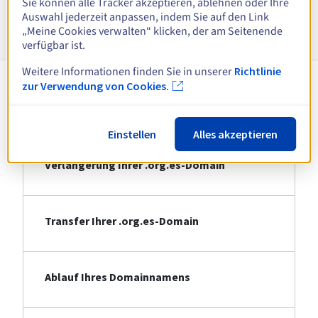
Sie können alle Tracker akzeptieren, ablehnen oder Ihre
Auswahl jederzeit anpassen, indem Sie auf den Link
Informationen zu .org.es
„Meine Cookies verwalten“ klicken, der am Seitenende
verfügbar ist.
Weitere Informationen finden Sie in unserer
Richtlinie
zur Verwendung von Cookies.
Registrierung Ihrer .org.es-Domain
Einstellen
Alles akzeptieren
Verlängerung Ihrer .org.es-Domain
Transfer Ihrer .org.es-Domain
Ablauf Ihres Domainnamens