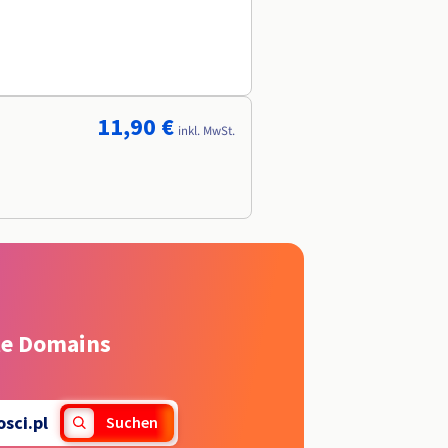
11,90 €
inkl. MwSt.
rte Domains
sci.pl
Suchen