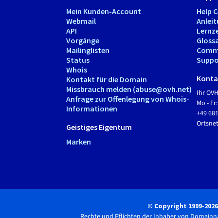
Mein Kunden-Account
Help 
Webmail
Anlei
API
Lernz
Vorgänge
Gloss
Mailinglisten
Comm
Status
Suppo
Whois
Kontak
Kontakt für die Domain
Missbrauch melden (abuse@ovh.net)
Ihr OV
Anfrage zur Offenlegung von Whois-
Mo - Fr:
Informationen
+49 68
Ortsn
Geistiges Eigentum
Marken
© Copyright 1999-202
Rechte und Pflichten der Inhaber von Domain