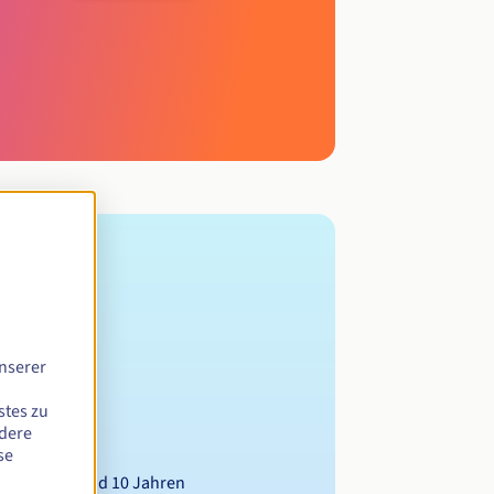
nserer
stes zu
ndere
se
wischen 1 und 10 Jahren