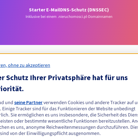
Starter E-Mail
DNS-Schutz (DNSSEC)
Inklusive bei einem .nieruchomosci.pl-Domainnamen
ren, ohne zu akzeptieren
r Schutz Ihrer Privatsphäre hat für uns
Zulassungsbedingungen
iorität.
chomosci.pl-Domain registrieren?
ud und
seine Partner
verwenden Cookies und andere Tracker auf u
n oder juristischen Personen ohne geografische Einschränkung.
. Einige Tracker sind für das Funktionieren der Website unbedingt
lich. Sie ermöglichen es uns insbesondere, die Sicherheit des Dien
Verwaltungsregeln und Benachrichtigungen
eisten oder bestimmte wesentliche Funktionen bereitzustellen. A
chen es uns, anonyme Reichweitenmessungen durchzuführen. Die
 sind von der Einwilligungspflicht ausgenommen.
Z