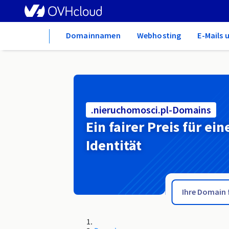
Home
Domainnamen
Webhosting
E-Mails 
.nieruchomosci.pl-Domains
Ein fairer Preis für ein
Identität
.ni