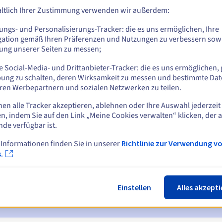
ltlich Ihrer Zustimmung verwenden wir außerdem:
ungs- und Personalisierungs-Tracker: die es uns ermöglichen, Ihre
Z
gation gemäß Ihren Präferenzen und Nutzungen zu verbessern sowi
tung unserer Seiten zu messen;
 Social-Media- und Drittanbieter-Tracker: die es uns ermöglichen, 
ung zu schalten, deren Wirksamkeit zu messen und bestimmte Dat
ren Werbepartnern und sozialen Netzwerken zu teilen.
nen alle Tracker akzeptieren, ablehnen oder Ihre Auswahl jederzeit
n, indem Sie auf den Link „Meine Cookies verwalten“ klicken, der 
ichtigungen:
nde verfügbar ist.
 7 und 3 Tage vor dem Ablaufdatum
 Informationen finden Sie in unserer
Richtlinie zur Verwendung v
.
ur Benachrichtigung über die Sperrung des Domainnamens
ückgewinnungsfrist
zur Benachrichtigung über die Löschung des
Einstellen
Alles akzepti