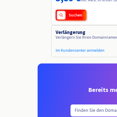
inkl. MwSt. im ersten J
Suchen
Verlängerung
Verlängern Sie Ihren Domainname
Im Kundencenter anmelden
Bereits me