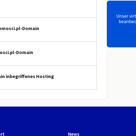
Unser virt
beantwor
homosci.pl-Domain
mosci.pl-Domain
in inbegriffenes Hosting
rt
News