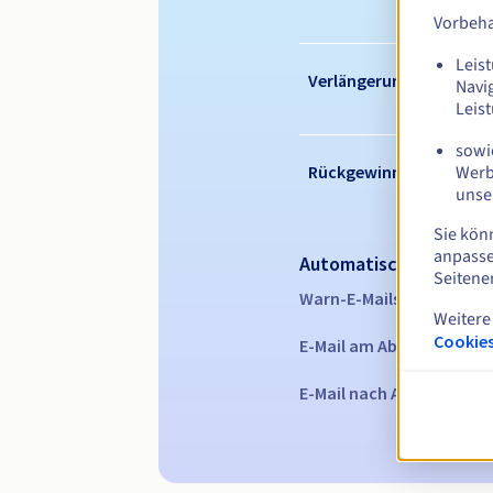
Vorbeha
Leist
Verlängerungszeitraum
Navi
Leis
sowie
Werb
Rückgewinnungsfrist
unse
Sie kön
anpasse
Automatische Benachr
Seitene
Warn-E-Mails:
60, 30, 15,
Weitere
Cookies
E-Mail am Ablaufdatum
z
E-Mail nach Ablauf der R