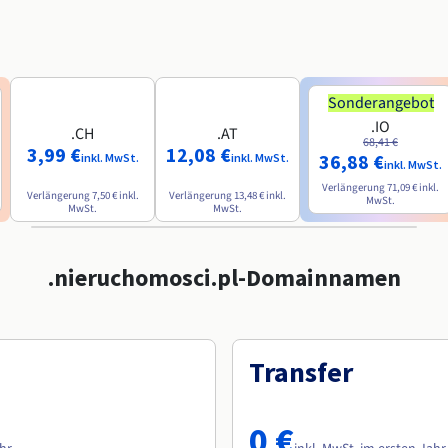
Sonderangebot
.IO
.CH
.AT
68,41 €
3,99 €
12,08 €
36,88 €
inkl. MwSt.
inkl. MwSt.
inkl. MwSt.
Verlängerung
71,09 €
inkl.
Verlängerung
7,50 €
inkl.
Verlängerung
13,48 €
inkl.
MwSt.
MwSt.
MwSt.
.nieruchomosci.pl-Domainnamen
Transfer
0 €