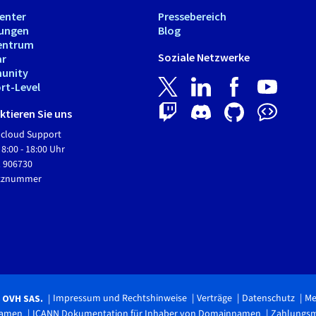
Center
Pressebereich
tungen
Blog
entrum
Soziale Netzwerke
ar
unity
rt-Level
tieren Sie uns
Hcloud Support
 8:00 - 18:00 Uhr
1 906730
etznummer
Impressum und Rechtshinweise
Verträge
Datenschutz
Me
6 OVH SAS.
namen
ICANN Dokumentation für Inhaber von Domainnamen
Zahlungs