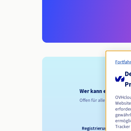
Fortfah
De
Pr
Wer kann eine .nieru
OVHclo
Offen für alle natürliche
Website
erforder
gewährl
ermögli
Tracker
Registrierungszeitraum