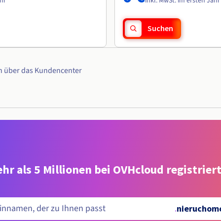
ahr
inkl. MwSt. im ersten Jahr
Suchen
n über das Kundencenter
hr als 5 Millionen bei OVHcloud registrie
.
nieruchomo