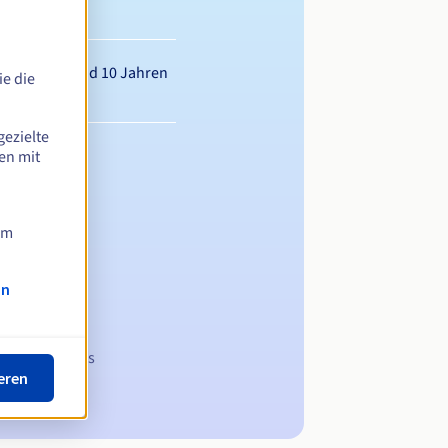
wischen 1 und 10 Jahren
e die
gezielte
en mit
am
on
 Domainnamens
eren