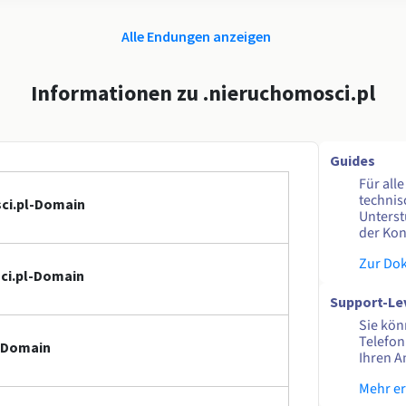
Alle Endungen anzeigen
Informationen zu .nieruchomosci.pl
Guides
Für all
technis
sci.pl-Domain
Unterst
der Kon
Zur Do
sci.pl-Domain
Support-Le
Sie kön
Telefon
l-Domain
Ihren A
Mehr e