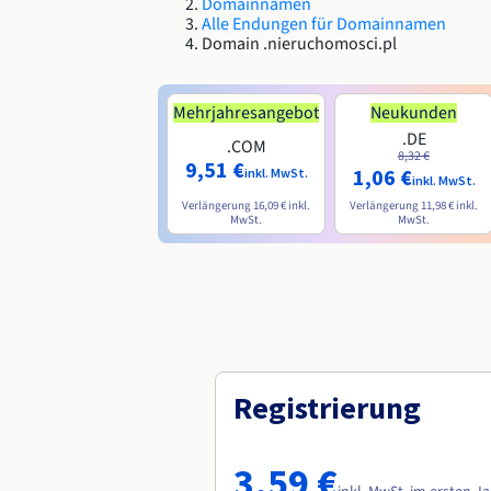
Domainnamen
Alle Endungen für Domainnamen
Domain .nieruchomosci.pl
Mehrjahresangebot
Neukunden
.DE
.COM
8,32 €
9,51 €
1,06 €
inkl. MwSt.
inkl. MwSt.
Verlängerung
16,09 €
inkl.
Verlängerung
11,98 €
inkl.
MwSt.
MwSt.
Registrierung
3,59 €