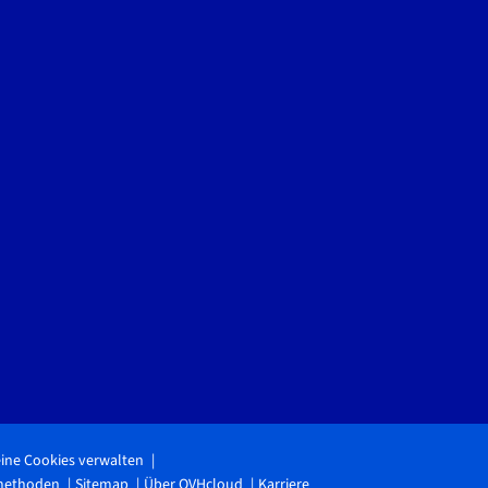
ine Cookies verwalten
methoden
Sitemap
Über OVHcloud
Karriere