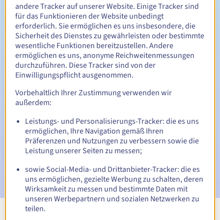
Zwischen 1 und 9 Jahren
Verlängerungszeitraum
andere Tracker auf unserer Website. Einige Tracker sind
für das Funktionieren der Website unbedingt
erforderlich. Sie ermöglichen es uns insbesondere, die
Sicherheit des Dienstes zu gewährleisten oder bestimmte
30 Tage
Rückgewinnungsfrist
wesentliche Funktionen bereitzustellen. Andere
ermöglichen es uns, anonyme Reichweitenmessungen
durchzuführen. Diese Tracker sind von der
Einwilligungspflicht ausgenommen.
Automatische Benachrichtigungen:
Vorbehaltlich Ihrer Zustimmung verwenden wir
Warn-E-Mails:
60, 30, 15, 7 und 3 Tage vor dem
außerdem:
Ablaufdatum
Leistungs- und Personalisierungs-Tracker: die es uns
ermöglichen, Ihre Navigation gemäß Ihren
E-Mail am Ablaufdatum
zur Benachrichtigung über die
Sperrung des Domainnamens
Präferenzen und Nutzungen zu verbessern sowie die
Leistung unserer Seiten zu messen;
E-Mail nach Ablauf der Rückgewinnungsfrist
zur
sowie Social-Media- und Drittanbieter-Tracker: die es
Benachrichtigung über die Löschung des Domainnamens
uns ermöglichen, gezielte Werbung zu schalten, deren
Wirksamkeit zu messen und bestimmte Daten mit
unseren Werbepartnern und sozialen Netzwerken zu
teilen.