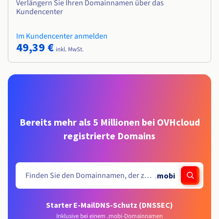
Verlängern Sie Ihren Domainnamen über das
Kundencenter
Im Kundencenter anmelden
49,39 €
inkl. MwSt.
Bereits mehr als 5 Millionen bei OVHcloud
registrierte Domains
.
mobi
Starter E-Mail
DNS-Schutz (DNSSEC)
Inklusive bei einem .mobi-Domainnamen