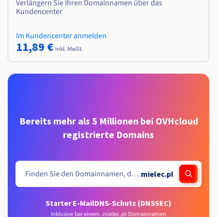
Verlängern Sie Ihren Domainnamen über das
Kundencenter
Im Kundencenter anmelden
11,89 €
inkl. MwSt.
Bereits mehr als 5 Millionen bei OVHcloud
registrierte Domains
.
mielec.pl
Starter E-Mail
DNS-Schutz (DNSSEC)
Inklusive bei einem .mielec.pl-Domainnamen