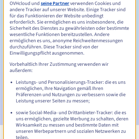
Zwischen 1 und 10 Jahren
Verlängerungszeitraum
OVHcloud und
seine Partner
verwenden Cookies und
andere Tracker auf unserer Website. Einige Tracker sind
für das Funktionieren der Website unbedingt
erforderlich. Sie ermöglichen es uns insbesondere, die
Sicherheit des Dienstes zu gewährleisten oder bestimmte
Rückgewinnungsfrist
wesentliche Funktionen bereitzustellen. Andere
ermöglichen es uns, anonyme Reichweitenmessungen
durchzuführen. Diese Tracker sind von der
Einwilligungspflicht ausgenommen.
Automatische Benachrichtigungen:
Warn-E-Mails:
60, 30, 15, 7 und 3 Tage vor dem
Vorbehaltlich Ihrer Zustimmung verwenden wir
Ablaufdatum
außerdem:
Leistungs- und Personalisierungs-Tracker: die es uns
E-Mail am Ablaufdatum
zur Benachrichtigung über die
ermöglichen, Ihre Navigation gemäß Ihren
Sperrung des Domainnamens
Präferenzen und Nutzungen zu verbessern sowie die
Leistung unserer Seiten zu messen;
E-Mail nach Ablauf der Rückgewinnungsfrist
zur
Benachrichtigung über die Löschung des Domainnamens
sowie Social-Media- und Drittanbieter-Tracker: die es
uns ermöglichen, gezielte Werbung zu schalten, deren
Wirksamkeit zu messen und bestimmte Daten mit
unseren Werbepartnern und sozialen Netzwerken zu
teilen.