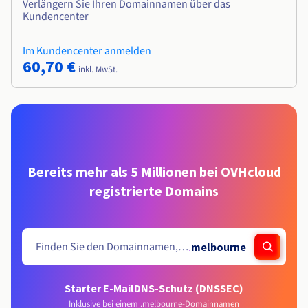
Verlängern Sie Ihren Domainnamen über das
Kundencenter
Im Kundencenter anmelden
60,70 €
inkl. MwSt.
Bereits mehr als 5 Millionen bei OVHcloud
registrierte Domains
.
melbourne
Starter E-Mail
DNS-Schutz (DNSSEC)
Inklusive bei einem .melbourne-Domainnamen