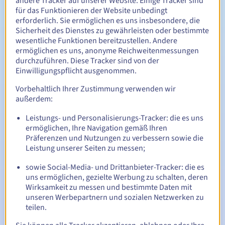
andere Tracker auf unserer Website. Einige Tracker sind
Des Produkts des assoziierten Unternehmens, das
für das Funktionieren der Website unbedingt
dieses herstellt oder an Unternehmen oder Privatpersonen
erforderlich. Sie ermöglichen es uns insbesondere, die
im Bundesstaat Victoria verkauft.
Sicherheit des Dienstes zu gewährleisten oder bestimmte
wesentliche Funktionen bereitzustellen. Andere
Einer Dienstleistung, die das assoziierte Unternehmen
ermöglichen es uns, anonyme Reichweitenmessungen
den Bewohnern des Bundesstaats Victoria liefert,
durchzuführen. Diese Tracker sind von der
Einer Aktivität, die das assoziierte Unternehmen im
Einwilligungspflicht ausgenommen.
Bundesstaat Victoria befördert,
Vorbehaltlich Ihrer Zustimmung verwenden wir
Eines Kurses oder Schulungsprogramms, das das
außerdem:
assoziierte Unternehmen im Bundesstaat Victoria anbietet.
Verwaltungsregeln und Benachrichtigungen
Leistungs- und Personalisierungs-Tracker: die es uns
ermöglichen, Ihre Navigation gemäß Ihren
Präferenzen und Nutzungen zu verbessern sowie die
Zwischen 1 und 10 Jahren
Registrierungszeitraum
Leistung unserer Seiten zu messen;
sowie Social-Media- und Drittanbieter-Tracker: die es
uns ermöglichen, gezielte Werbung zu schalten, deren
Zwischen 1 und 10 Jahren
Verlängerungszeitraum
Wirksamkeit zu messen und bestimmte Daten mit
unseren Werbepartnern und sozialen Netzwerken zu
teilen.
30 Tage
Rückgewinnungsfrist