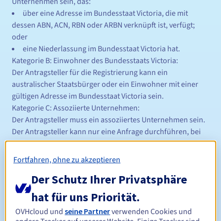
Unternehmen sein, das:
über eine Adresse im Bundesstaat Victoria, die mit
dessen ABN, ACN, RBN oder ARBN verknüpft ist, verfügt;
oder
eine Niederlassung im Bundesstaat Victoria hat.
Kategorie B: Einwohner des Bundesstaats Victoria:
Der Antragsteller für die Registrierung kann ein
australischer Staatsbürger oder ein Einwohner mit einer
gültigen Adresse im Bundesstaat Victoria sein.
Kategorie C: Assoziierte Unternehmen:
Der Antragsteller muss ein assoziiertes Unternehmen sein.
Der Antragsteller kann nur eine Anfrage durchführen, bei
der die Registrierung identisch ist oder teilweise entspricht,
oder die aus einer Abkürzung oder einem Akronym besteht:
Fortfahren, ohne zu akzeptieren
Des Handelsnamens des Antragstellers oder des
Der Schutz Ihrer Privatsphäre
Namens, unter dem dieser bekannt ist (zum Beispiel ein
Spitzname). Der Handelsname muss bei einer zuständigen
hat für uns Priorität.
Behörde des Gerichts eingetragen sein, an dem das
OVHcloud und
seine Partner
verwenden Cookies und
Unternehmen ansässig ist