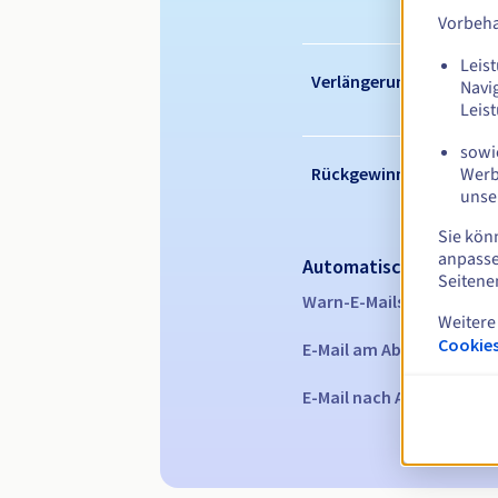
Vorbeha
Leist
Verlängerungszeitraum
Navi
Leis
sowie
Werb
Rückgewinnungsfrist
unse
Sie kön
anpasse
Automatische Benachr
Seitene
Warn-E-Mails:
60, 30, 15,
Weitere
Cookies
E-Mail am Ablaufdatum
z
E-Mail nach Ablauf der R