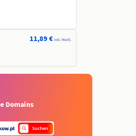
11,89 €
inkl. MwSt.
rte Domains
kow.pl
Suchen