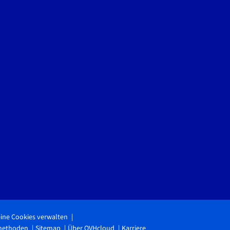
ine Cookies verwalten
methoden
Sitemap
Über OVHcloud
Karriere