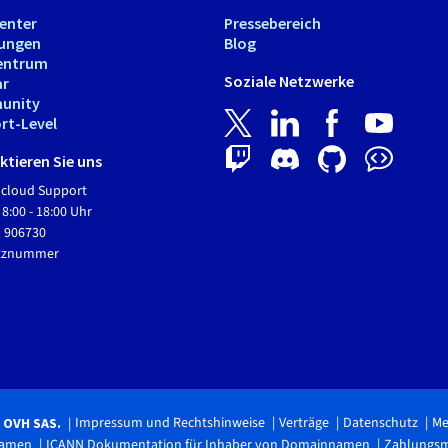
Center
Pressebereich
tungen
Blog
entrum
Soziale Netzwerke
ar
unity
rt-Level
tieren Sie uns
Hcloud Support
 8:00 - 18:00 Uhr
1 906730
etznummer
Impressum und Rechtshinweise
Verträge
Datenschutz
Me
6 OVH SAS.
namen
ICANN Dokumentation für Inhaber von Domainnamen
Zahlungs