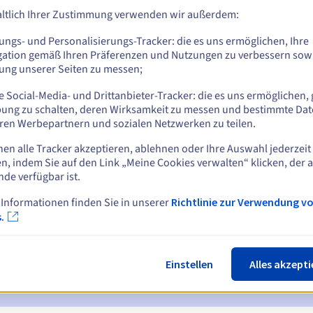
ltlich Ihrer Zustimmung verwenden wir außerdem:
ungs- und Personalisierungs-Tracker: die es uns ermöglichen, Ihre
Z
gation gemäß Ihren Präferenzen und Nutzungen zu verbessern sowi
tung unserer Seiten zu messen;
 Social-Media- und Drittanbieter-Tracker: die es uns ermöglichen, 
ung zu schalten, deren Wirksamkeit zu messen und bestimmte Dat
ren Werbepartnern und sozialen Netzwerken zu teilen.
nen alle Tracker akzeptieren, ablehnen oder Ihre Auswahl jederzeit
n, indem Sie auf den Link „Meine Cookies verwalten“ klicken, der 
ichtigungen:
nde verfügbar ist.
 7 und 3 Tage vor dem Ablaufdatum
 Informationen finden Sie in unserer
Richtlinie zur Verwendung v
.
ur Benachrichtigung über die Sperrung des Domainnamens
ückgewinnungsfrist
zur Benachrichtigung über die Löschung des
Einstellen
Alles akzepti