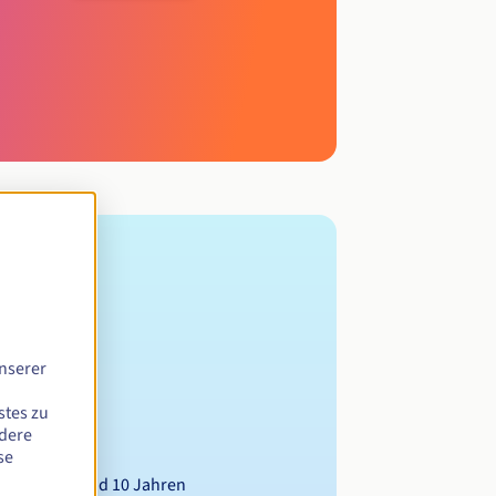
nserer
stes zu
ndere
se
wischen 1 und 10 Jahren