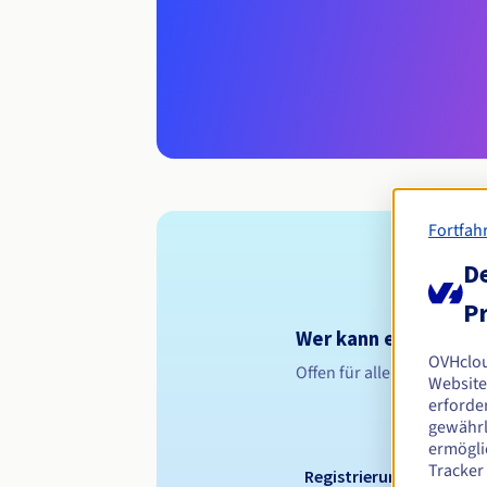
Fortfah
De
Pr
Wer kann eine .lukow
OVHclo
Offen für alle natürliche
Website
erforder
gewährl
ermögli
Tracker
Registrierungszeitraum