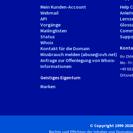
Mein Kunden-Account
Help 
Webmail
Anlei
API
Lernz
Vorgänge
Gloss
Mailinglisten
Comm
Status
Suppo
Whois
Kontak
Kontakt für die Domain
Missbrauch melden (abuse@ovh.net)
Ihr OV
Anfrage zur Offenlegung von Whois-
Mo - Fr:
Informationen
+49 68
Ortsn
Geistiges Eigentum
Marken
© Copyright 1999-202
Rechte und Pflichten der Inhaber von Domain