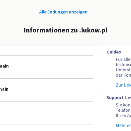
Alle Endungen anzeigen
Informationen zu .lukow.pl
Guides
Für all
technis
main
Unterst
der Kon
Zur Do
main
Support-Le
Sie kön
Telefon
Ihren A
Mehr e