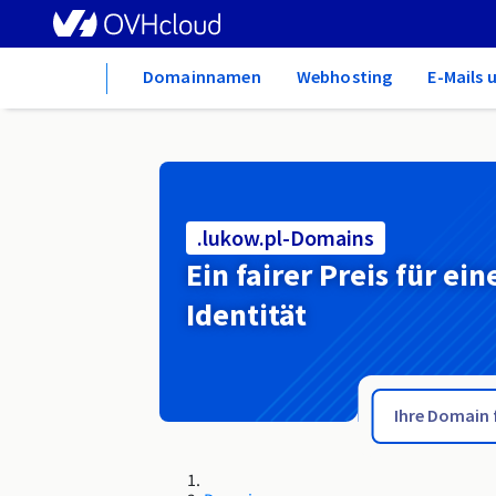
Home
Domainnamen
Webhosting
E-Mails 
.lukow.pl-Domains
Ein fairer Preis für ein
Identität
.lubin.pl