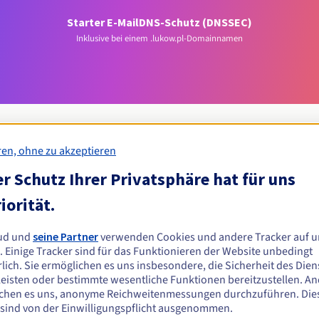
Starter E-Mail
DNS-Schutz (DNSSEC)
Inklusive bei einem .lukow.pl-Domainnamen
ren, ohne zu akzeptieren
r Schutz Ihrer Privatsphäre hat für uns
Zulassungsbedingungen
iorität.
.pl-Domain registrieren?
ud und
seine Partner
verwenden Cookies und andere Tracker auf u
n oder juristischen Personen ohne geografische Einschränkung.
. Einige Tracker sind für das Funktionieren der Website unbedingt
lich. Sie ermöglichen es uns insbesondere, die Sicherheit des Dien
Verwaltungsregeln und Benachrichtigungen
eisten oder bestimmte wesentliche Funktionen bereitzustellen. A
chen es uns, anonyme Reichweitenmessungen durchzuführen. Die
 sind von der Einwilligungspflicht ausgenommen.
Z