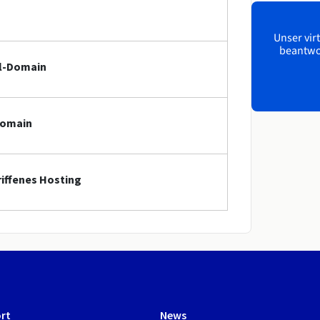
Unser virt
beantwor
pl-Domain
Domain
riffenes Hosting
rt
News