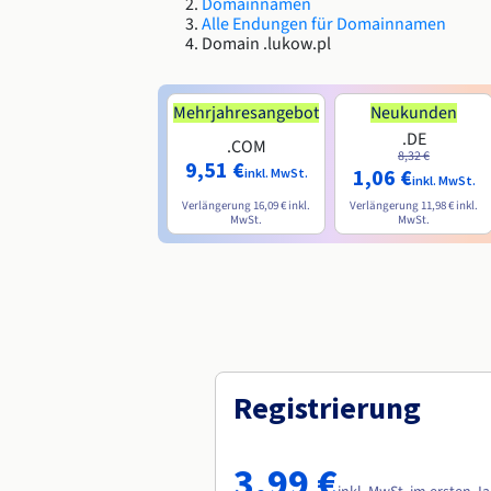
Domainnamen
Alle Endungen für Domainnamen
Domain .lukow.pl
Mehrjahresangebot
Neukunden
.DE
.COM
8,32 €
9,51 €
1,06 €
inkl. MwSt.
inkl. MwSt.
Verlängerung
16,09 €
inkl.
Verlängerung
11,98 €
inkl.
MwSt.
MwSt.
Registrierung
3,99 €