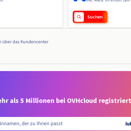
ahr
inkl. MwSt. im ersten Jahr
Suchen
n über das Kundencenter
hr als 5 Millionen bei OVHcloud registrie
.
lu