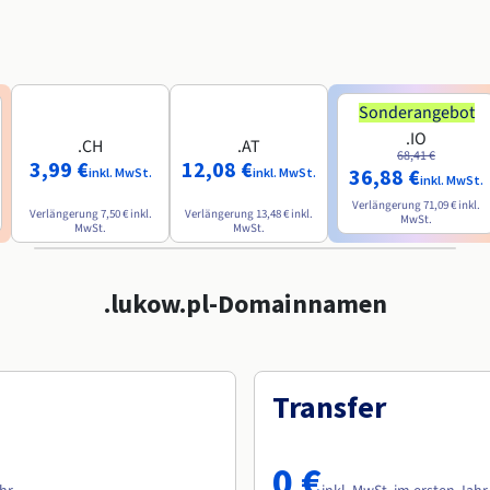
Sonderangebot
.IO
.CH
.AT
68,41 €
3,99 €
12,08 €
36,88 €
inkl. MwSt.
inkl. MwSt.
inkl. MwSt.
Verlängerung
71,09 €
inkl.
Verlängerung
7,50 €
inkl.
Verlängerung
13,48 €
inkl.
MwSt.
MwSt.
MwSt.
.lukow.pl-Domainnamen
Transfer
0 €