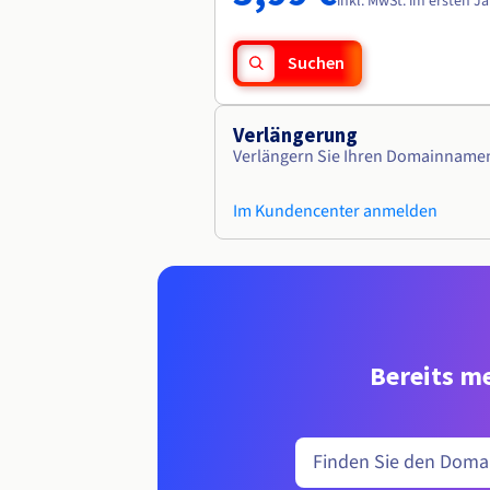
inkl. MwSt. im ersten J
Suchen
Verlängerung
Verlängern Sie Ihren Domainname
Im Kundencenter anmelden
Bereits me