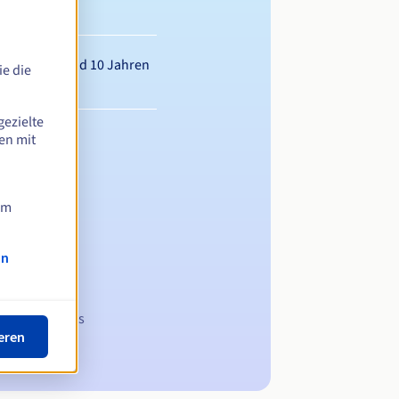
wischen 1 und 10 Jahren
e die
gezielte
en mit
am
on
 Domainnamens
eren