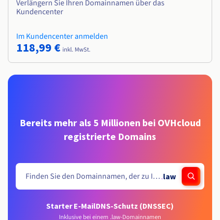
Verlängern Sie Ihren Domainnamen über das
Kundencenter
Im Kundencenter anmelden
118,99 €
inkl. MwSt.
Bereits mehr als 5 Millionen bei OVHcloud
registrierte Domains
.
law
Starter E-Mail
DNS-Schutz (DNSSEC)
Inklusive bei einem .law-Domainnamen