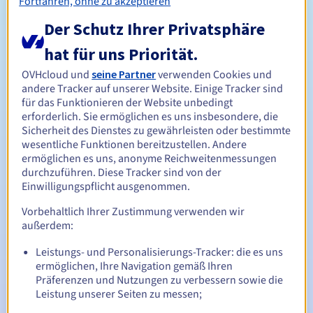
Fortfahren, ohne zu akzeptieren
Vergabekriterien erfüllt.
Sämtliche Fehler bei diesem Überprüfungsprozess können
Der Schutz Ihrer Privatsphäre
dazu führen, dass die Domain durch die Registry gelöscht
hat für uns Priorität.
wird.
Verwaltungsregeln und Benachrichtigungen
OVHcloud und
seine Partner
verwenden Cookies und
andere Tracker auf unserer Website. Einige Tracker sind
für das Funktionieren der Website unbedingt
Zwischen 1 und 10 Jahren
Registrierungszeitraum
erforderlich. Sie ermöglichen es uns insbesondere, die
Sicherheit des Dienstes zu gewährleisten oder bestimmte
wesentliche Funktionen bereitzustellen. Andere
ermöglichen es uns, anonyme Reichweitenmessungen
Zwischen 1 und 10 Jahren
Verlängerungszeitraum
durchzuführen. Diese Tracker sind von der
Einwilligungspflicht ausgenommen.
Vorbehaltlich Ihrer Zustimmung verwenden wir
30 Tage
Rückgewinnungsfrist
außerdem:
Leistungs- und Personalisierungs-Tracker: die es uns
ermöglichen, Ihre Navigation gemäß Ihren
Präferenzen und Nutzungen zu verbessern sowie die
Automatische Benachrichtigungen:
Leistung unserer Seiten zu messen;
Warn-E-Mails:
60, 30, 15, 7 und 3 Tage vor dem