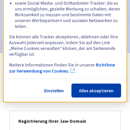
Ablaufdatum
sowie Social-Media- und Drittanbieter-Tracker: die es
uns ermöglichen, gezielte Werbung zu schalten, deren
E-Mail am Ablaufdatum
zur Benachrichtigung über die
Wirksamkeit zu messen und bestimmte Daten mit
Sperrung des Domainnamens
unseren Werbepartnern und sozialen Netzwerken zu
teilen.
E-Mail nach Ablauf der Rückgewinnungsfrist
zur
Benachrichtigung über die Löschung des Domainnamens
Sie können alle Tracker akzeptieren, ablehnen oder Ihre
Auswahl jederzeit anpassen, indem Sie auf den Link
„Meine Cookies verwalten“ klicken, der am Seitenende
verfügbar ist.
Weitere Informationen finden Sie in unserer
Richtlinie
Alle Endungen anzeigen
zur Verwendung von Cookies.
Informationen zu .law
Einstellen
Alles akzeptieren
Registrierung Ihrer .law-Domain