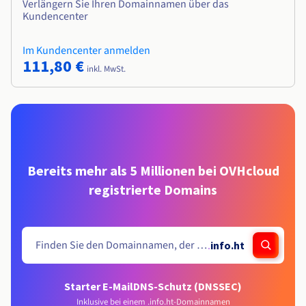
Verlängern Sie Ihren Domainnamen über das
Kundencenter
Im Kundencenter anmelden
111,80 €
inkl. MwSt.
Bereits mehr als 5 Millionen bei OVHcloud
registrierte Domains
.
info.ht
Starter E-Mail
DNS-Schutz (DNSSEC)
Inklusive bei einem .info.ht-Domainnamen