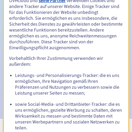
OVHcloud und
seine Partner
verwenden Cookies und
Zwischen 1 und 5 Jahren
Verlängerungszeitraum
andere Tracker auf unserer Website. Einige Tracker sind
für das Funktionieren der Website unbedingt
erforderlich. Sie ermöglichen es uns insbesondere, die
Sicherheit des Dienstes zu gewährleisten oder bestimmte
30 Tage
Rückgewinnungsfrist
wesentliche Funktionen bereitzustellen. Andere
ermöglichen es uns, anonyme Reichweitenmessungen
durchzuführen. Diese Tracker sind von der
Einwilligungspflicht ausgenommen.
Automatische Benachrichtigungen:
Vorbehaltlich Ihrer Zustimmung verwenden wir
Warn-E-Mails:
60, 30, 15, 7 und 3 Tage vor dem
außerdem:
Ablaufdatum
Leistungs- und Personalisierungs-Tracker: die es uns
E-Mail am Ablaufdatum
zur Benachrichtigung über die
ermöglichen, Ihre Navigation gemäß Ihren
Sperrung des Domainnamens
Präferenzen und Nutzungen zu verbessern sowie die
Leistung unserer Seiten zu messen;
E-Mail nach Ablauf der Rückgewinnungsfrist
zur
Benachrichtigung über die Löschung des Domainnamens
sowie Social-Media- und Drittanbieter-Tracker: die es
uns ermöglichen, gezielte Werbung zu schalten, deren
Wirksamkeit zu messen und bestimmte Daten mit
unseren Werbepartnern und sozialen Netzwerken zu
teilen.