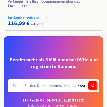
Verlängern Sie Ihren Domainnamen über das
Kundencenter
Im Kundencenter anmelden
116,99 €
inkl. MwSt.
Bereits mehr als 5 Millionen bei OVHcloud
registrierte Domains
.
host
Starter E-Mail
DNS-Schutz (DNSSEC)
Inklusive bei einem .host-Domainnamen