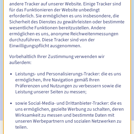
Zwischen 1 und 10 Jahren
Verlängerungszeitraum
andere Tracker auf unserer Website. Einige Tracker sind
für das Funktionieren der Website unbedingt
erforderlich. Sie ermöglichen es uns insbesondere, die
Sicherheit des Dienstes zu gewährleisten oder bestimmte
30 Tage
Rückgewinnungsfrist
wesentliche Funktionen bereitzustellen. Andere
ermöglichen es uns, anonyme Reichweitenmessungen
durchzuführen. Diese Tracker sind von der
Einwilligungspflicht ausgenommen.
Automatische Benachrichtigungen:
Vorbehaltlich Ihrer Zustimmung verwenden wir
Warn-E-Mails:
60, 30, 15, 7 und 3 Tage vor dem
außerdem:
Ablaufdatum
Leistungs- und Personalisierungs-Tracker: die es uns
ermöglichen, Ihre Navigation gemäß Ihren
E-Mail am Ablaufdatum
zur Benachrichtigung über die
Sperrung des Domainnamens
Präferenzen und Nutzungen zu verbessern sowie die
Leistung unserer Seiten zu messen;
E-Mail nach Ablauf der Rückgewinnungsfrist
zur
sowie Social-Media- und Drittanbieter-Tracker: die es
Benachrichtigung über die Löschung des Domainnamens
uns ermöglichen, gezielte Werbung zu schalten, deren
Wirksamkeit zu messen und bestimmte Daten mit
unseren Werbepartnern und sozialen Netzwerken zu
teilen.