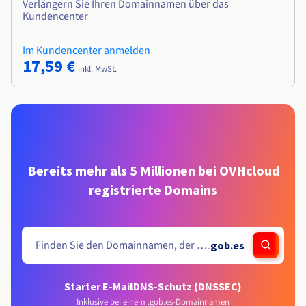
Verlängern Sie Ihren Domainnamen über das
Kundencenter
Im Kundencenter anmelden
17,59 €
inkl. MwSt.
Bereits mehr als 5 Millionen bei OVHcloud
registrierte Domains
.
gob.es
Starter E-Mail
DNS-Schutz (DNSSEC)
Inklusive bei einem .gob.es-Domainnamen