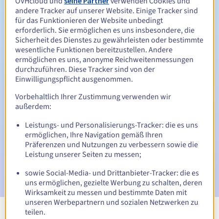
OVHcloud und
seine Partner
verwenden Cookies und
Zwischen 1 und 10 Jahren
Verlängerungszeitraum
andere Tracker auf unserer Website. Einige Tracker sind
für das Funktionieren der Website unbedingt
erforderlich. Sie ermöglichen es uns insbesondere, die
Sicherheit des Dienstes zu gewährleisten oder bestimmte
Rückgewinnungsfrist
wesentliche Funktionen bereitzustellen. Andere
ermöglichen es uns, anonyme Reichweitenmessungen
durchzuführen. Diese Tracker sind von der
Einwilligungspflicht ausgenommen.
Automatische Benachrichtigungen:
Vorbehaltlich Ihrer Zustimmung verwenden wir
Warn-E-Mails:
60, 30, 15, 7 und 3 Tage vor dem
außerdem:
Ablaufdatum
Leistungs- und Personalisierungs-Tracker: die es uns
E-Mail am Ablaufdatum
zur Benachrichtigung über die
ermöglichen, Ihre Navigation gemäß Ihren
Sperrung des Domainnamens
Präferenzen und Nutzungen zu verbessern sowie die
Leistung unserer Seiten zu messen;
E-Mail nach Ablauf der Rückgewinnungsfrist
zur
Benachrichtigung über die Löschung des Domainnamens
sowie Social-Media- und Drittanbieter-Tracker: die es
uns ermöglichen, gezielte Werbung zu schalten, deren
Wirksamkeit zu messen und bestimmte Daten mit
unseren Werbepartnern und sozialen Netzwerken zu
teilen.