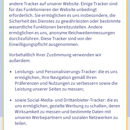
Zwischen 1 und 10 Jahren
Verlängerungszeitraum
andere Tracker auf unserer Website. Einige Tracker sind
für das Funktionieren der Website unbedingt
erforderlich. Sie ermöglichen es uns insbesondere, die
Sicherheit des Dienstes zu gewährleisten oder bestimmte
30 Tage
Rückgewinnungsfrist
wesentliche Funktionen bereitzustellen. Andere
ermöglichen es uns, anonyme Reichweitenmessungen
durchzuführen. Diese Tracker sind von der
Einwilligungspflicht ausgenommen.
Automatische Benachrichtigungen:
Vorbehaltlich Ihrer Zustimmung verwenden wir
Warn-E-Mails:
60, 30, 15, 7 und 3 Tage vor dem
außerdem:
Ablaufdatum
Leistungs- und Personalisierungs-Tracker: die es uns
ermöglichen, Ihre Navigation gemäß Ihren
E-Mail am Ablaufdatum
zur Benachrichtigung über die
Sperrung des Domainnamens
Präferenzen und Nutzungen zu verbessern sowie die
Leistung unserer Seiten zu messen;
E-Mail nach Ablauf der Rückgewinnungsfrist
zur
sowie Social-Media- und Drittanbieter-Tracker: die es
Benachrichtigung über die Löschung des Domainnamens
uns ermöglichen, gezielte Werbung zu schalten, deren
Wirksamkeit zu messen und bestimmte Daten mit
unseren Werbepartnern und sozialen Netzwerken zu
teilen.