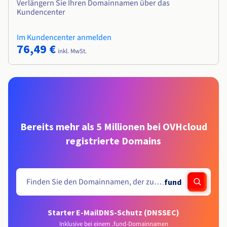
Verlängern Sie Ihren Domainnamen über das
Kundencenter
Im Kundencenter anmelden
76,49 €
inkl. MwSt.
Bereits mehr als 5 Millionen bei OVHcloud
registrierte Domains
.
fund
Starter E-Mail
DNS-Schutz (DNSSEC)
Inklusive bei einem .fund-Domainnamen