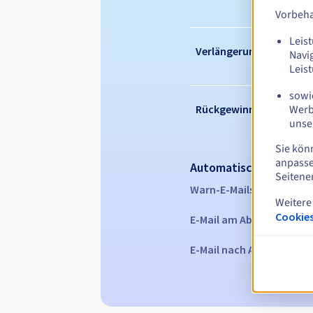
Vorbeha
Leist
Verlängerungszeitraum
Navi
Leis
sowie
Werb
Rückgewinnungsfrist
unse
Sie kön
anpasse
Automatische Benachr
Seitene
Warn-E-Mails:
60, 30, 15,
Weitere
Cookies
E-Mail am Ablaufdatum
z
E-Mail nach Ablauf der R