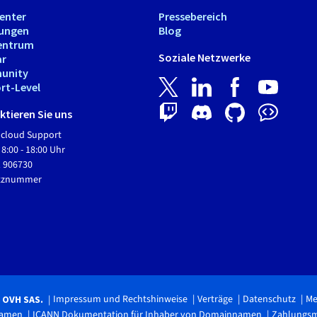
Center
Pressebereich
tungen
Blog
entrum
Soziale Netzwerke
ar
unity
rt-Level
tieren Sie uns
Hcloud Support
 8:00 - 18:00 Uhr
1 906730
etznummer
Impressum und Rechtshinweise
Verträge
Datenschutz
Me
6 OVH SAS.
namen
ICANN Dokumentation für Inhaber von Domainnamen
Zahlungs