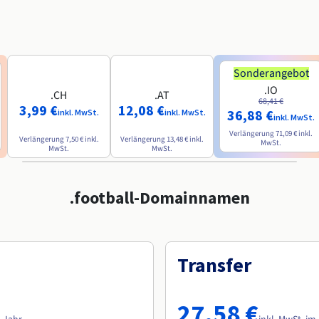
Sonderangebot
.IO
.CH
.AT
68,41 €
3,99 €
12,08 €
36,88 €
inkl. MwSt.
inkl. MwSt.
inkl. MwSt.
Verlängerung
71,09 €
inkl.
Verlängerung
7,50 €
inkl.
Verlängerung
13,48 €
inkl.
MwSt.
MwSt.
MwSt.
.football-Domainnamen
Transfer
27,58 €