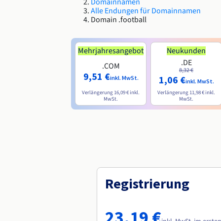
Domainnamen
Alle Endungen für Domainnamen
Domain .football
Mehrjahresangebot
Neukunden
.DE
.COM
8,32 €
9,51 €
1,06 €
inkl. MwSt.
inkl. MwSt.
Verlängerung
16,09 €
inkl.
Verlängerung
11,98 €
inkl.
MwSt.
MwSt.
Registrierung
23,19 €