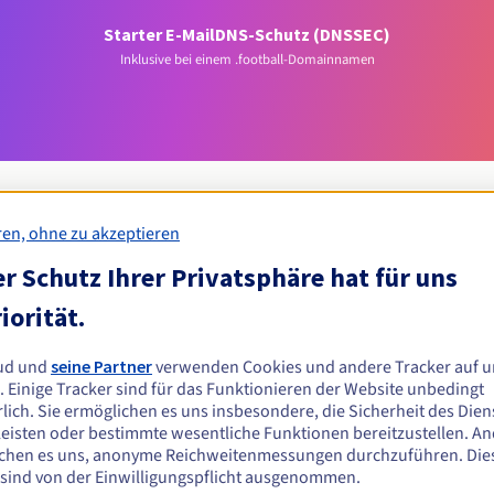
Starter E-Mail
DNS-Schutz (DNSSEC)
Inklusive bei einem .football-Domainnamen
ren, ohne zu akzeptieren
r Schutz Ihrer Privatsphäre hat für uns
Zulassungsbedingungen
iorität.
all-Domain registrieren?
ud und
seine Partner
verwenden Cookies und andere Tracker auf u
n oder juristischen Personen ohne geografische Einschränkung.
. Einige Tracker sind für das Funktionieren der Website unbedingt
lich. Sie ermöglichen es uns insbesondere, die Sicherheit des Dien
Verwaltungsregeln und Benachrichtigungen
eisten oder bestimmte wesentliche Funktionen bereitzustellen. A
chen es uns, anonyme Reichweitenmessungen durchzuführen. Die
 sind von der Einwilligungspflicht ausgenommen.
Z