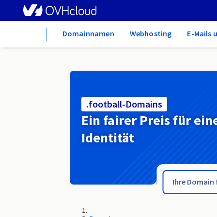
Home
Domainnamen
Webhosting
E-Mails 
.football-Domains
Ein fairer Preis für ein
Identität
.fm