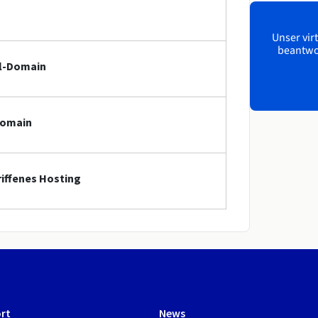
Unser virt
beantwor
ll-Domain
Domain
riffenes Hosting
rt
News