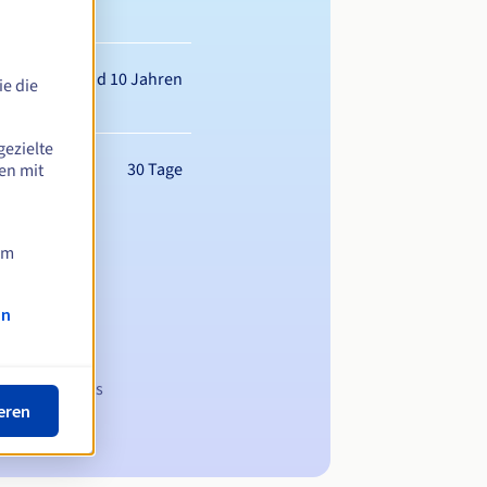
wischen 1 und 10 Jahren
e die
gezielte
30 Tage
en mit
am
on
 Domainnamens
eren