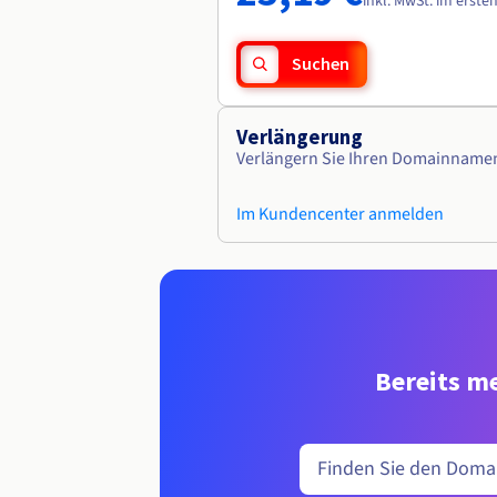
inkl. MwSt. im erste
Suchen
Verlängerung
Verlängern Sie Ihren Domainname
Im Kundencenter anmelden
Bereits me