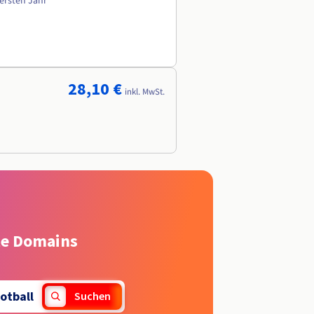
 ersten Jahr
28,10 €
inkl. MwSt.
rte Domains
otball
Suchen