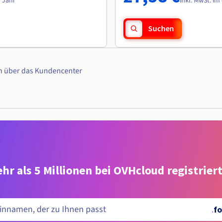
n Jahr
inkl. MwSt. im
Suchen
n über das Kundencenter
hr als 5 Millionen bei OVHcloud registrie
.
fo