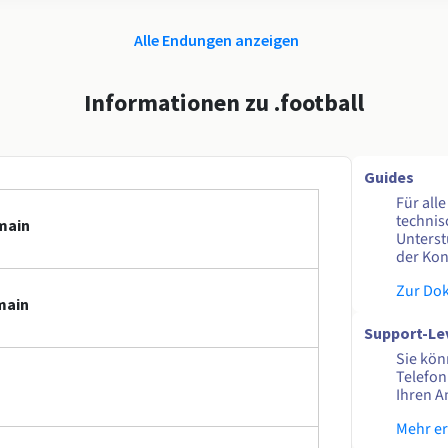
Alle Endungen anzeigen
Informationen zu .football
Guides
Für all
technis
main
Unterst
der Kon
Zur Do
main
Support-Le
Sie kön
Telefon
Ihren A
Mehr e