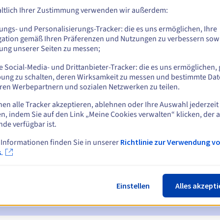
ltlich Ihrer Zustimmung verwenden wir außerdem:
ungs- und Personalisierungs-Tracker: die es uns ermöglichen, Ihre
Z
gation gemäß Ihren Präferenzen und Nutzungen zu verbessern sowi
tung unserer Seiten zu messen;
 Social-Media- und Drittanbieter-Tracker: die es uns ermöglichen, 
ung zu schalten, deren Wirksamkeit zu messen und bestimmte Dat
ren Werbepartnern und sozialen Netzwerken zu teilen.
nen alle Tracker akzeptieren, ablehnen oder Ihre Auswahl jederzeit
n, indem Sie auf den Link „Meine Cookies verwalten“ klicken, der 
ichtigungen:
nde verfügbar ist.
 7 und 3 Tage vor dem Ablaufdatum
 Informationen finden Sie in unserer
Richtlinie zur Verwendung v
.
ur Benachrichtigung über die Sperrung des Domainnamens
ückgewinnungsfrist
zur Benachrichtigung über die Löschung des
Einstellen
Alles akzepti