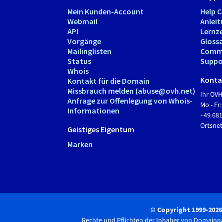
Mein Kunden-Account
Help 
Webmail
Anlei
API
Lernz
Vorgänge
Gloss
Mailinglisten
Comm
Status
Suppo
Whois
Kontak
Kontakt für die Domain
Missbrauch melden (abuse@ovh.net)
Ihr OV
Anfrage zur Offenlegung von Whois-
Mo - Fr:
Informationen
+49 68
Ortsn
Geistiges Eigentum
Marken
© Copyright 1999-202
Rechte und Pflichten der Inhaber von Domain