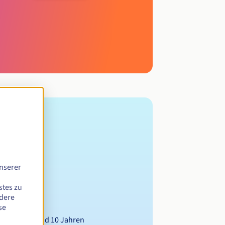
nserer
stes zu
ndere
se
wischen 1 und 10 Jahren