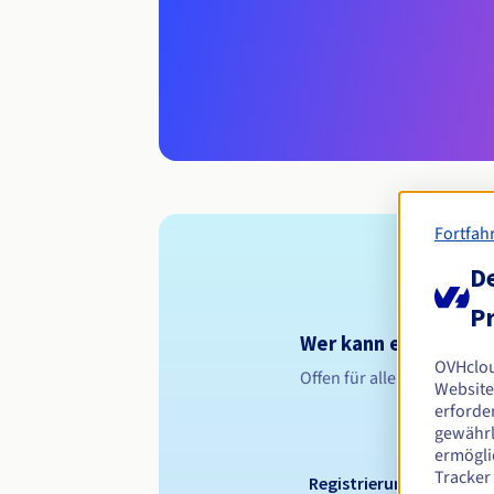
Fortfah
De
Pr
Wer kann eine .footb
OVHclo
Offen für alle natürliche
Website
erforder
gewährl
ermögli
Tracker
Registrierungszeitraum