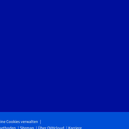
ine Cookies verwalten
methoden
Sitemap
Über OVHcloud
Karriere