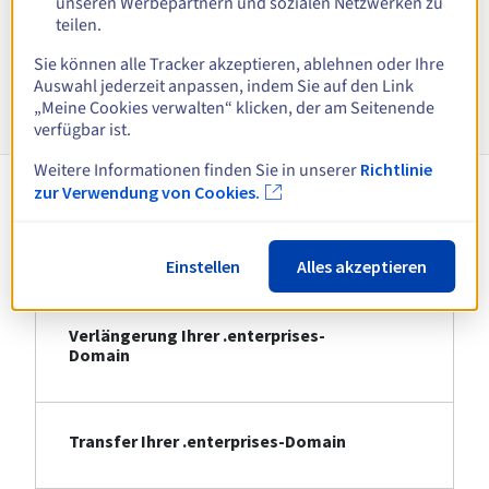
unseren Werbepartnern und sozialen Netzwerken zu
teilen.
Alle Endungen anzeigen
Sie können alle Tracker akzeptieren, ablehnen oder Ihre
Auswahl jederzeit anpassen, indem Sie auf den Link
Informationen zu .enterprises
„Meine Cookies verwalten“ klicken, der am Seitenende
verfügbar ist.
Weitere Informationen finden Sie in unserer
Richtlinie
zur Verwendung von Cookies.
Registrierung Ihrer .enterprises-
Domain
Einstellen
Alles akzeptieren
Verlängerung Ihrer .enterprises-
Domain
Transfer Ihrer .enterprises-Domain