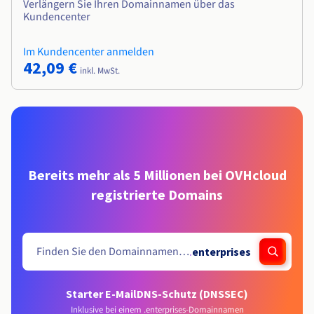
Verlängern Sie Ihren Domainnamen über das
Kundencenter
Im Kundencenter anmelden
42,09 €
inkl. MwSt.
Bereits mehr als 5 Millionen bei OVHcloud
registrierte Domains
.
enterprises
Starter E-Mail
DNS-Schutz (DNSSEC)
Inklusive bei einem .enterprises-Domainnamen