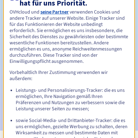
hat für uns Priorität.
Zwischen 1 und 10 Jahren
Verlängerungszeitraum
OVHcloud und
seine Partner
verwenden Cookies und
andere Tracker auf unserer Website. Einige Tracker sind
für das Funktionieren der Website unbedingt
erforderlich. Sie ermöglichen es uns insbesondere, die
30 Tage
Rückgewinnungsfrist
Sicherheit des Dienstes zu gewährleisten oder bestimmte
wesentliche Funktionen bereitzustellen. Andere
ermöglichen es uns, anonyme Reichweitenmessungen
durchzuführen. Diese Tracker sind von der
Automatische Benachrichtigungen:
Einwilligungspflicht ausgenommen.
Warn-E-Mails:
60, 30, 15, 7 und 3 Tage vor dem
Vorbehaltlich Ihrer Zustimmung verwenden wir
Ablaufdatum
außerdem:
E-Mail am Ablaufdatum
zur Benachrichtigung über die
Leistungs- und Personalisierungs-Tracker: die es uns
Sperrung des Domainnamens
ermöglichen, Ihre Navigation gemäß Ihren
Präferenzen und Nutzungen zu verbessern sowie die
E-Mail nach Ablauf der Rückgewinnungsfrist
zur
Leistung unserer Seiten zu messen;
Benachrichtigung über die Löschung des Domainnamens
sowie Social-Media- und Drittanbieter-Tracker: die es
uns ermöglichen, gezielte Werbung zu schalten, deren
Wirksamkeit zu messen und bestimmte Daten mit