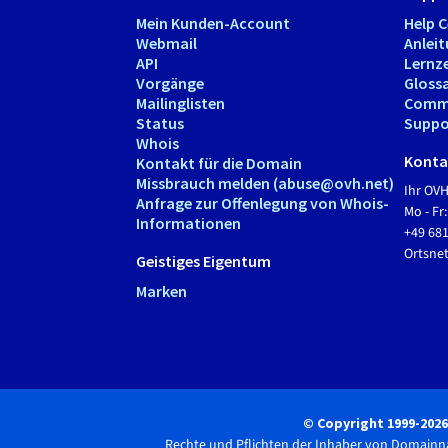
Mein Kunden-Account
Help 
Webmail
Anlei
API
Lernz
Vorgänge
Gloss
Mailinglisten
Comm
Status
Suppo
Whois
Kontak
Kontakt für die Domain
Missbrauch melden (abuse@ovh.net)
Ihr OV
Anfrage zur Offenlegung von Whois-
Mo - Fr:
Informationen
+49 68
Ortsn
Geistiges Eigentum
Marken
© Copyright 1999-202
Rechte und Pflichten der Inhaber von Domain