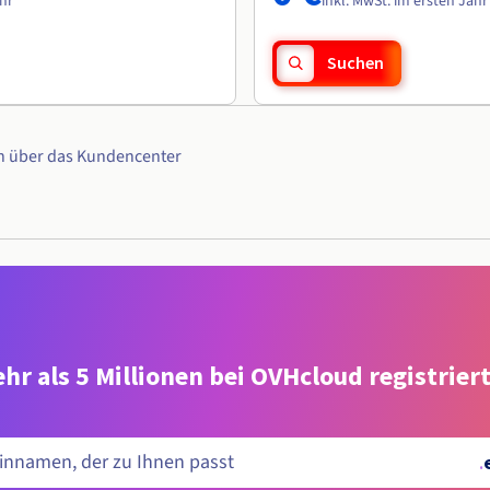
ahr
inkl. MwSt. im ersten Jahr
Suchen
n über das Kundencenter
hr als 5 Millionen bei OVHcloud registrie
.