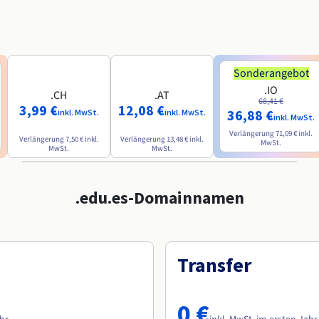
Sonderangebot
.IO
.CH
.AT
68,41 €
3,99 €
12,08 €
36,88 €
inkl. MwSt.
inkl. MwSt.
inkl. MwSt.
Verlängerung
71,09 €
inkl.
Verlängerung
7,50 €
inkl.
Verlängerung
13,48 €
inkl.
MwSt.
MwSt.
MwSt.
.edu.es-Domainnamen
Transfer
0 €