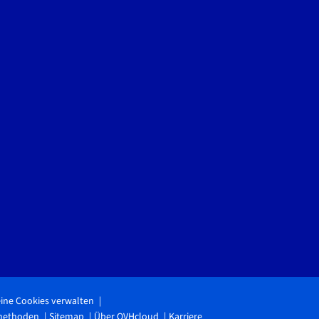
ine Cookies verwalten
methoden
Sitemap
Über OVHcloud
Karriere