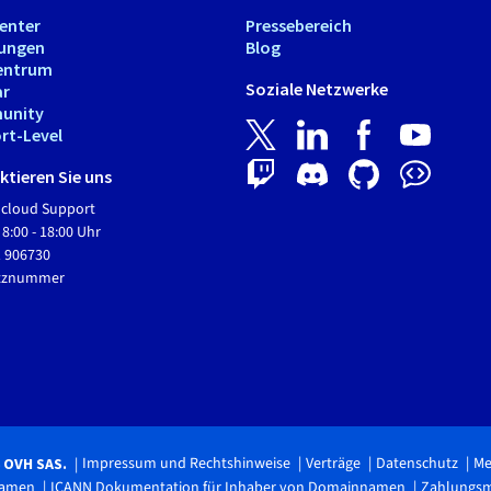
Center
Pressebereich
tungen
Blog
entrum
Soziale Netzwerke
ar
unity
rt-Level
tieren Sie uns
Hcloud Support
 8:00 - 18:00 Uhr
1 906730
etznummer
Impressum und Rechtshinweise
Verträge
Datenschutz
Me
6 OVH SAS.
namen
ICANN Dokumentation für Inhaber von Domainnamen
Zahlungs