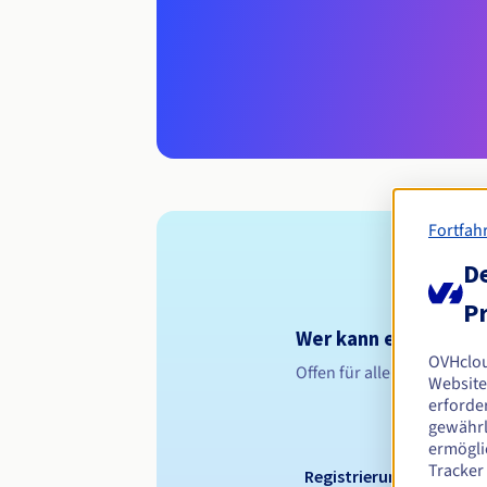
Fortfah
De
Pr
Wer kann eine .edu.e
OVHclo
Offen für alle natürliche
Website
erforder
gewährl
ermögli
Tracker
Registrierungszeitraum