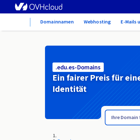
Home
Domainnamen
Webhosting
E-Mails 
.edu.es-Domains
Ein fairer Preis für ein
Identität
.eco