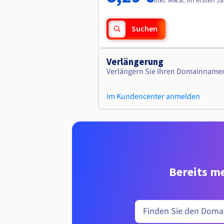
inkl. MwSt. im ersten J
Suchen
Verlängerung
Verlängern Sie Ihren Domainname
Im Kundencenter anmelden
Bereits me