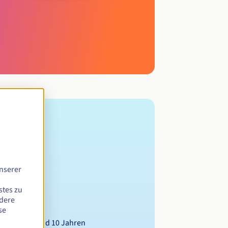
nserer
stes zu
ndere
se
wischen 1 und 10 Jahren