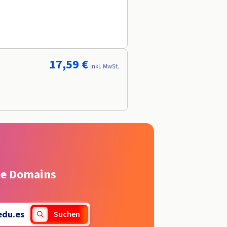
17,59 €
inkl. MwSt.
rte Domains
edu.es
Suchen