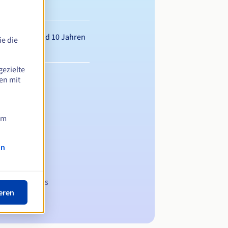
wischen 1 und 10 Jahren
e die
gezielte
en mit
am
on
 Domainnamens
eren