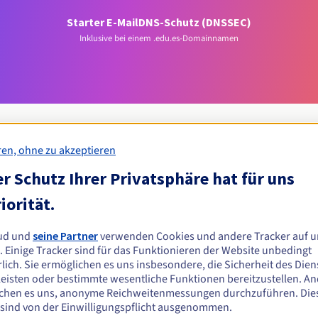
Starter E-Mail
DNS-Schutz (DNSSEC)
Inklusive bei einem .edu.es-Domainnamen
ren, ohne zu akzeptieren
r Schutz Ihrer Privatsphäre hat für uns
Zulassungsbedingungen
iorität.
s-Domain registrieren?
ud und
seine Partner
verwenden Cookies und andere Tracker auf u
n oder juristischen Personen ohne geografische Einschränkung.
. Einige Tracker sind für das Funktionieren der Website unbedingt
lich. Sie ermöglichen es uns insbesondere, die Sicherheit des Dien
Verwaltungsregeln und Benachrichtigungen
eisten oder bestimmte wesentliche Funktionen bereitzustellen. A
chen es uns, anonyme Reichweitenmessungen durchzuführen. Die
 sind von der Einwilligungspflicht ausgenommen.
Z