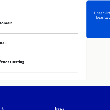
Unser virt
beantwor
-Domain
omain
ffenes Hosting
rt
News