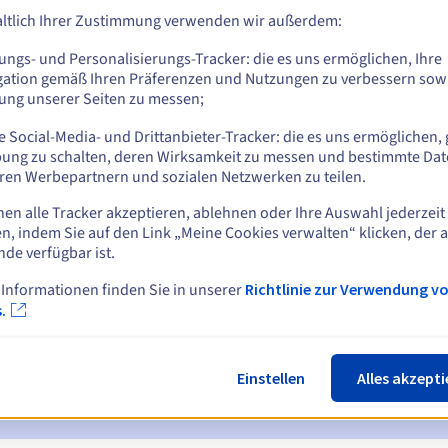
ltlich Ihrer Zustimmung verwenden wir außerdem:
ungs- und Personalisierungs-Tracker: die es uns ermöglichen, Ihre
Z
gation gemäß Ihren Präferenzen und Nutzungen zu verbessern sowi
tung unserer Seiten zu messen;
 Social-Media- und Drittanbieter-Tracker: die es uns ermöglichen, 
ung zu schalten, deren Wirksamkeit zu messen und bestimmte Dat
ren Werbepartnern und sozialen Netzwerken zu teilen.
nen alle Tracker akzeptieren, ablehnen oder Ihre Auswahl jederzeit
n, indem Sie auf den Link „Meine Cookies verwalten“ klicken, der 
ichtigungen:
nde verfügbar ist.
 7 und 3 Tage vor dem Ablaufdatum
 Informationen finden Sie in unserer
Richtlinie zur Verwendung v
.
ur Benachrichtigung über die Sperrung des Domainnamens
ückgewinnungsfrist
zur Benachrichtigung über die Löschung des
Einstellen
Alles akzepti