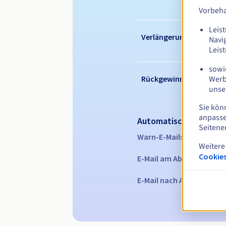
Vorbeha
Leist
Verlängerungszeitraum
Navi
Leis
sowie
Werb
Rückgewinnungsfrist
unse
Sie kön
anpasse
Automatische Benachr
Seitene
Warn-E-Mails:
60, 30, 15,
Weitere
Cookies
E-Mail am Ablaufdatum
z
E-Mail nach Ablauf der R