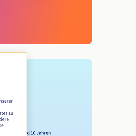
nserer
stes zu
ndere
se
wischen 1 und 10 Jahren