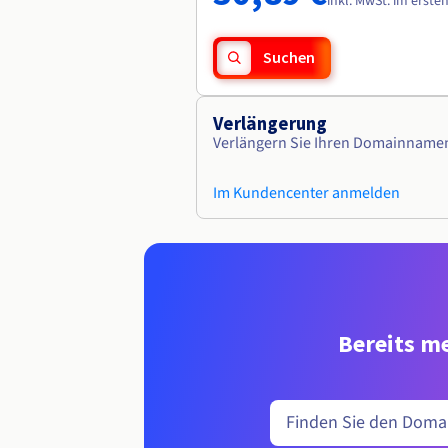
inkl. MwSt. im erste
Suchen
Verlängerung
Verlängern Sie Ihren Domainname
Im Kundencenter anmelden
Bereits me