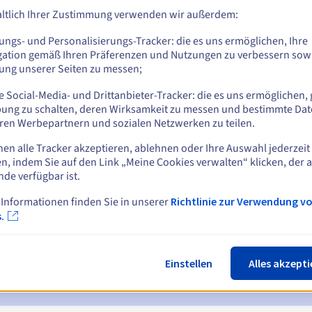
ltlich Ihrer Zustimmung verwenden wir außerdem:
ungs- und Personalisierungs-Tracker: die es uns ermöglichen, Ihre
Z
gation gemäß Ihren Präferenzen und Nutzungen zu verbessern sowi
tung unserer Seiten zu messen;
 Social-Media- und Drittanbieter-Tracker: die es uns ermöglichen, 
ung zu schalten, deren Wirksamkeit zu messen und bestimmte Dat
ren Werbepartnern und sozialen Netzwerken zu teilen.
nen alle Tracker akzeptieren, ablehnen oder Ihre Auswahl jederzeit
n, indem Sie auf den Link „Meine Cookies verwalten“ klicken, der 
ichtigungen:
nde verfügbar ist.
 7 und 3 Tage vor dem Ablaufdatum
 Informationen finden Sie in unserer
Richtlinie zur Verwendung v
.
ur Benachrichtigung über die Sperrung des Domainnamens
ückgewinnungsfrist
zur Benachrichtigung über die Löschung des
Einstellen
Alles akzepti