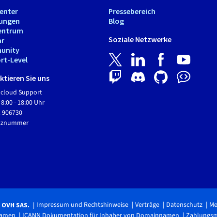
Center
Pressebereich
tungen
Blog
entrum
Soziale Netzwerke
ar
unity
rt-Level
tieren Sie uns
Hcloud Support
 8:00 - 18:00 Uhr
1 906730
etznummer
Impressum und Rechtshinweise
Verträge
Datenschutz
Me
6 OVH SAS.
namen
ICANN Dokumentation für Inhaber von Domainnamen
Zahlungs