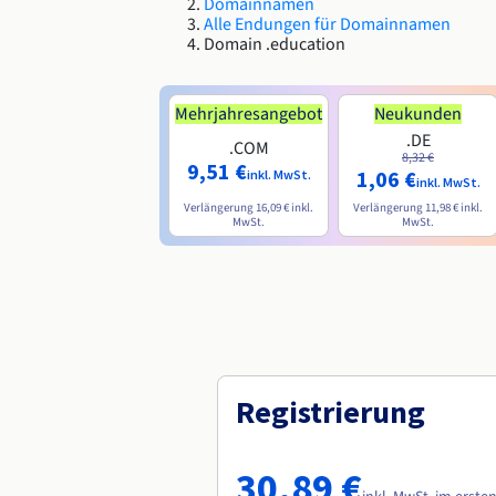
Domainnamen
Alle Endungen für Domainnamen
Domain .education
Mehrjahresangebot
Neukunden
.DE
.COM
8,32 €
9,51 €
1,06 €
inkl. MwSt.
inkl. MwSt.
Verlängerung
16,09 €
inkl.
Verlängerung
11,98 €
inkl.
MwSt.
MwSt.
Registrierung
30,89 €