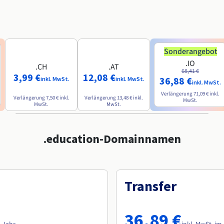
Sonderangebot
.IO
.CH
.AT
68,41 €
3,99 €
12,08 €
36,88 €
inkl. MwSt.
inkl. MwSt.
inkl. MwSt.
Verlängerung
71,09 €
inkl.
Verlängerung
7,50 €
inkl.
Verlängerung
13,48 €
inkl.
MwSt.
MwSt.
MwSt.
.education-Domainnamen
Transfer
36,89 €