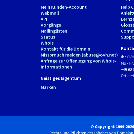
Mein Kunden-Account
Help 
Webmail
Anlei
API
Lernz
Vorgänge
Gloss
Mailinglisten
Comm
Status
Suppo
Whois
Kontak
Kontakt für die Domain
Missbrauch melden (abuse@ovh.net)
Ihr OV
Anfrage zur Offenlegung von Whois-
Mo - Fr:
Informationen
+49 68
Ortsn
Geistiges Eigentum
Marken
© Copyright 1999-202
Rechte und Pflichten der Inhaber von Domain