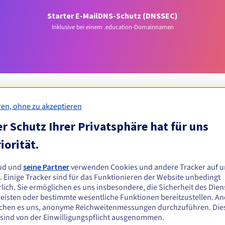
Starter E-Mail
DNS-Schutz (DNSSEC)
Inklusive bei einem .education-Domainnamen
ren, ohne zu akzeptieren
r Schutz Ihrer Privatsphäre hat für uns
Zulassungsbedingungen
iorität.
ation-Domain registrieren?
ud und
seine Partner
verwenden Cookies und andere Tracker auf u
n oder juristischen Personen ohne geografische Einschränkung.
. Einige Tracker sind für das Funktionieren der Website unbedingt
lich. Sie ermöglichen es uns insbesondere, die Sicherheit des Dien
Verwaltungsregeln und Benachrichtigungen
eisten oder bestimmte wesentliche Funktionen bereitzustellen. A
chen es uns, anonyme Reichweitenmessungen durchzuführen. Die
 sind von der Einwilligungspflicht ausgenommen.
Z