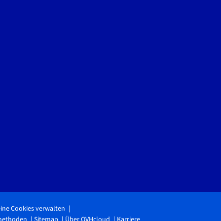
ine Cookies verwalten
methoden
Sitemap
Über OVHcloud
Karriere