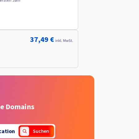
 ersten Jahr
37,49 €
inkl. MwSt.
rte Domains
cation
Suchen