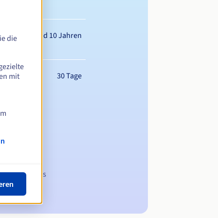
wischen 1 und 10 Jahren
e die
gezielte
30 Tage
en mit
am
on
 Domainnamens
eren