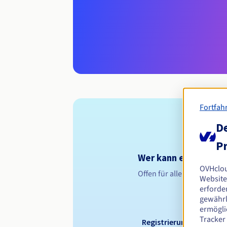
Fortfah
De
Pr
Wer kann eine .educ
OVHclo
Offen für alle natürliche
Website
erforder
gewährl
ermögli
Tracker
Registrierungszeitraum