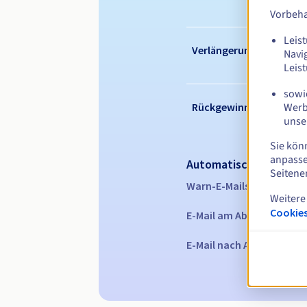
Vorbeha
Leist
Verlängerungszeitraum
Navi
Leis
sowie
Werb
Rückgewinnungsfrist
unse
Sie kön
anpasse
Automatische Benachr
Seitene
Warn-E-Mails:
60, 30, 15,
Weitere
Cookies
E-Mail am Ablaufdatum
z
E-Mail nach Ablauf der R