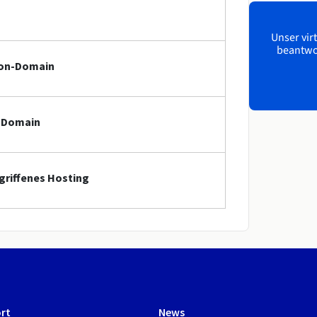
Unser virt
beantwor
ion-Domain
n-Domain
griffenes Hosting
rt
News