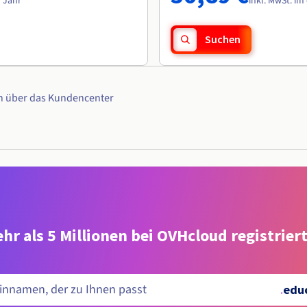
n Jahr
inkl. MwSt. im
Suchen
n über das Kundencenter
hr als 5 Millionen bei OVHcloud registrie
.
edu