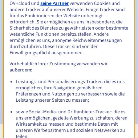
Zwischen 1 und 9 Jahren
Verlängerungszeitraum
OVHcloud und
seine Partner
verwenden Cookies und
andere Tracker auf unserer Website. Einige Tracker sind
für das Funktionieren der Website unbedingt
erforderlich. Sie ermöglichen es uns insbesondere, die
30 Tage
Sicherheit des Dienstes zu gewährleisten oder bestimmte
Rückgewinnungsfrist
wesentliche Funktionen bereitzustellen. Andere
ermöglichen es uns, anonyme Reichweitenmessungen
durchzuführen. Diese Tracker sind von der
Einwilligungspflicht ausgenommen.
Automatische Benachrichtigungen:
Warn-E-Mails:
60, 30, 15, 7 und 3 Tage vor dem
Vorbehaltlich Ihrer Zustimmung verwenden wir
Ablaufdatum
außerdem:
Leistungs- und Personalisierungs-Tracker: die es uns
E-Mail am Ablaufdatum
zur Benachrichtigung über die
ermöglichen, Ihre Navigation gemäß Ihren
Sperrung des Domainnamens
Präferenzen und Nutzungen zu verbessern sowie die
Leistung unserer Seiten zu messen;
E-Mail nach Ablauf der Rückgewinnungsfrist
zur
Benachrichtigung über die Löschung des Domainnamens
sowie Social-Media- und Drittanbieter-Tracker: die es
uns ermöglichen, gezielte Werbung zu schalten, deren
Wirksamkeit zu messen und bestimmte Daten mit
unseren Werbepartnern und sozialen Netzwerken zu
teilen.