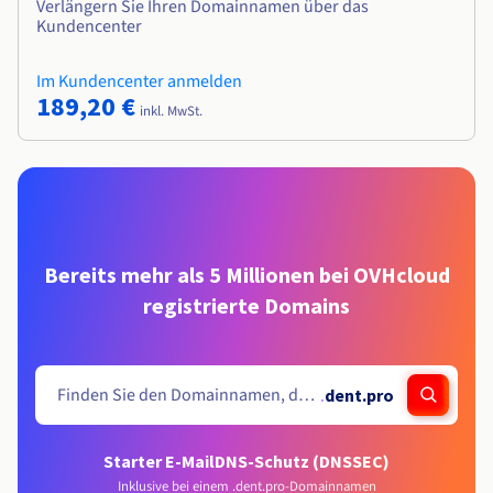
Verlängern Sie Ihren Domainnamen über das
Kundencenter
Im Kundencenter anmelden
189,20 €
inkl. MwSt.
Bereits mehr als 5 Millionen bei OVHcloud
registrierte Domains
.
dent.pro
Starter E-Mail
DNS-Schutz (DNSSEC)
Inklusive bei einem .dent.pro-Domainnamen